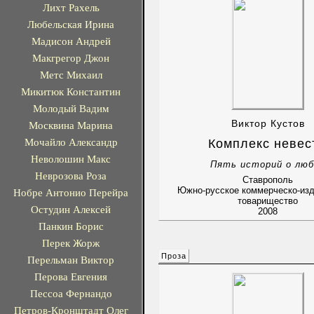
Лихт Рахель
Любельская Ирина
Мадисон Андрей
Макгрегор Джон
Метс Михаил
Микитюк Константин
Молодый Вадим
Виктор Кустов
Москвина Марина
Мочайло Александр
Комплекс невес
Неволошин Макс
Пять историй о люб
Неврозова Роза
Ставрополь
Южно-русское коммерческо-из
Нобре Антонио Перейра
товарищество
Остудин Алексей
2008
Панкин Борис
Перек Жорж
Проза
Перельман Виктор
Перова Евгения
Пессоа Фернандо
Петров-Кронштадт Олег