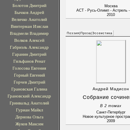
Болотов Дмитрий
Москва
АСТ - Русь-Олимп - Астрель 
Бычков Андрей
2010
Величко Анатолий
Винтерман Изяслав
Владмели Владимир
Поэзия|Проза|Эссеистика
Волков Алексей
Габриэль Александр
Гаранин Дмитрий
Гильфанов Ренат
Голосова Евгения
Горный Евгений
Горчев Дмитрий
Грановская Галина
Андрей Мадисон
Грановский Александр
Собрание сочине
Гринвальд Анатолий
В 2 томах
Гуриан Майкл
Санкт-Петербург
Дернова Ольга
Новое культурное простра
2009
Жуков Максим