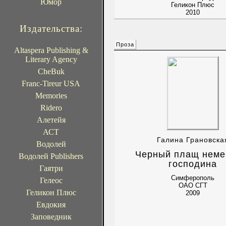
Юмор
Геликон Плюс
2010
Издательства:
Проза
Altaspera Publishing &
Literary Agency
CheBuk
Franc-Tireur USA
Memories
Ridero
Алетейя
АСТ
Галина Грановска
Водолей
Черный плащ неме
Водолей Publishers
господина
Гаятри
Симферополь
Гелеос
ОАО СГТ
Геликон Плюс
2009
Евдокия
Заповедник