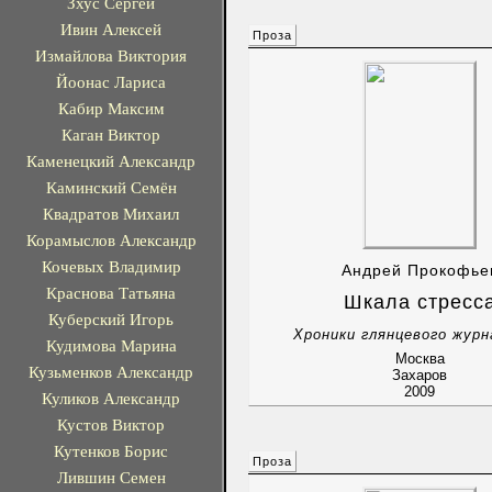
Зхус Сергей
Ивин Алексей
Проза
Измайлова Виктория
Йоонас Лариса
Кабир Максим
Каган Виктор
Каменецкий Александр
Каминский Семён
Квадратов Михаил
Корамыслов Александр
Кочевых Владимир
Андрей Прокофье
Краснова Татьяна
Шкала стресс
Куберский Игорь
Хроники глянцевого жур
Кудимова Марина
Москва
Кузьменков Александр
Захаров
2009
Куликов Александр
Кустов Виктор
Кутенков Борис
Проза
Лившин Семен