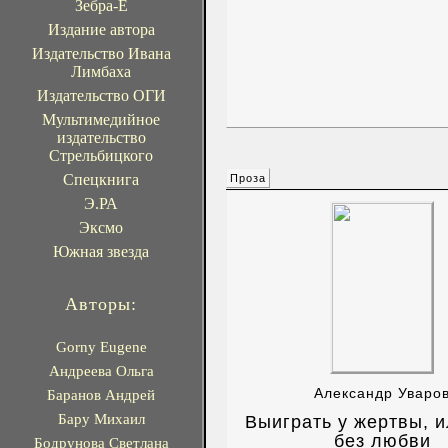
Зебра-Е
Издание автора
Издательство Ивана
Лимбаха
Издательство ОГИ
Мультимедийное
издательство
Стрельбицкого
Спецкнига
Проза
Э.РА
Эксмо
Южная звезда
Авторы:
Gorny Eugene
Андреева Ольга
Александр Уваро
Баранов Андрей
Бару Михаил
Выиграть у жертвы, и
без любви
Бодрунова Светлана