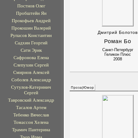
Постнов Олег
Пробштейн Ян
Прокофьев Андрей
Прокошин Валерий
Дмитрий Болотов
Рупасов Константин
Роман Бо
Садхин Георгий
Сати Эрик
Санкт-Петербург
Геликон Плюс
Сафронова Елена
2008
Слепухин Сергей
Смирнов Алексей
Соболев Александр
Сутулов-Катеринич
Проза|Юмор
Сергей
Тавровский Александр
Тасалов Артем
Тебенко Вячеслав
Томассон Хелена
Трамич Пантерина
Трор Ирма