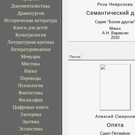
Роза Неврозова
Документалистика
Семантический д
Драматургия
Историческая литература
Серия "Более другое
Книги для детей
Минск
А.Н. Вараксин
Культурология
2010
Литературная критика
Литературоведение
Мемуары
Проза
Мистика
Науки
Переводы
Психология
Фантастика
Философия
Цифровые книги
Эзотерика
Алексей Смирнов
Эротика
Опята
Эссеистика
Санкт-Петербург