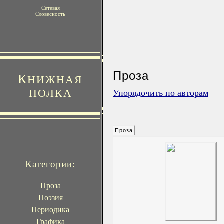
Сетевая
Словесность
Проза
К
НИЖНАЯ
ПОЛКА
Упорядочить по авторам
Проза
Категории:
Проза
Поэзия
Периодика
Графика