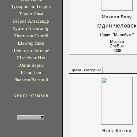
Тумаринсон Генрих
Тюрин Илья
Михаил Бару
Уваров Александр
Один человек
Хургин Александр
Серия "Малобукв"
Шестаков Сергей
Москва
Шехтер Яков
CheBuk
Шешолин Евгений
2008
Шлосберг Изя
Юдин Борис
Проза|Эзотерика
Юлин Лев
Яковлев Валерий
Книга отзывов
Яков Шехтер