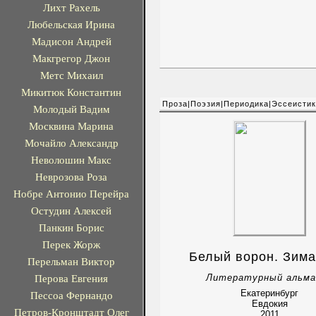
Лихт Рахель
Любельская Ирина
Мадисон Андрей
Макгрегор Джон
Метс Михаил
Микитюк Константин
Проза|Поэзия|Периодика|Эссеисти
Молодый Вадим
Москвина Марина
Мочайло Александр
Неволошин Макс
Неврозова Роза
Нобре Антонио Перейра
Остудин Алексей
Панкин Борис
Перек Жорж
Белый ворон. Зима
Перельман Виктор
Перова Евгения
Литературный альма
Екатеринбург
Пессоа Фернандо
Евдокия
Петров-Кронштадт Олег
2011