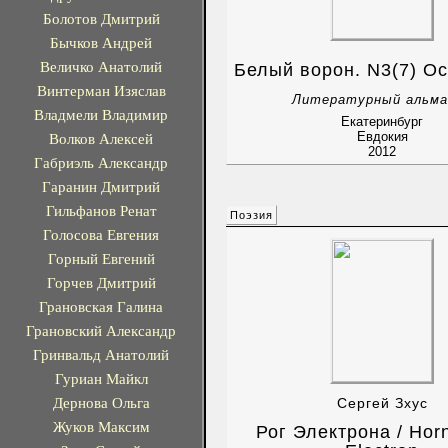
Болотов Дмитрий
Бычков Андрей
Величко Анатолий
Белый ворон. N3(7) О
Винтерман Изяслав
Литературный альма
Владмели Владимир
Екатеринбург
Евдокия
Волков Алексей
2012
Габриэль Александр
Гаранин Дмитрий
Гильфанов Ренат
Поэзия
Голосова Евгения
Горный Евгений
Горчев Дмитрий
Грановская Галина
Грановский Александр
Гринвальд Анатолий
Гуриан Майкл
Дернова Ольга
Сергей Зхус
Жуков Максим
Рог Электрона / Horn