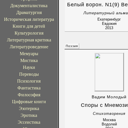
Белый ворон. N1(9) В
Документалистика
Драматургия
Литературный альма
Историческая литература
Екатеринбург
Евдокия
Книги для детей
2013
Культурология
Литературная критика
Литературоведение
Поэзия
Мемуары
Мистика
Науки
Переводы
Психология
Фантастика
Философия
Вадим Молодый
Цифровые книги
Споры с Мнемози
Эзотерика
Стихотворения
Эротика
Москва
Эссеистика
Водолей