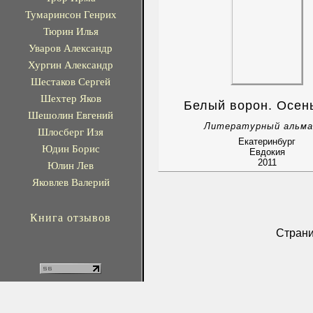
Тумаринсон Генрих
Тюрин Илья
Уваров Александр
Хургин Александр
Шестаков Сергей
Шехтер Яков
Белый ворон. Осен
Шешолин Евгений
Литературный альма
Шлосберг Изя
Екатеринбург
Юдин Борис
Евдокия
2011
Юлин Лев
Яковлев Валерий
Книга отзывов
Стран