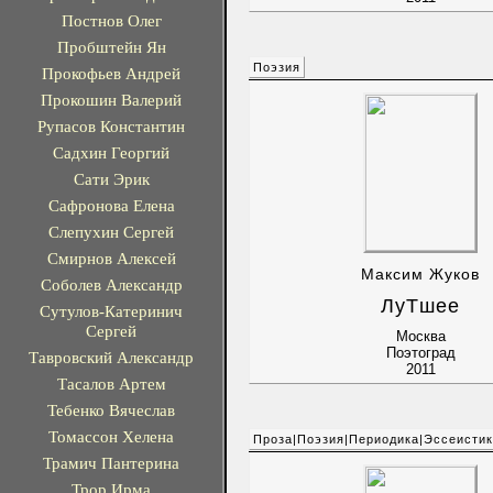
Постнов Олег
Пробштейн Ян
Поэзия
Прокофьев Андрей
Прокошин Валерий
Рупасов Константин
Садхин Георгий
Сати Эрик
Сафронова Елена
Слепухин Сергей
Смирнов Алексей
Максим Жуков
Соболев Александр
ЛуТшее
Сутулов-Катеринич
Сергей
Москва
Поэтоград
Тавровский Александр
2011
Тасалов Артем
Тебенко Вячеслав
Томассон Хелена
Проза|Поэзия|Периодика|Эссеисти
Трамич Пантерина
Трор Ирма