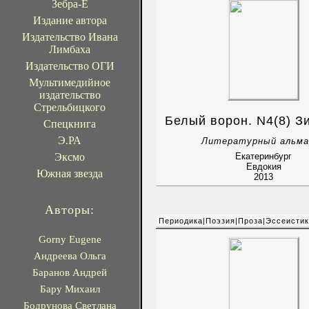
Зебра-Е
Издание автора
Издательство Ивана
Лимбаха
Издательство ОГИ
Мультимедийное
издательство
Стрельбицкого
Белый ворон. N4(8) З
Спецкнига
Э.РА
Литературный альма
Эксмо
Екатеринбург
Евдокия
Южная звезда
2013
Авторы:
Периодика|Поэзия|Проза|Эссеисти
Gorny Eugene
Андреева Ольга
Баранов Андрей
Бару Михаил
Бодрунова Светлана