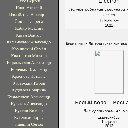
Electron
Зхус Сергей
Ивин Алексей
Полное собрание сочинений 
Измайлова Виктория
языке
Йоонас Лариса
Hubrohuset
2012
Кабир Максим
Каган Виктор
Каменецкий Александр
Драматургия|Литературная критика
Каминский Семён
Квадратов Михаил
Корамыслов Александр
Кочевых Владимир
Краснова Татьяна
Куберский Игорь
Кудимова Марина
Кузьменков Александр
Белый ворон. Весн
Куликов Александр
Кустов Виктор
Литературный альма
Кутенков Борис
Екатеринбург
Евдокия
Лившин Семен
2012