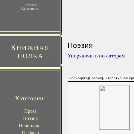
Сетевая
Словесность
Поэзия
К
НИЖНАЯ
ПОЛКА
Упорядочить по авторам
Периодика|Поэзия|Литературная кр
Категории:
Проза
Поэзия
Периодика
Графика