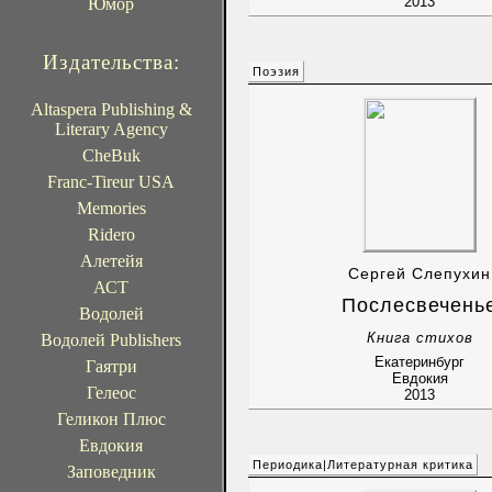
2013
Юмор
Издательства:
Поэзия
Altaspera Publishing &
Literary Agency
CheBuk
Franc-Tireur USA
Memories
Ridero
Алетейя
Сергей Слепухин
АСТ
Послесвечень
Водолей
Книга стихов
Водолей Publishers
Екатеринбург
Гаятри
Евдокия
Гелеос
2013
Геликон Плюс
Евдокия
Периодика|Литературная критика
Заповедник