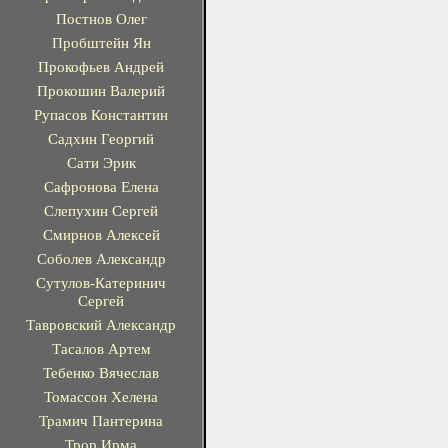
Постнов Олег
Пробштейн Ян
Прокофьев Андрей
Прокошин Валерий
Рупасов Константин
Садхин Георгий
Сати Эрик
Сафронова Елена
Слепухин Сергей
Смирнов Алексей
Соболев Александр
Сутулов-Катеринич
Сергей
Тавровский Александр
Тасалов Артем
Тебенко Вячеслав
Томассон Хелена
Трамич Пантерина
Трор Ирма