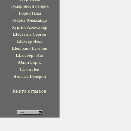
Тумаринсон Генрих
Тюрин Илья
Уваров Александр
Хургин Александр
Шестаков Сергей
Шехтер Яков
Шешолин Евгений
Шлосберг Изя
Юдин Борис
Юлин Лев
Яковлев Валерий
Книга отзывов