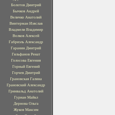
Болотов Дмитрий
Бычков Андрей
Величко Анатолий
Винтерман Изяслав
Владмели Владимир
Волков Алексей
Габриэль Александр
Гаранин Дмитрий
Гильфанов Ренат
Голосова Евгения
Горный Евгений
Горчев Дмитрий
Грановская Галина
Грановский Александр
Гринвальд Анатолий
Гуриан Майкл
Дернова Ольга
Жуков Максим