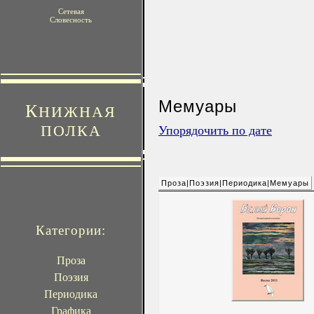
Сетевая
Словесность
Мемуары
К
НИЖНАЯ
ПОЛКА
Упорядочить по дате
Проза|Поэзия|Периодика|Мемуары
Категории:
Проза
Поэзия
Периодика
Графика