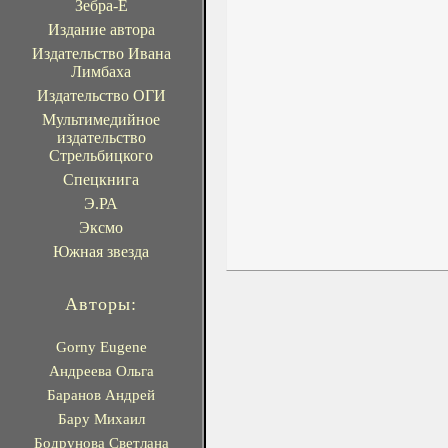
Зебра-Е
Издание автора
Издательство Ивана
Лимбаха
Издательство ОГИ
Мультимедийное
издательство
Стрельбицкого
Спецкнига
Э.РА
Эксмо
Южная звезда
Авторы:
Gorny Eugene
Андреева Ольга
Баранов Андрей
Бару Михаил
Бодрунова Светлана