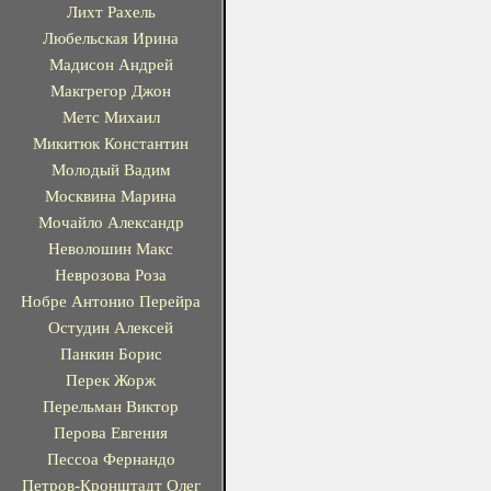
Лихт Рахель
Любельская Ирина
Мадисон Андрей
Макгрегор Джон
Метс Михаил
Микитюк Константин
Молодый Вадим
Москвина Марина
Мочайло Александр
Неволошин Макс
Неврозова Роза
Нобре Антонио Перейра
Остудин Алексей
Панкин Борис
Перек Жорж
Перельман Виктор
Перова Евгения
Пессоа Фернандо
Петров-Кронштадт Олег