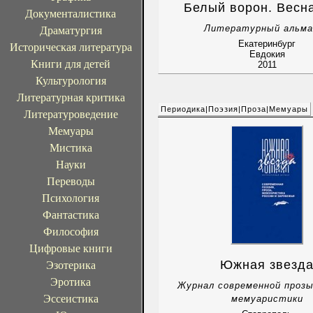
Белый ворон. Весн
Документалистика
Литературный альма
Драматургия
Екатеринбург
Историческая литература
Евдокия
Книги для детей
2011
Культурология
Литературная критика
Периодика|Поэзия|Проза|Мемуары
Литературоведение
Мемуары
Мистика
Науки
Переводы
Психология
Фантастика
Философия
Цифровые книги
Южная звезд
Эзотерика
Эротика
Журнал современной прозы,
Эссеистика
мемуаристики