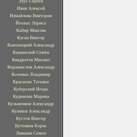
Зхус Сергей
Ивин Алексей
Измайлова Виктория
Йоонас Лариса
Кабир Максим
Каган Виктор
Каменецкий Александр
Каминский Семён
Квадратов Михаил
Корамыслов Александр
Кочевых Владимир
Краснова Татьяна
Куберский Игорь
Кудимова Марина
Кузьменков Александр
Куликов Александр
Кустов Виктор
Кутенков Борис
Лившин Семен