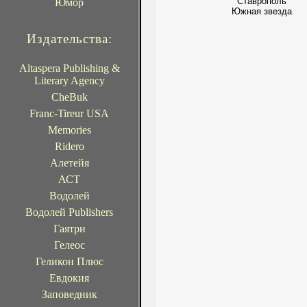
Ставрополь
Юмор
Южная звезда
Издательства:
Altaspera Publishing &
Literary Agency
CheBuk
Franc-Tireur USA
Memories
Ridero
Алетейя
АСТ
Водолей
Водолей Publishers
Гаятри
Гелеос
Геликон Плюс
Евдокия
Заповедник