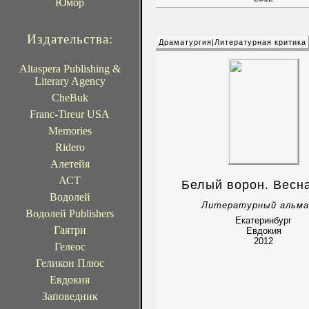
Юмор
Издательства:
Драматургия|Литературная критика
Altaspera Publishing &
Literary Agency
CheBuk
Franc-Tireur USA
Memories
Ridero
Алетейя
АСТ
Белый ворон. Весн
Водолей
Литературный альма
Водолей Publishers
Екатеринбург
Гаятри
Евдокия
2012
Гелеос
Геликон Плюс
Евдокия
Заповедник