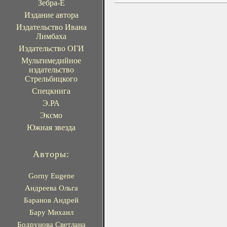
Зебра-Е
Издание автора
Издательство Ивана
Лимбаха
Издательство ОГИ
Мультимедийное
издательство
Стрельбицкого
Спецкнига
Э.РА
Эксмо
Южная звезда
Авторы:
Gorny Eugene
Андреева Ольга
Баранов Андрей
Бару Михаил
Бодрунова Светлана