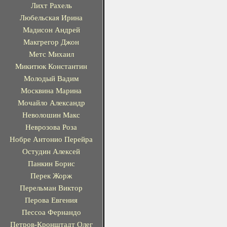
Лихт Рахель
Любельская Ирина
Мадисон Андрей
Макгрегор Джон
Метс Михаил
Микитюк Константин
Молодый Вадим
Москвина Марина
Мочайло Александр
Неволошин Макс
Неврозова Роза
Нобре Антонио Перейра
Остудин Алексей
Панкин Борис
Перек Жорж
Перельман Виктор
Перова Евгения
Пессоа Фернандо
Петров-Кронштадт Олег