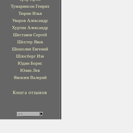
Тумаринсон Генрих
Тюрин Илья
Уваров Александр
Хургин Александр
Шестаков Сергей
Шехтер Яков
Шешолин Евгений
Шлосберг Изя
Юдин Борис
Юлин Лев
Яковлев Валерий
Книга отзывов