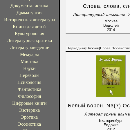
Документалистика
Слова, слова, с
Драматургия
Литературный альманах. 2
Историческая литература
Москва
Водолей
Книги для детей
2014
Культурология
Литературная критика
Литературоведение
Периодика|Поэзия|Проза|Эссеисти
Мемуары
Мистика
Науки
Переводы
Психология
Фантастика
Философия
Цифровые книги
Белый ворон. N3(7) О
Эзотерика
Литературный альма
Эротика
Екатеринбург
Эссеистика
Евдокия
2012