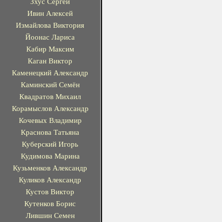
Зхус Сергей
Ивин Алексей
Измайлова Виктория
Йоонас Лариса
Кабир Максим
Каган Виктор
Каменецкий Александр
Каминский Семён
Квадратов Михаил
Корамыслов Александр
Кочевых Владимир
Краснова Татьяна
Куберский Игорь
Кудимова Марина
Кузьменков Александр
Куликов Александр
Кустов Виктор
Кутенков Борис
Лившин Семен