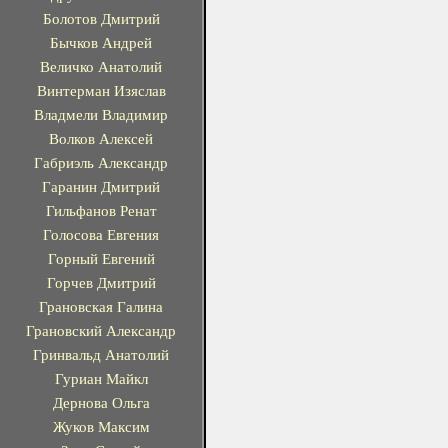
Болотов Дмитрий
Бычков Андрей
Величко Анатолий
Винтерман Изяслав
Владмели Владимир
Волков Алексей
Габриэль Александр
Гаранин Дмитрий
Гильфанов Ренат
Голосова Евгения
Горный Евгений
Горчев Дмитрий
Грановская Галина
Грановский Александр
Гринвальд Анатолий
Гуриан Майкл
Дернова Ольга
Жуков Максим