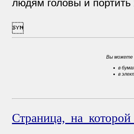
людям головы и портить 

Вы можете 
в бум
в эле
Страница, на которо