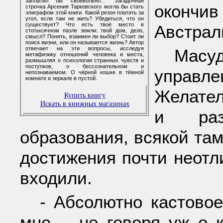
заплатил бы своевольно..." Загадочная
окончив
строчка Арсения Тарковского могла бы стать
эпиграфом этой книги. Какой резон платить за
угол, если там не жить? Убедиться, что он
существует? Что есть твоё место в
Австрал
стотысячном пазле земли: твой дом, дело,
смысл? Понять, взаимен ли выбор? Стоит ли
поиск жизни, или он называется жизнь? Автор
отвечает на эти вопросы, исследуя
Масу
метафизику отношений человека и места,
размышляя о психологии странных чувств и
поступков, о бессознательном и
управ
непознаваемом. О чёрной кошке в тёмной
комнате и зеркале в пустой.
Желател
Купить книгу
Искать в книжных магазинах
и раз
образования, всякой там 
достижения почти неотл
входили.
- Абсолютно кастовое
мне, - не говоря уж о 