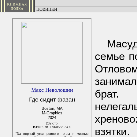
К
НИЖНАЯ
ПОЛКА
Масу
семье п
Отлов
занимал
Макс Неволошин
брат.
Где сидит фазан
нелег
Boston, MA
M-Graphics
хренов
2024
262 стр.
ISBN: 978-1-960533-34-0
взятки
"За верный угол ровного тепла я жизнью