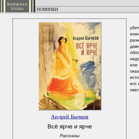
К
НИЖНАЯ
ПОЛКА
убит
комн
раз
давн
обло
недо
или 
оказ
исто
его 
хват
Андрей Бычков
Всё ярче и ярче
Рассказы