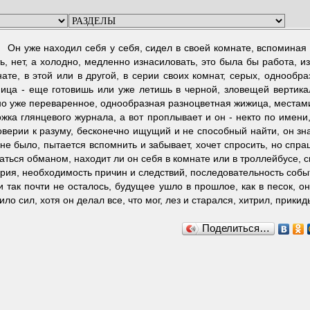
Он уже находил себя у себя, сидел в своей комнате, вспоминая
ь, нет, а холодно, медленно изнасиловать, это была бы работа, и
ате, в этой или в другой, в серии своих комнат, серых, однообра
ница - еще готовишь или уже летишь в черной, зловещей вертикал
о уже переваренное, однообразная разноцветная жижица, местами г
жка глянцевого журнала, а вот проплывает и он - некто по имени
верии к разуму, бесконечно ищущий и не способный найти, он знае
не было, пытается вспомнить и забывает, хочет спросить, но спра
аться обманом, находит ли он себя в комнате или в троллейбусе, с
рия, необходимость причин и следствий, последовательность событ
и так почти не осталось, будущее ушло в прошлое, как в песок, он
ило сил, хотя он делал все, что мог, лез и старался, хитрил, прикиды
Поделиться…