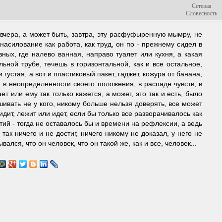
Сетевая
Словесность
 вчера, а может быть, завтра, эту расфуфыренную мымру, не
знасилование как работа, как труд, он по - прежнему сидел в
зных, где налево ванная, направо туалет или кухня, а какая
ьной трубе, течешь в горизонтальной, как и все остальное,
устая, а вот и пластиковый пакет, гаджет, кожура от банана,
, в неопределенности своего положения, в распаде чувств, в
т или ему так только кажется, а может, это так и есть, было
шивать не у кого, никому больше нельзя доверять, все может
идит, лежит или идет, если бы только все разворачивалось как
ий - тогда не оставалось бы и времени на рефлексии, а ведь
 так ничего и не достиг, ничего никому не доказал, у него не
вался, что он человек, что он такой же, как и все, человек...