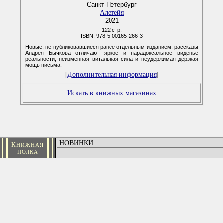
Санкт-Петербург
Алетейя
2021
122 стр.
ISBN: 978-5-00165-266-3
Новые, не публиковавшиеся ранее отдельным изданием, рассказы
Андрея Бычкова отличают яркое и парадоксальное виденье
реальности, неизменная витальная сила и неудержимая дерзкая
мощь письма.
Дополнительная информация
[
]
Искать в книжных магазинах
К
НИЖНАЯ
ПОЛКА