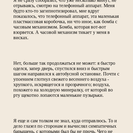
Я не сразу сообразил, что уже несколько минут, не
отрываясь, смотрю на телефонный аппарат. Меня
будто кто-то загипнотизировал, мне вдруг
показалось, что телефонный аппарат, эта маленькая
пластмассовая коробочка, ни что иное, как бомба с
часовым механизмом. Бомба, которая вот-вот
взорвется. А часовой механизм тикает у меня в
висках.
Нет, больше так продолжаться не может: я быстро
оделся, запер дверь, спустился вниз и быстрым
шагом направился к автобусной остановке. Почти с
упоением глотнул свежего весеннего воздуха -
хрупкого, искрящегося и прозрачного; воздуха,
похожего на холодную минералку, от которой во
рту щекотно лопаются маленькие пузырьки.
Я еще и сам толком не знал, куда отправлюсь. То и
дело глазел по сторонам и вычислял симпатичных
барышень, с которыми был бы не прочь. Чего не