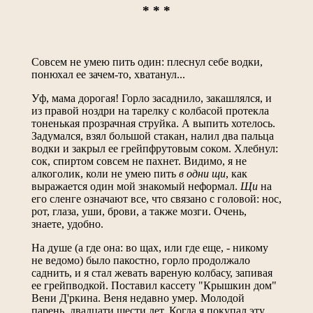
* * *
Совсем не умею пить один: плеснул себе водки,
понюхал ее зачем-то, хватанул...
Уф, мама дорогая! Горло засаднило, закашлялся, и
из правой ноздри на тарелку с колбасой протекла
тоненькая прозрачная струйка. А выпить хотелось.
Задумался, взял большой стакан, налил два пальца
водки и закрыл ее грейпфрутовым соком. Хлебнул:
сок, спиртом совсем не пахнет. Видимо, я не
алкоголик, коли не умею пить
в одни щи
, как
выражается один мой знакомый неформал.
Щи
на
его сленге означают все, что связано с головой: нос,
рот, глаза, уши, брови, а также мозги. Очень,
знаете, удобно.
На душе (а где она: во щах, или где еще, - никому
не ведомо) было пакостно, горло продолжало
саднить, и я стал жевать вареную колбасу, запивая
ее грейпводкой. Поставил кассету "Крышкин дом"
Вени Д'ркина. Веня недавно умер. Молодой
парень, двадцати шести лет. Когда я покупал эту