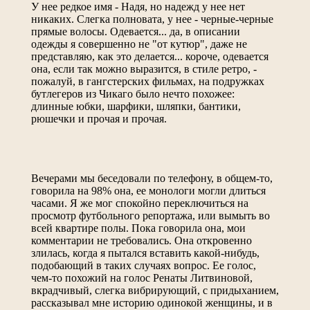
У нее редкое имя - Надя, но надежд у нее нет
никаких. Слегка полновата, у нее - черные-черные
прямые волосы. Одевается... да, в описании
одежды я совершенно не "от кутюр", даже не
представляю, как это делается... короче, одевается
она, если так можно выразится, в стиле ретро, -
пожалуй, в гангстерских фильмах, на подружках
бутлегеров из Чикаго было нечто похожее:
длинные юбки, шарфики, шляпки, бантики,
рюшечки и прочая и прочая.
Вечерами мы беседовали по телефону, в общем-то,
говорила на 98% она, ее монологи могли длиться
часами. Я же мог спокойно переключиться на
просмотр футбольного репортажа, или вымыть во
всей квартире полы. Пока говорила она, мои
комментарии не требовались. Она откровенно
злилась, когда я пытался вставить какой-нибудь,
подобающий в таких случаях вопрос. Ее голос,
чем-то похожий на голос Ренаты Литвиновой,
вкрадчивый, слегка вибрирующий, с придыханием,
рассказывал мне историю одинокой женщины, и в