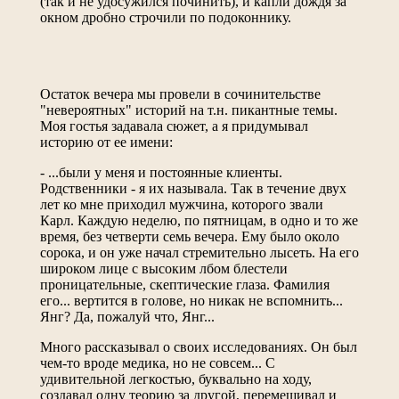
(так и не удосужился починить), и капли дождя за
окном дробно строчили по подоконнику.
Остаток вечера мы провели в сочинительстве
"невероятных" историй на т.н. пикантные темы.
Моя гостья задавала сюжет, а я придумывал
историю от ее имени:
- ...были у меня и постоянные клиенты.
Родственники - я их называла. Так в течение двух
лет ко мне приходил мужчина, которого звали
Карл. Каждую неделю, по пятницам, в одно и то же
время, без четверти семь вечера. Ему было около
сорока, и он уже начал стремительно лысеть. На его
широком лице с высоким лбом блестели
проницательные, скептические глаза. Фамилия
его... вертится в голове, но никак не вспомнить...
Янг? Да, пожалуй что, Янг...
Много рассказывал о своих исследованиях. Он был
чем-то вроде медика, но не совсем... С
удивительной легкостью, буквально на ходу,
создавал одну теорию за другой, перемешивал и