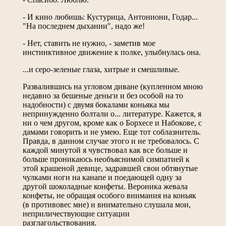
- И кино любишь: Кустурица, Антониони, Годар...
"На последнем дыхании", надо же!
- Нет, ставить не нужно, - заметив мое
инстинктивное движение к полке, улыбнулась она.
...и серо-зеленые глаза, хитрые и смешливые.
Развалившись на угловом диване (купленном мною
недавно за бешеные деньги и без особой на то
надобности) с двумя бокалами коньяка мы
непринужденно болтали о... литературе. Кажется, я
ни о чем другом, кроме как о Борхесе и Набокове, с
дамами говорить и не умею. Еще тот соблазнитель.
Правда, в данном случае этого и не требовалось. С
каждой минутой я чувствовал как все больше и
больше проникаюсь необъяснимой симпатией к
этой крашеной девице, задравшей свои обтянутые
чулками ноги на канапе и поедающей одну за
другой шоколадные конфеты. Вероника жевала
конфеты, не обращая особого внимания на коньяк
(в противовес мне) и внимательно слушала мои,
неприличествующие ситуации
разглагольствования.