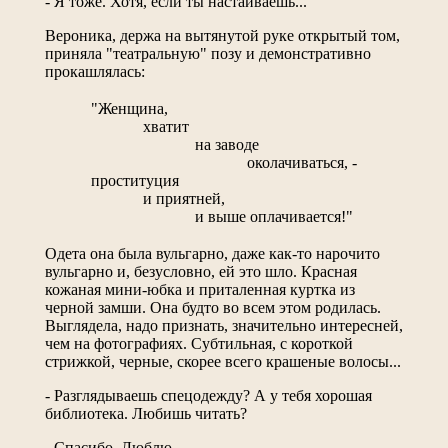
- Я тоже. Хотя, если ты настаиваешь...
Вероника, держа на вытянутой руке открытый том,
приняла "театральную" позу и демонстративно
прокашлялась:
"Женщина,
хватит
на заводе
околачиваться, -
проституция
и приятней,
и выше оплачивается!"
Одета она была вульгарно, даже как-то нарочито
вульгарно и, безусловно, ей это шло. Красная
кожаная мини-юбка и приталенная куртка из
черной замши. Она будто во всем этом родилась.
Выглядела, надо признать, значительно интересней,
чем на фотографиях. Субтильная, с короткой
стрижкой, черные, скорее всего крашеные волосы...
- Разглядываешь спецодежду? А у тебя хорошая
библиотека. Любишь читать?
- Спасибо. Люблю.