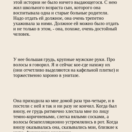
этой истории не было ничего выдающегося. С нею
жил школьного возраста сын, которого она
воспитывала одна и старые больные родители.
Надо отдать ей должное, она очень трепетно
ухаживала за ними. Должное ей можно было отдать
и не только в этом, - она, похоже, очень достойный
человек.
У нее большая грудь, крупные мужские руки. Про
волосы я говорил. Я и сейчас кое-где нахожу их
(они отчетливо выделяются на кафельной плитке) и
торжественно хороню в унитазе.
Она приходила ко мне домой раза три-четыре, и в
постели с ней я так и ни разу не кончил. Когда был
внизу, ее грудь ритмично хлестала мне по лицу
темно-коричневыми, слегка вялыми сосками, а
волосы безапелляционно устремлялись в рот. Когда
внизу оказывалась она, сказывались мои, близкие к