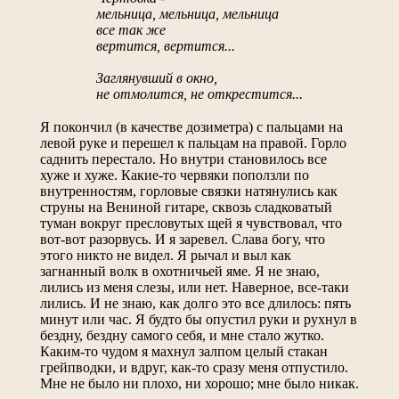
мельница, мельница, мельница
все так же
вертится, вертится...
Заглянувший в окно,
не отмолится, не открестится...
Я покончил (в качестве дозиметра) с пальцами на
левой руке и перешел к пальцам на правой. Горло
саднить перестало. Но внутри становилось все
хуже и хуже. Какие-то червяки поползли по
внутренностям, горловые связки натянулись как
струны на Вениной гитаре, сквозь сладковатый
туман вокруг пресловутых щей я чувствовал, что
вот-вот разорвусь. И я заревел. Слава богу, что
этого никто не видел. Я рычал и выл как
загнанный волк в охотничьей яме. Я не знаю,
лились из меня слезы, или нет. Наверное, все-таки
лились. И не знаю, как долго это все длилось: пять
минут или час. Я будто бы опустил руки и рухнул в
бездну, бездну самого себя, и мне стало жутко.
Каким-то чудом я махнул залпом целый стакан
грейпводки, и вдруг, как-то сразу меня отпустило.
Мне не было ни плохо, ни хорошо; мне было никак.