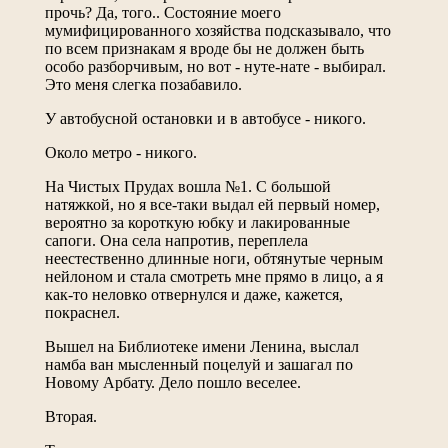
прочь? Да, того.. Состояние моего
мумифицированного хозяйства подсказывало, что
по всем признакам я вроде бы не должен быть
особо разборчивым, но вот - нуте-нате - выбирал.
Это меня слегка позабавило.
У автобусной остановки и в автобусе - никого.
Около метро - никого.
На Чистых Прудах вошла №1. С большой
натяжкой, но я все-таки выдал ей первый номер,
вероятно за короткую юбку и лакированные
сапоги. Она села напротив, переплела
неестественно длинные ноги, обтянутые черным
нейлоном и стала смотреть мне прямо в лицо, а я
как-то неловко отвернулся и даже, кажется,
покраснел.
Вышел на Библиотеке имени Ленина, выслал
намба ван мысленный поцелуй и зашагал по
Новому Арбату. Дело пошло веселее.
Вторая.