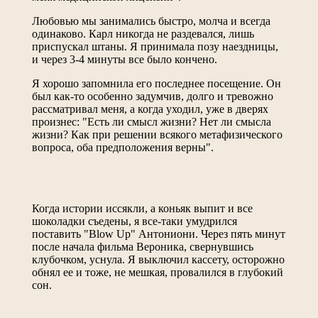
Любовью мы занимались быстро, молча и всегда
одинаково. Карл никогда не раздевался, лишь
приспускал штаны. Я принимала позу наездницы,
и через 3-4 минуты все было кончено.
Я хорошо запомнила его последнее посещение. Он
был как-то особенно задумчив, долго и тревожно
рассматривал меня, а когда уходил, уже в дверях
произнес: "Есть ли смысл жизни? Нет ли смысла
жизни? Как при решении всякого метафизического
вопроса, оба предположения верны".
Когда истории иссякли, а коньяк выпит и все
шоколадки съедены, я все-таки умудрился
поставить "Blow Up" Антониони. Через пять минут
после начала фильма Вероника, свернувшись
клубочком, уснула. Я выключил кассету, осторожно
обнял ее и тоже, не мешкая, провалился в глубокий
сон.