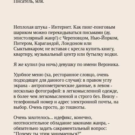
Писатель, мля.
Неплохая штука - Интернет. Как пинг-понговым
шариком можно перекидываться письмами (ау,
эпистолярный жанр!) с Череповцом, Нью-Йорком,
Питером, Карагандой, Лондоном или
Сыктывкаром; не вставая с кресла купить книгу,
квартиру, музыкальный центр или бутылку водки.
Я же купил (на ночь) девушку по имени Вероника.
Удобное меню (ха, ресторанное словцо, очень
подходящее для данного случая): в правом углу
экрана - антропометрические данные, в левом -
несколько фотографий: в легкомысленной одежде,
в более чем легкомысленной и строго без. Внизу -
телефонный номер и адрес электронной почты, на
выбор. Очень просто, до тошноты.
Очень захотелось... идефикс, конечно,
неотносительное обладание законами жанра, -
обязательно задать сакраментальный вопрос:
"Почему ты этим занимаешься?"