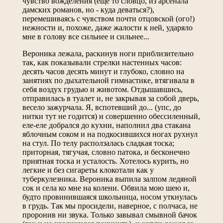
чувство вожделения (еще то словцо, из арсенала
дамских романов, но - куда деваться?),
перемешиваясь с чувством почти отцовской (ого!)
нежности и, похоже, даже жалости к ней, ударяло
мне в голову все сильнее и сильнее...
Вероника лежала, раскинув ноги приблизительно
так, как показывали стрелки настенных часов:
десять часов десять минут и глубоко, словно на
занятиях по дыхательной гимнастике, втягивала в
себя воздух грудью и животом. Отдышавшись,
отправилась в туалет и, не закрывая за собой дверь,
весело зажурчала. Я, вспотевший до... (упс, до
нитки тут не годится) и совершенно обессиленный,
еле-еле добрался до кухни, наполнил два стакана
яблочным соком и на подкосившихся ногах рухнул
на стул. По телу расползалась сладкая тоска;
приторная, тягучая, словно патока, и бесконечно
приятная тоска и усталость. Хотелось курить, но
легкие и без сигареты клокотали как у
туберкулезника. Вероника выпила залпом ледяной
сок и села ко мне на колени. Обвила мою шею и,
будто провинившаяся школьница, носом уткнулась
в грудь. Так мы просидели, наверное, с полчаса, не
проронив ни звука. Только завывал смывной бачок