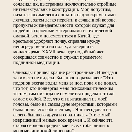
сочленял их, выстраивая исключительно стройные
интеллектуальные конструкции. Мог, допустим,
начать с алхимических опытов над экскрементами
лягушки, затем легко перейти к священной корове,
продукты жизнедеятельности которой служат для
индейцев горючими материалами и технической
смазкой, затем переместиться в Китай, где
крестьяне удобряют почву, справляя нужду
непосредственно на полях, а завершить
монастырями XXVII века, где подобный акт
совершался совместно и служил предметом
подлинной медитации.
Однажды пришел крайне расстроенный. Никогда я
таким его не видела. Был просто раздавлен: "Этот
подонок всегда водил меня за нос, пока я не понял,
что тот, кто подвергал меня психоаналитическим
тестам, сам никогда не осмелится проделать то же
самое с собой. Все, что он вытаскивал из моей
головы, было на самом деле мерзостями, которыми
была полна его собственная, - Янг негодовал на
своего бывшего друга и соратника. - Это самый
извращенный маньяк всех времен!.. И сейчас эта
старая сволочь проделывает все, чтобы лишить
меня медицинской лицензии".