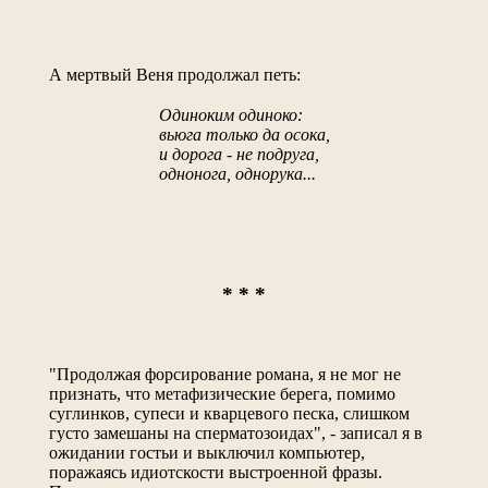
А мертвый Веня продолжал петь:
Одиноким одиноко:
вьюга только да осока,
и дорога - не подруга,
однонога, однорука...
* * *
"Продолжая форсирование романа, я не мог не
признать, что метафизические берега, помимо
суглинков, супеси и кварцевого песка, слишком
густо замешаны на сперматозоидах", - записал я в
ожидании гостьи и выключил компьютер,
поражаясь идиотскости выстроенной фразы.