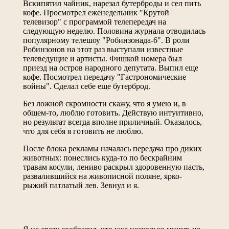
Вскипятил чайник, нарезал бутерброды и сел пить
кофе. Просмотрел еженедельник "Крутой
телевизор" с программой телепередач на
следующую неделю. Половина журнала отводилась
популярному телешоу "Робинзонада-6". В роли
Робинзонов на этот раз выступали известные
телеведущие и артисты. Фишкой номера был
приезд на остров народного депутата. Выпил еще
кофе. Посмотрел передачу "Гастрономические
войны". Сделал себе еще бутерброд.
Без ложной скромности скажу, что я умею и, в
общем-то, люблю готовить. Действую интуитивно,
но результат всегда вполне приличный. Оказалось,
что для себя я готовить не люблю.
После блока рекламы началась передача про диких
животных: понеслись куда-то по бескрайним
травам косули, лениво раскрыл здоровенную пасть,
развалившийся на живописной поляне, ярко-
рыжий патлатый лев. Зевнул и я.