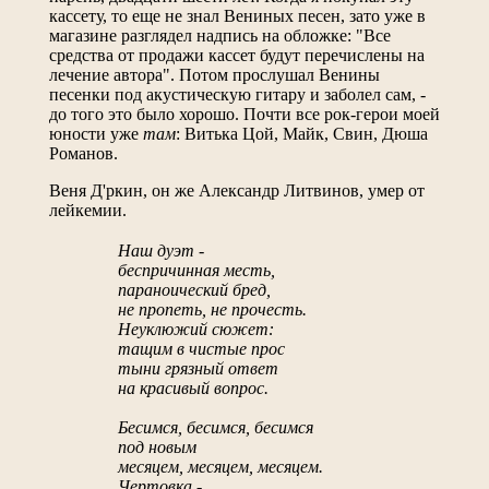
кассету, то еще не знал Вениных песен, зато уже в
магазине разглядел надпись на обложке: "Все
средства от продажи кассет будут перечислены на
лечение автора". Потом прослушал Венины
песенки под акустическую гитару и заболел сам, -
до того это было хорошо. Почти все рок-герои моей
юности уже
там
: Витька Цой, Майк, Свин, Дюша
Романов.
Веня Д'ркин, он же Александр Литвинов, умер от
лейкемии.
Наш дуэт -
беспричинная месть,
параноический бред,
не пропеть, не прочесть.
Неуклюжий сюжет:
тащим в чистые прос
тыни грязный ответ
на красивый вопрос.
Бесимся, бесимся, бесимся
под новым
месяцем, месяцем, месяцем.
Чертовка -