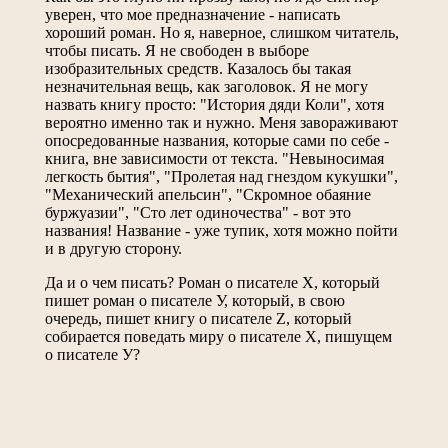
уверен, что мое предназначение - написать
хороший роман. Но я, наверное, слишком читатель,
чтобы писать. Я не свободен в выборе
изобразительных средств. Казалось бы такая
незначительная вещь, как заголовок. Я не могу
назвать книгу просто: "История дяди Коли", хотя
вероятно именно так и нужно. Меня завораживают
опосредованные названия, которые сами по себе -
книга, вне зависимости от текста. "Невыносимая
легкость бытия", "Пролетая над гнездом кукушки",
"Механический апельсин", "Скромное обаяние
буржуазии", "Сто лет одиночества" - вот это
названия! Название - уже тупик, хотя можно пойти
и в другую сторону.
Да и о чем писать? Роман о писателе Х, который
пишет роман о писателе У, который, в свою
очередь, пишет книгу о писателе Z, который
собирается поведать миру о писателе Х, пишущем
о писателе У?