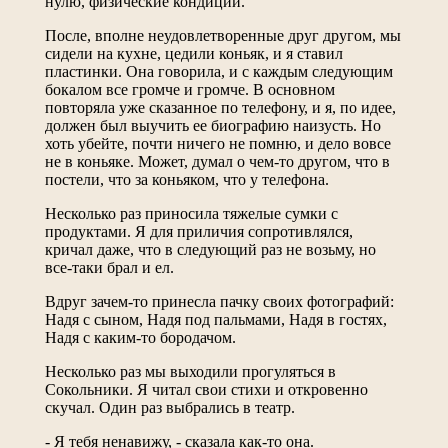
нулю, физические кондиции.
После, вполне неудовлетворенные друг другом, мы
сидели на кухне, цедили коньяк, и я ставил
пластинки. Она говорила, и с каждым следующим
бокалом все громче и громче. В основном
повторяла уже сказанное по телефону, и я, по идее,
должен был выучить ее биографию наизусть. Но
хоть убейте, почти ничего не помню, и дело вовсе
не в коньяке. Может, думал о чем-то другом, что в
постели, что за коньяком, что у телефона.
Несколько раз приносила тяжелые сумки с
продуктами. Я для приличия сопротивлялся,
кричал даже, что в следующий раз не возьму, но
все-таки брал и ел.
Вдруг зачем-то принесла пачку своих фотографий:
Надя с сыном, Надя под пальмами, Надя в гостях,
Надя с каким-то бородачом.
Несколько раз мы выходили прогуляться в
Сокольники. Я читал свои стихи и откровенно
скучал. Один раз выбрались в театр.
- Я тебя ненавижу, - сказала как-то она.