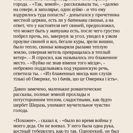
города. - «Так, зимой», - рассказывала ты, - «далеко
на севере, в заполярье, один
вуйко
- и что ему
вздурилось туда попасть? - допытался у причетника
местной церкви, есть ли у
батюшки
свиньи, а на
ответ, что у настоятеля нет свиней, предположил,
что может быть у
матушки
есть, после чего грустно
побрел прочь, но, завернув за угол, увидел в узком
проулке свиней и коз, бегали куры, зрели вишни,
было тепло, свиньи ковыряли рылами теплую
землю, северная метель превращалась в теплый
ветер». - Я спросил, как называлось это блаженное
место. - «Вуйко не знав вiмени того мiсця», -
небрежно подделываясь под украинскую речь,
ответила ты. - «Из блаженных мисць вин слухiв
тiлькi об Омерике, то i бачiв, шо це Омерика i iсть».
Давно замечено, маленькие романтические
рассказы, полные земной прохлады и
потусторонним теплом, сладостными, как будто
шербет Шираза, унимают мучительное чувство
голода.
«Похожее», - сказал я, - «было во время войны у
моего деда. Он не воевал. У него была одна рука,
костный туберкулез, как-то так. Однорукий, он был