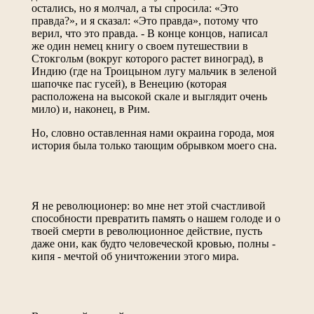
остались, но я молчал, а ты спросила: «Это
правда?», и я сказал: «Это правда», потому что
верил, что это правда. - В конце концов, написал
же один немец книгу о своем путешествии в
Стокгольм (вокруг которого растет виноград), в
Индию (где на Троицыном лугу мальчик в зеленой
шапочке пас гусей), в Венецию (которая
расположена на высокой скале и выглядит очень
мило) и, наконец, в Рим.
Но, словно оставленная нами окраина города, моя
история была только тающим обрывком моего сна.
Я не революционер: во мне нет этой счастливой
способности превратить память о нашем голоде и о
твоей смерти в революционное действие, пусть
даже они, как будто человеческой кровью, полны -
кипя - мечтой об уничтожении этого мира.