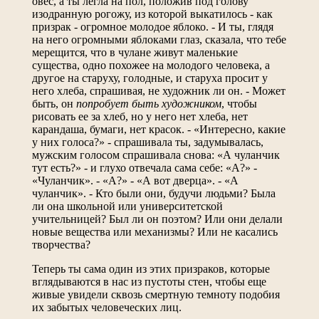
овес, а ты легла на пол, положив под голову
изодранную рогожу, из которой выкатилось - как
призрак - огромное молодое яблоко. - И ты, глядя
на него огромными яблоками глаз, сказала, что тебе
мерещится, что в чулане живут маленькие
существа, одно похожее на молодого человека, а
другое на старуху, голодные, и старуха просит у
него хлеба, спрашивая, не художник ли он. - Может
быть, он
попробует быть художником
, чтобы
рисовать ее за хлеб, но у него нет хлеба, нет
карандаша, бумаги, нет красок. - «Интересно, какие
у них голоса?» - спрашивала ты, задумывалась,
мужским голосом спрашивала снова: «А чуланчик
тут есть?» - и глухо отвечала сама себе: «А?» -
«Чуланчик». - «А?» - «А вот дверца». - «А
чуланчик». - Кто были они, будучи людьми? Была
ли она школьной или университетской
учительницей? Был ли он поэтом? Или они делали
новые вещества или механизмы? Или не касались
творчества?
Теперь ты сама один из этих призраков, которые
вглядываются в нас из пустоты стен, чтобы еще
живые увидели сквозь смертную темноту подобия
их забытых человеческих лиц.