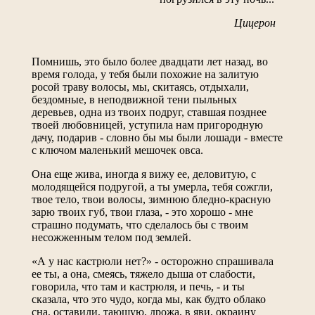
Цицерон
Помнишь, это было более двадцати лет назад, во
время голода, у тебя были похожие на залитую
росой траву волосы, мы, скитаясь, отдыхали,
бездомные, в неподвижной тени пыльных
деревьев, одна из твоих подруг, ставшая позднее
твоей любовницей, уступила нам пригородную
дачу, подарив - словно бы мы были лошади - вместе
с ключом маленький мешочек овса.
Она еще жива, иногда я вижу ее, деловитую, с
молодящейся подругой, а ты умерла, тебя сожгли,
твое тело, твои волосы, зимнюю бледно-красную
зарю твоих губ, твои глаза, - это хорошо - мне
страшно подумать, что сделалось бы с твоим
несожженным телом под землей.
«А у нас кастрюли нет?» - осторожно спрашивала
ее ты, а она, смеясь, тяжело дыша от слабости,
говорила, что там и кастрюля, и печь, - и ты
сказала, что это чудо, когда мы, как будто облако
сна, оставили, тающую, дрожа, в яви, окраину