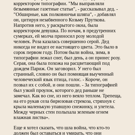
корректором типографии. "Мы выправляли
безымянные газетные статьи", - рассказывал дед. -
"Обширные, как полковничья шляпа", - добавлял
он, цитируя незабвенного Козьму Пруткова.
Напротив него, у раскрытого окна, была
корректором девушка. По ночам, в предутренних
сумерках, ей молча приносил розу молодой
человек. Роза казалась совершенно серой. Дед
никогда не видел ее настоящего цвета. Это было в
сорок первом году. Потом были война, зима, в
типографии лежал снег, был день, а он принес розу.
Серая, она была похожа на расцветающий под
дождем Париж. Он заговорил. У него был
странный, словно он был помнящая выученный
человеческий язык птица, голос. - Короче, он
позвал их с собой, и они пошли. - За типографией
был узкий проулок, которого дед раньше не
замечал. Как во сне, из него веяло теплом. Трепеща,
на его рукав села бирюзовая стрекоза, стряхнув с
крыла маленькую упавшую снежинку, и улетела.
Между черных стен полыхала зеленым огнем
влажная листва».
Еще я хотел сказать, что шла война, что кто-то
должен был оставаться и умирать, что они