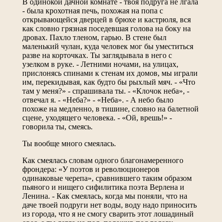
В одинокой дачной комнате - твоя подруга не лгала
- была крохотная печь, похожая на попа с
открывающейся дверцей в брюхе и кастрюля, вся
как словно грязная поседевшая голова на боку на
дровах. Пахло тленом, гарью. В стене был
маленький чулан, куда человек мог бы уместиться
разве на корточках. Ты заглядывала в него с
узелком в руке. - Летними ночами, на улицах,
прислонясь спинами к стенам их домов, мы играли
им, перекидывая, как будто бы рыхлый мяч. - «Что
там у меня?» - спрашивала ты. - «Клочок неба», -
отвечал я. - «Неба?» - «Неба». - А небо было
похоже на медленно, в тишине, словно на балетной
сцене, уходящего человека. - «Ой, врешь!» -
говорила ты, смеясь.
Ты вообще много смеялась.
Как смеялась словам одного благонамеренного
фрондера: «У поэтов и революционеров
одинаковые черепа», сравнившего таким образом
пьяного и нищего сифилитика поэта Верлена и
Ленина. - Как смеялась, когда мы поняли, что на
даче твоей подруги нет воды, воду надо приносить
из города, что я не смогу сварить этот лошадиный