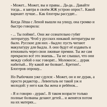
- Может... Может, вы и правы... Да-да... Давайте
тогда... я завтра в своём ЖЖ устрою опрос?.. Какой
вариант лучше... Как блогеры рассудят...
Когда Лёша с Леной вышли на улицу, она громко и
быстро говорила:
- ... Ты пойми!.. Они же сознательно губят
литературу. Чтоб у русских никакой литературы не
было. Русские для них - быдло: пусть читают
макулатуру для быдла. А они будут её издавать и
втюхивать через свои лживые премии. Ты же сам
прекрасно всё это знаешь... Ты не слышал, что они
между собой о нас говорят... Молокосос... дурак
набитый... Ну какой же болван!.. Кретин!..
Блогеров опрошу...
Но Рыбочкин уже сдулся: - Может, он и не дурак, а
просто редактор... Левенталь не такой уж и
молодой: у него как бы жена и ребёнок...
- Я и говорю - дурак!.. В таком возрасте только
полные болваны делают детей... и женятся потом
на их матерях...