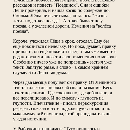
рассказов и повесть "Поединок". Она и ошибки
Лёше проверила, и нашла косяк по содержанию.
Сколько Лёша не вычитывал, осталось: "жизнь
летит под откос поезда". А откос бывает не у
поезда, а у железной дороги. Изменил на "колёса
поезда".
Короче, уложился Лёша в срок, отослал. Ему бы
ещё повозиться с недельку. Но пока, думает, правку
пришлют, он ещё повычитывает, а там уже вместе с
редакторскими внесёт и свои изменения по мелочи.
Особенно ничего уже не поправишь - застыл уже
текст. Запятую разве, а слово - в самом крайнем
случае. Это Лёша так думал.
Через два месяца получает он правку. От Лёшиного
текста только два первых абзаца и название. Весь
текст переписан. Где сокращено, где добавлено, и
всё перелицовано. И по смыслу - глупость на
глупости. Впечатление - писала первокурсница
реферат: скачала в нэте подходящую статью и по
максимуму всё изменила, чтоб преподаватель не
угадал источник.
У Рыбочкина, например: "Туго пришлось и