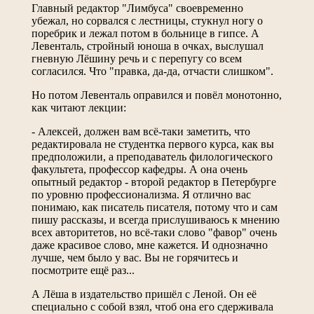
Главный редактор "Лимбуса" своевременно
убежал, но сорвался с лестницы, стукнул ногу о
поребрик и лежал потом в больнице в гипсе. А
Левенталь, стройный юноша в очках, выслушал
гневную Лёшину речь и с перепугу со всем
согласился. Что "правка, да-да, отчасти слишком".
Но потом Левенталь оправился и повёл монотонно,
как читают лекции:
- Алексей, должен вам всё-таки заметить, что
редактировала не студентка первого курса, как вы
предположили, а преподаватель филологического
факультета, профессор кафедры. А она очень
опытный редактор - второй редактор в Петербурге
по уровню профессионализма. Я отлично вас
понимаю, как писатель писателя, потому что и сам
пишу рассказы, и всегда прислушиваюсь к мнению
всех авторитетов, но всё-таки слово "фавор" очень
даже красивое слово, мне кажется. И однозначно
лучше, чем было у вас. Вы не горячитесь и
посмотрите ещё раз...
А Лёша в издательство пришёл с Леной. Он её
специально с собой взял, чтоб она его сдерживала