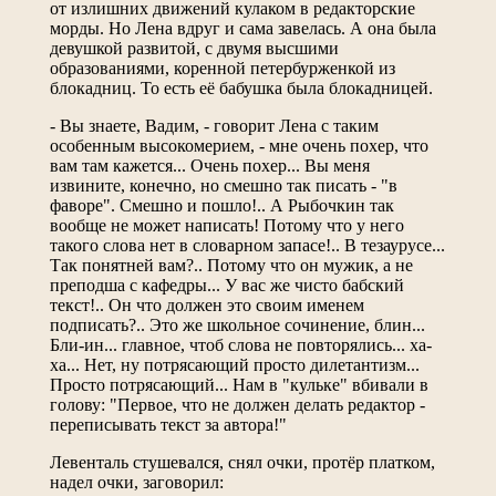
от излишних движений кулаком в редакторские
морды. Но Лена вдруг и сама завелась. А она была
девушкой развитой, с двумя высшими
образованиями, коренной петербурженкой из
блокадниц. То есть её бабушка была блокадницей.
- Вы знаете, Вадим, - говорит Лена с таким
особенным высокомерием, - мне очень похер, что
вам там кажется... Очень похер... Вы меня
извините, конечно, но смешно так писать - "в
фаворе". Смешно и пошло!.. А Рыбочкин так
вообще не может написать! Потому что у него
такого слова нет в словарном запасе!.. В тезаурусе...
Так понятней вам?.. Потому что он мужик, а не
преподша с кафедры... У вас же чисто бабский
текст!.. Он что должен это своим именем
подписать?.. Это же школьное сочинение, блин...
Бли-ин... главное, чтоб слова не повторялись... ха-
ха... Нет, ну потрясающий просто дилетантизм...
Просто потрясающий... Нам в "кульке" вбивали в
голову: "Первое, что не должен делать редактор -
переписывать текст за автора!"
Левенталь стушевался, снял очки, протёр платком,
надел очки, заговорил: