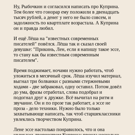
Ну, Рыбочкин и согласился написать про Куприна.
Тем более что гонорар ему положили в двенадцать
тысяч рублей, а денег у него не было совсем, и
задолжность по квартплате возрастала. А Куприна
он и правда любил.
И ещё Лёша на "известных современных
писателей" повёлся. Лёша так и сказал своей
девушке: "Прикинь, Лен, если я напишу такое эссе,
то стану как бы известным современным
писателем".
Время поджимает, ночами нужно работать, чтоб
уложиться в месячный срок. Лёша изучил материал,
выгнал три болванки с разными стержневыми
ходами - две забраковал, одну оставил. Потом довёл
до ума, фразы отработал, слова подобрал и
подогнал друг к дружке. Всё вычитал на ритм и
звучание. Он и по прозе так работает, а эссе не
проза - дело техники. Нужно было только
захватывающе написать, так чтоб старшеклассники
увлеклись творчеством Куприна.
Лене эссе настолько понравилось, что и она
увлеклась творчеством Куприна: прочла несколько