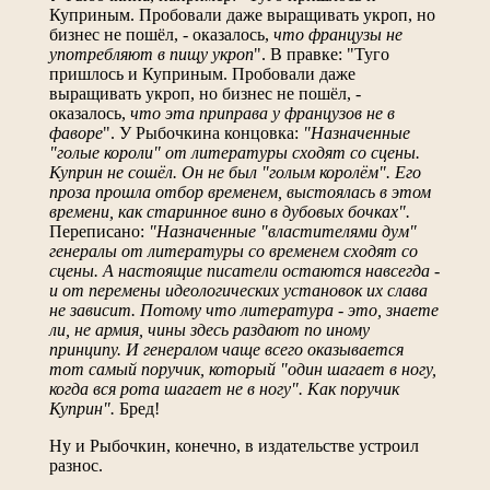
Куприным. Пробовали даже выращивать укроп, но
бизнес не пошёл, - оказалось,
что французы не
употребляют в пищу укроп
". В правке: "Туго
пришлось и Куприным. Пробовали даже
выращивать укроп, но бизнес не пошёл, -
оказалось,
что эта приправа у французов не в
фаворе
". У Рыбочкина концовка:
"Назначенные
"голые короли" от литературы сходят со сцены.
Куприн не сошёл. Он не был "голым королём". Его
проза прошла отбор временем, выстоялась в этом
времени, как старинное вино в дубовых бочках".
Переписано:
"Назначенные "властителями дум"
генералы от литературы со временем сходят со
сцены. А настоящие писатели остаются навсегда -
и от перемены идеологических установок их слава
не зависит. Потому что литература - это, знаете
ли, не армия, чины здесь раздают по иному
принципу. И генералом чаще всего оказывается
тот самый поручик, который "один шагает в ногу,
когда вся рота шагает не в ногу". Как поручик
Куприн".
Бред!
Ну и Рыбочкин, конечно, в издательстве устроил
разнос.