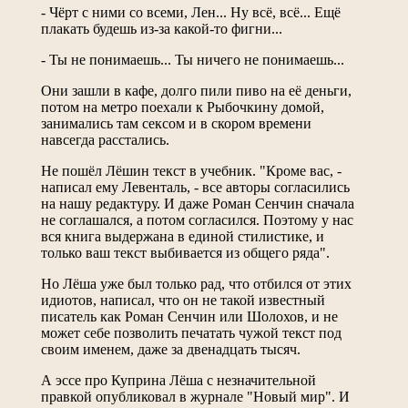
- Чёрт с ними со всеми, Лен... Ну всё, всё... Ещё
плакать будешь из-за какой-то фигни...
- Ты не понимаешь... Ты ничего не понимаешь...
Они зашли в кафе, долго пили пиво на её деньги,
потом на метро поехали к Рыбочкину домой,
занимались там сексом и в скором времени
навсегда расстались.
Не пошёл Лёшин текст в учебник. "Кроме вас, -
написал ему Левенталь, - все авторы согласились
на нашу редактуру. И даже Роман Сенчин сначала
не соглашался, а потом согласился. Поэтому у нас
вся книга выдержана в единой стилистике, и
только ваш текст выбивается из общего ряда".
Но Лёша уже был только рад, что отбился от этих
идиотов, написал, что он не такой известный
писатель как Роман Сенчин или Шолохов, и не
может себе позволить печатать чужой текст под
своим именем, даже за двенадцать тысяч.
А эссе про Куприна Лёша с незначительной
правкой опубликовал в журнале "Новый мир". И