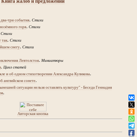
Книга жалоб и предложений
.
 два-три события
Стихи
.
нозёмного горя
Стихи
.
Стихи
.
т так
Стихи
.
йшем снегу
Стихи
.
иключения Левтолстоя
Миниатюры
.
я
Цикл статей
.
кле и об одном стихотворении Александра Куликова
.
об английском сонете
ынешней ситуации нельзя оставлять культуру" - Беседа Геннадия
.
ым
Авторская кнопка