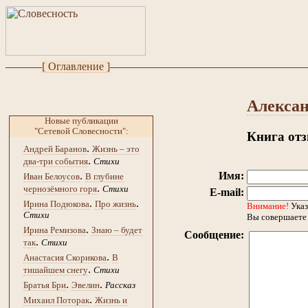
[ Оглавление ]
Алексан
Новые публикации
"Сетевой Словесности":
Книга от
.
Андрей Баранов
Жизнь – это
.
два-три события
Стихи
.
Имя:
Иван Белоусов
В глубине
.
чернозёмного горя
Стихи
E-mail:
.
.
Ирина Подюкова
Про жизнь
Внимание!
Указ
Стихи
Вы совершаете 
.
Ирина Ремизова
Знаю – будет
Сообщение:
.
так
Стихи
.
Анастасия Скорикова
В
.
тишайшем снегу
Стихи
.
.
Братья Бри
Эвелин
Рассказ
.
Михаил Поторак
Жизнь и