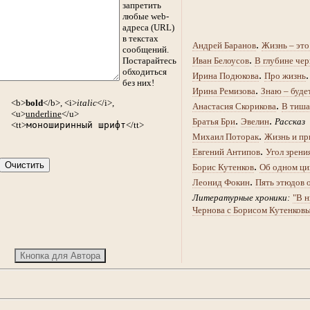
запретить
любые web-
адреса (URL)
в текстах
.
Андрей Баранов
Жизнь – это
сообщений.
.
Постарайтесь
Иван Белоусов
В глубине чер
обходиться
.
Ирина Подюкова
Про жизнь
без них!
.
Ирина Ремизова
Знаю – буде
<b>
bold
</b>, <i>
italic
</i>,
.
Анастасия Скорикова
В тиша
<u>
underline
</u>
.
.
Братья Бри
Эвелин
Рассказ
<tt>
моноширинный шрифт
</tt>
.
Михаил Поторак
Жизнь и пр
.
Евгений Антипов
Угол зрени
.
Борис Кутенков
Об одном ци
.
Леонид Фокин
Пять этюдов 
Литературные хроники:
"В н
Чернова с Борисом Кутенков