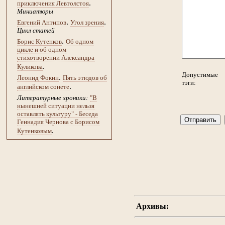
.
приключения Левтолстоя
Миниатюры
.
.
Евгений Антипов
Угол зрения
Цикл статей
.
Борис Кутенков
Об одном
цикле и об одном
стихотворении Александра
.
Куликова
Допустимые
.
Леонид Фокин
Пять этюдов об
тэги:
.
английском сонете
Литературные хроники:
"В
нынешней ситуации нельзя
оставлять культуру" - Беседа
Геннадия Чернова с Борисом
.
Кутенковым
Архивы: