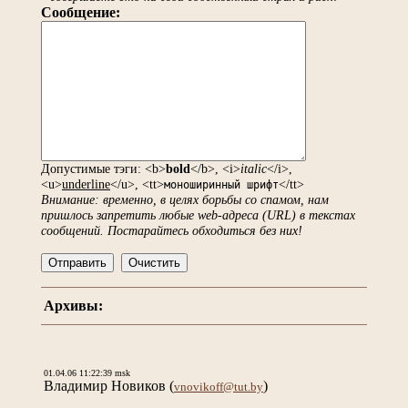
Сообщение:
Допустимые тэги: <b>
bold
</b>, <i>
italic
</i>,
<u>
underline
</u>, <tt>
</tt>
моноширинный шрифт
Внимание: временно, в целях борьбы со спамом, нам
пришлось запретить любые web-адреса (URL) в текстах
сообщений. Постарайтесь обходиться без них!
Архивы:
01.04.06 11:22:39 msk
Владимир Новиков
(
)
vnovikoff@tut.by