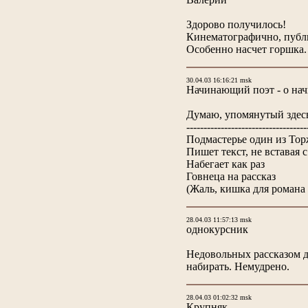
Здорово получилось!
Кинематографично, публи
Особенно насчет горшка.
30.04.03 16:16:21 msk
Начинающий поэт - о на
Думаю, упомянутый здесь
-----------------------------------
Подмастерье один из Тор
Пишет текст, не вставая 
Набегает как раз
Говнеца на рассказ
(Жаль, кишка для романа 
28.04.03 11:57:13 msk
однокурсник
Недовольных рассказом д
набирать. Немудрено.
28.04.03 01:02:32 msk
Крупняк