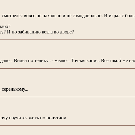
к смотрелся вовсе не нахально и не самодовольно. И играл с бол
лабо?
ву? И по забиванию козла во дворе?
ался. Видел по телику - смеялся. Точная копия. Все такой же 
 серенькому...
хочу научится жить по понятием