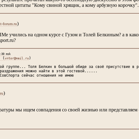
вестной цитаты "Кому свиной хрящик, а кому арбузную корочку". 
)
-forum.ru
е учились на одном курсе с Гузом и Толей Белкиным? а в какой г
port.ru?
:30 msk
в
(
)
vntor@mail.ru
ой группе... Толя Белкин в большой обиде за своё присутствие в р
раздражения можно найти в этой гостевой......
СовСпорта сейчас отношения не имею
)
ru
ратуры мы ищем совпадения со своей жизнью или представляем с