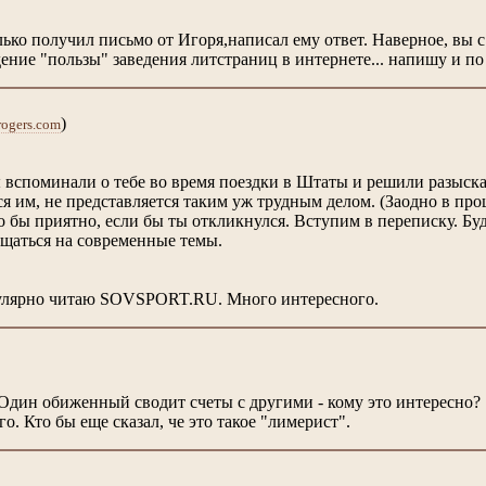
ько получил письмо от Игоря,написал ему ответ. Наверное, вы с
ение "пользы" заведения литстраниц в интернете... напишу и по 
)
ogers.com
 вспоминали о тебе во время поездки в Штаты и решили разыскат
ся им, не представляется таким уж трудным делом. (Заодно в п
о бы приятно, если бы ты откликнулся. Вступим в переписку. Буд
щаться на современные темы.
егулярно читаю SOVSPORT.RU. Много интересного.
 Один обиженный сводит счеты с другими - кому это интересно?
о. Кто бы еще сказал, че это такое "лимерист".