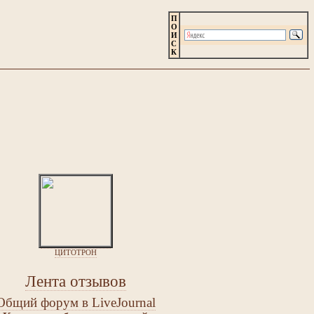
П
О
И
С
К
ЦИТОТРОН
Лента отзывов
Общий форум в LiveJournal