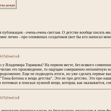
езы дождя
публикация - очень-очень светлая. О детстве вообще писать милое
 мне лично - про оловянных солдатиков (вот бы кто написал мо
)
ds55@mail.ru
 у Владимира Торжкова? На первом месте, без всякого сомнения
а читаю это произведение, то ощущаю совершенно непонятную н
продолжение. Еще не подводить итоги, но уже сделать первые в
 "Тина-Ботина и вещи детства". Это не про детство. Это про на
в потемках в поисках нужной вещи, которая, как оказывается, со
)
ds55@mail.ru
в результате прочитал какую-то бесплодную дискуссию в этом фо