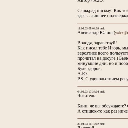
Автор - А.Ю.
Саша,рад письму! Как тол
здесь - лишнее подтвержд
19.06.03 05:04:09 msk
Александр Юлиш
(
yalex@r
Володя, здравствуй!
Как писал тебе Игорь, мы
вероятнее всего пользует
прочитал на досуге.) Был
минувшие дни, но и пооб
Будь здоров,
А.Ю.
P.S. C удовольствием р
04.05.03 17:34:04 msk
Читатель
Блин, че вы обсуждаете?
А стишок-то как раз ничег
30.04.03 16:19:02 msk
Валерий