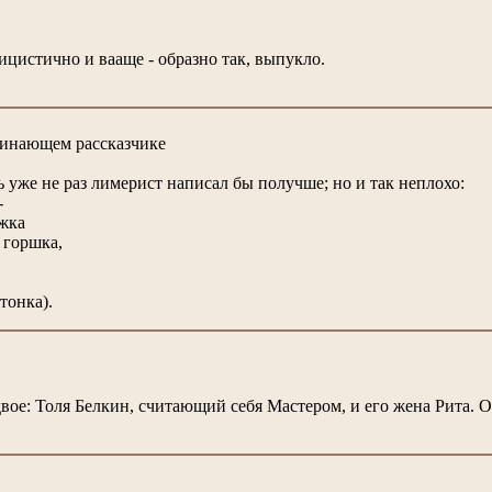
цистично и вааще - образно так, выпукло.
чинающем рассказчике
 уже не раз лимерист написал бы получше; но и так неплохо:
-
жка
с горшка,
тонка).
вое: Толя Белкин, считающий себя Мастером, и его жена Рита. 