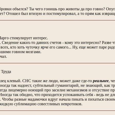
убровки объелся? Ты чего гонишь про животы да про говно? Опупе
т? Отошел был втихую и постимулировал, а то прям как извращен
арго стимулирует интерес.
. Сведение каких-то давних счетов - кому это интересно? Разве
сех, кто хоть чуточку ярче его самого... Ну, еще может паре 
вшими говном мозгами.
чал.
 Труда
казец клевый. СНС такие же люди, может даже где-то
реальнее
, ч
ногда так надоест, субтильный гуманитарий, не знающий, как тр
сегда лицемерно ноющий про засилие механизмов и отсуствие пр
Иногда так обидно, что приходится успокаивать себя - ведь не д
. Чтобы разные мадамочки вдруг начала пикать и пихаться сво
 жидкую сублимацию совестливых невротиков.