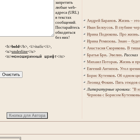
запретить
любые web-
адреса (URL)
в текстах
.
Андрей Баранов
Жизнь – это
сообщений.
.
Постарайтесь
Иван Белоусов
В глубине чер
обходиться
.
Ирина Подюкова
Про жизнь
без них!
.
Ирина Ремизова
Знаю – буде
<b>
bold
</b>, <i>
italic
</i>,
.
Анастасия Скорикова
В тиша
<u>
underline
</u>
.
.
Братья Бри
Эвелин
Рассказ
<tt>
моноширинный шрифт
</tt>
.
Михаил Поторак
Жизнь и пр
.
Евгений Антипов
Угол зрени
.
Борис Кутенков
Об одном ци
.
Леонид Фокин
Пять этюдов 
Литературные хроники:
"В н
Чернова с Борисом Кутенков