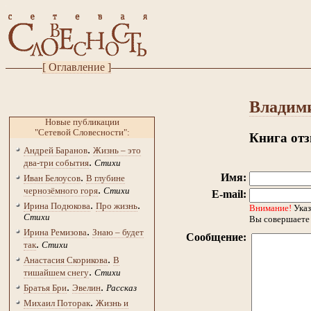
[ Оглавление ]
Владим
Новые публикации
"Сетевой Словесности":
Книга от
.
Андрей Баранов
Жизнь – это
.
два-три события
Стихи
.
Имя:
Иван Белоусов
В глубине
.
чернозёмного горя
Стихи
E-mail:
.
.
Ирина Подюкова
Про жизнь
Внимание!
Указ
Стихи
Вы совершаете 
.
Ирина Ремизова
Знаю – будет
Сообщение:
.
так
Стихи
.
Анастасия Скорикова
В
.
тишайшем снегу
Стихи
.
.
Братья Бри
Эвелин
Рассказ
.
Михаил Поторак
Жизнь и