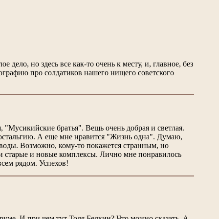
 дело, но здесь все как-то очень к месту, и, главное, без
нографию про солдатиков нашего нищего советского
, "Мусикийские братья". Вещь очень добрая и светлая.
остальгию. А еще мне нравится "Жизнь одна". Думаю,
ыводы. Возможно, кому-то покажется странным, но
ши старые и новые комплексы. Лично мне понравилось
всем рядом. Успехов!
руме. И при чем тут Толя Белкин? Что можно сказать. А