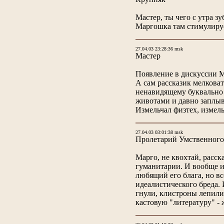
Мастер, ты чего с утра з
Маргошка там стимулируе
27.04.03 23:28:36 msk
Мастер
Появление в дискуссии М
А сам рассказик мелковат
ненавидящему буквально в
животами и давно заплы
Измельчал физтех, измель
27.04.03 03:01:38 msk
Пролетарий Умственного
Марго, не квохтай, расс
гуманитарии. И вообще и
любящий его блага, но в
идеалистического бреда. 
гнули, клистроны лепили
кастовую "литературу" -