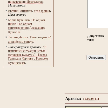
.
приключения Левтолстоя
Миниатюры
.
.
Евгений Антипов
Угол зрения
Цикл статей
.
Борис Кутенков
Об одном
цикле и об одном
стихотворении Александра
.
Куликова
Допустимые
.
Леонид Фокин
Пять этюдов об
тэги:
.
английском сонете
Литературные хроники:
"В
нынешней ситуации нельзя
оставлять культуру" - Беседа
Геннадия Чернова с Борисом
.
Кутенковым
Архивы:
12.02.03 (1)