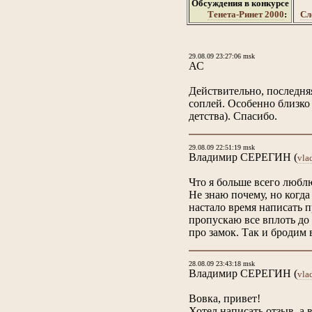
Обсуждения в конкурсе
Тенета-Ринет 2000
:
Сл
29.08.09 23:27:06 msk
АС
Действительно, последняя 
соплей. Особенно близко
детства). Спасибо.
29.08.09 22:51:19 msk
Владимир СЕРЕГИН
(
vla
Что я больше всего люблю
Не знаю почему, но когд
настало время написать 
пропускаю все вплоть до
про замок. Так и бродим 
28.08.09 23:43:18 msk
Владимир СЕРЕГИН
(
vla
Вовка, привет!
Хотел написать отзыв, а 