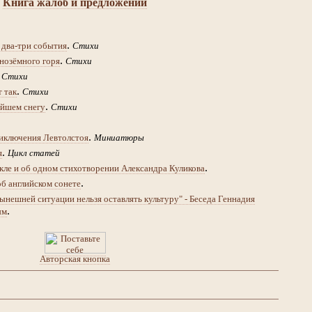
Книга жалоб и предложений
.
 два-три события
Стихи
.
нозёмного горя
Стихи
.
Стихи
.
т так
Стихи
.
йшем снегу
Стихи
.
иключения Левтолстоя
Миниатюры
.
я
Цикл статей
.
кле и об одном стихотворении Александра Куликова
.
об английском сонете
ынешней ситуации нельзя оставлять культуру" - Беседа Геннадия
.
ым
Авторская кнопка