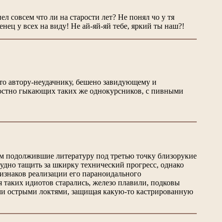
л совсем что ли на старости лет? Не понял чо у тя
ец у всех на виду! Не ай-яй-яй тебе, яркий ты наш?!
 что автору-неудачнику, бешено завидующему и
радостно гыкающих таких же однокурсников, с пивными
ем подолжившие литературу под третью точку близорукие
удно тащить за шкирку технический прогресс, однако
изнаков реализации его параноидального
ля таких идиотов старались, железо плавили, подковы
ими острыми локтями, защищая какую-то кастрированную