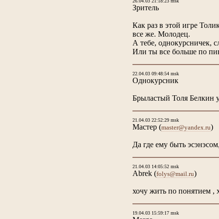
26.04.03 21:18:23 msk
Зритель
Как раз в этой игре Толи
все же. Молодец.
А тебе, однокурсничек, с
Или ты все больше по пи
22.04.03 09:48:54 msk
Однокурсник
Брыластый Толя Белкин уд
21.04.03 22:52:29 msk
Мастер
(
)
master@yandex.ru
Да где ему быть эсэнэсом,
21.04.03 14:05:52 msk
Abrek
(
)
folys@mail.ru
хочу жить по понятием , 
19.04.03 15:59:17 msk