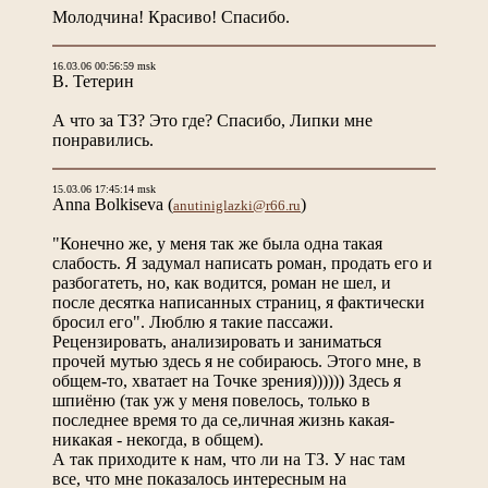
Молодчина! Красиво! Спасибо.
16.03.06 00:56:59 msk
В. Тетерин
А что за ТЗ? Это где? Спасибо, Липки мне
понравились.
15.03.06 17:45:14 msk
Anna Bolkiseva
(
)
anutiniglazki@r66.ru
"Конечно же, у меня так же была одна такая
слабость. Я задумал написать роман, продать его и
разбогатеть, но, как водится, роман не шел, и
после десятка написанных страниц, я фактически
бросил его". Люблю я такие пассажи.
Рецензировать, анализировать и заниматься
прочей мутью здесь я не собираюсь. Этого мне, в
общем-то, хватает на Точке зрения)))))) Здесь я
шпиёню (так уж у меня повелось, только в
последнее время то да се,личная жизнь какая-
никакая - некогда, в общем).
А так приходите к нам, что ли на ТЗ. У нас там
все, что мне показалось интересным на