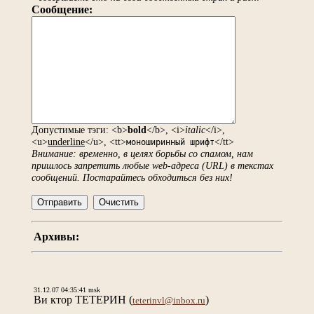
Сообщение:
Допустимые тэги: <b>
bold
</b>, <i>
italic
</i>,
<u>
underline
</u>, <tt>
</tt>
моноширинный шрифт
Внимание: временно, в целях борьбы со спамом, нам
пришлось запретить любые web-адреса (URL) в текстах
сообщений. Постарайтесь обходиться без них!
Архивы:
31.12.07 04:35:41 msk
Ви ктор ТЕТЕРИН
(
)
teterinvl@inbox.ru