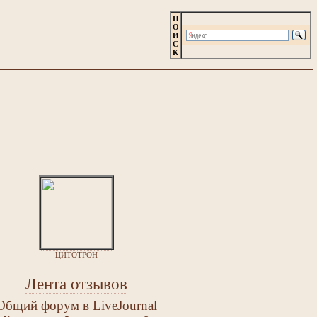
П
О
И
С
К
ЦИТОТРОН
Лента отзывов
Общий форум в LiveJournal