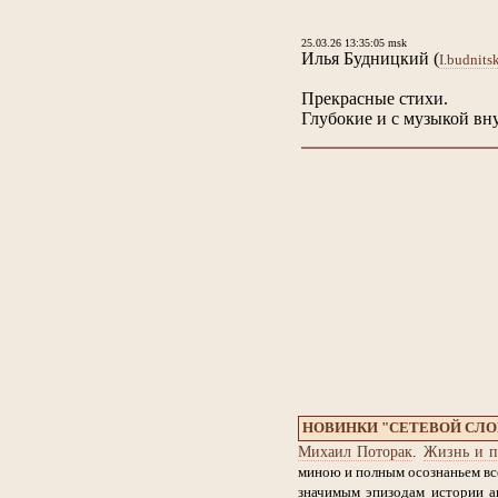
25.03.26 13:35:05 msk
Илья Будницкий
(
I.budnit
Прекрасные стихи.
Глубокие и с музыкой вн
НОВИНКИ "СЕТЕВОЙ СЛ
Михаил Поторак
.
Жизнь и п
миною и полным осознаньем все
значимым эпизодам истории ан