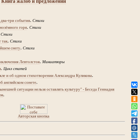
Книга жалоб и предложений
.
 два-три события
Стихи
.
нозёмного горя
Стихи
.
Стихи
.
т так
Стихи
.
йшем снегу
Стихи
.
иключения Левтолстоя
Миниатюры
.
я
Цикл статей
.
кле и об одном стихотворении Александра Куликова
.
об английском сонете
ынешней ситуации нельзя оставлять культуру" - Беседа Геннадия
.
ым
Авторская кнопка