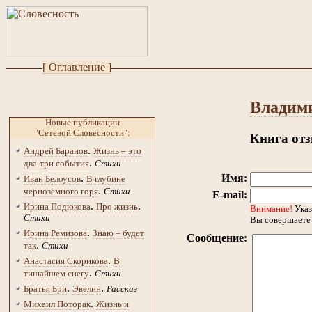
[ Оглавление ]
Владими
Новые публикации
"Сетевой Словесности":
Книга от
.
Андрей Баранов
Жизнь – это
.
два-три события
Стихи
.
Имя:
Иван Белоусов
В глубине
.
чернозёмного горя
Стихи
E-mail:
.
.
Ирина Подюкова
Про жизнь
Внимание!
Указ
Стихи
Вы совершаете 
.
Ирина Ремизова
Знаю – будет
Сообщение:
.
так
Стихи
.
Анастасия Скорикова
В
.
тишайшем снегу
Стихи
.
.
Братья Бри
Эвелин
Рассказ
.
Михаил Поторак
Жизнь и