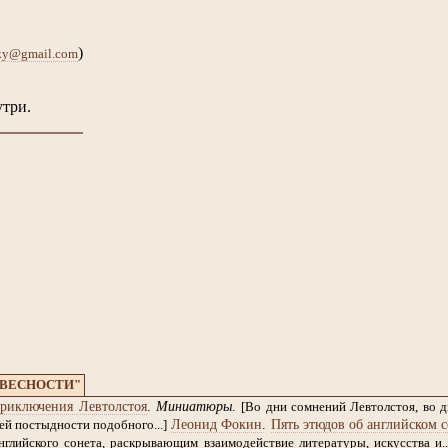
)
sky@gmail.com
утри.
ОВЕСНОСТИ"
риключения Левтолстоя
.
Миниатюры
.
[Во дни сомнений Левтолстоя, во 
Леонид Фокин
.
Пять этюдов об английском с
й постыдности подобного...]
глийского сонета, раскрывающим взаимодействие литературы, искусства и..