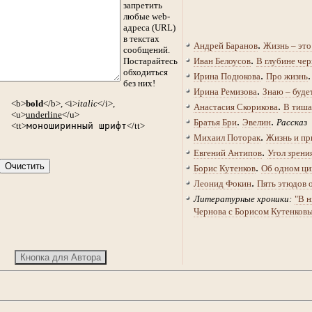
запретить
любые web-
адреса (URL)
в текстах
.
Андрей Баранов
Жизнь – это
сообщений.
.
Постарайтесь
Иван Белоусов
В глубине чер
обходиться
.
Ирина Подюкова
Про жизнь
без них!
.
Ирина Ремизова
Знаю – буде
<b>
bold
</b>, <i>
italic
</i>,
.
Анастасия Скорикова
В тиша
<u>
underline
</u>
.
.
Братья Бри
Эвелин
Рассказ
<tt>
моноширинный шрифт
</tt>
.
Михаил Поторак
Жизнь и пр
.
Евгений Антипов
Угол зрени
.
Борис Кутенков
Об одном ци
.
Леонид Фокин
Пять этюдов 
Литературные хроники:
"В н
Чернова с Борисом Кутенков