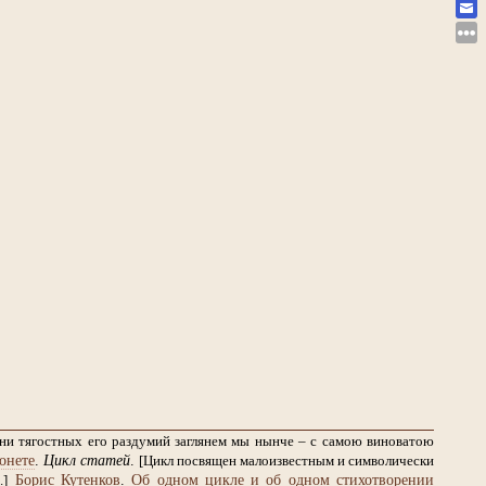
дни тягостных его раздумий заглянем мы нынче – с самою виноватою
онете
.
Цикл статей
.
[Цикл посвящен малоизвестным и символически
Борис Кутенков
.
Об одном цикле и об одном стихотворении
.]