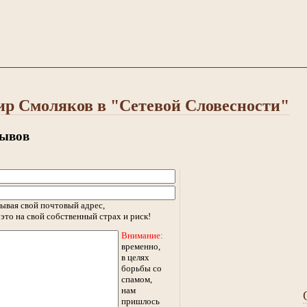
р Смоляков в "Сетевой Словесности"
зывов
ывая свой почтовый адрес,
это на свой собственный страх и риск!
Внимание:
временно,
в целях
борьбы со
спамом,
нам
пришлось