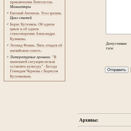
.
приключения Левтолстоя
Миниатюры
.
.
Евгений Антипов
Угол зрения
Цикл статей
.
Борис Кутенков
Об одном
цикле и об одном
стихотворении Александра
.
Куликова
Допустимые
.
Леонид Фокин
Пять этюдов об
тэги:
.
английском сонете
Литературные хроники:
"В
нынешней ситуации нельзя
оставлять культуру" - Беседа
Геннадия Чернова с Борисом
.
Кутенковым
Архивы: