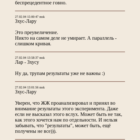
беспрецедентное говно.
27.02.04 15:00:47 msk
Зхус-Лару
Это преувеличение.
Никто на самом деле не умирает. А параллель -
слишком кривая.
27.02.04 13:58:37 msk
Лар - Зхусу
Ну да, трупам результаты уже не важны :)
27.02.04 13:01:56 msk
Зхус-Лару
Уверен, что ЖЖ проанализировал и принял во
внимание результаты этого эксперимента. Даже
если не высказал этого вслух. Может быть не так,
как этого хочется нам по отдельности. И нельзя
забывать, что "результаты", может быть, ещё
получены не все))).