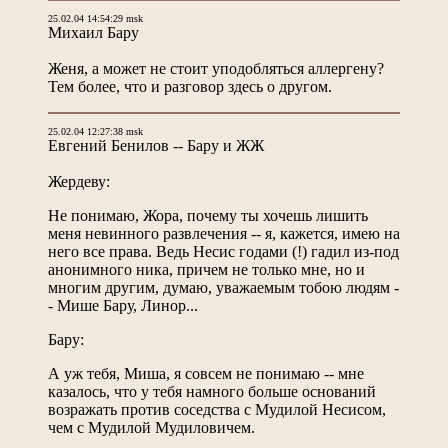
25.02.04 14:54:29 msk
Михаил Бару
Женя, а может не стоит уподобляться аллергену?
Тем более, что и разговор здесь о другом.
25.02.04 12:27:38 msk
Евгений Бенилов -- Бару и ЖЖ
Жердеву:
Не понимаю, Жора, почему ты хочешь лишить
меня невинного развлечения -- я, кажется, имею на
него все права. Ведь Несис годами (!) гадил из-под
анонимного ника, причем не только мне, но и
многим другим, думаю, уважаемым тобою людям -
- Мише Бару, Линор...
Бару:
А уж тебя, Миша, я совсем не понимаю -- мне
казалось, что у тебя намного больше оснований
возражать против соседства с Мудилой Несисом,
чем с Мудилой Мудиловичем.