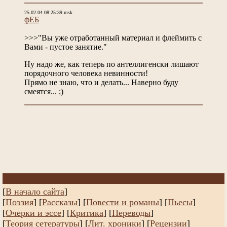
25.02.04 08:25:39 msk
фЕБ
>>>"Вы уже отработанный материал и флеймить с
Вами - пустое занятие."
Ну надо же, как теперь по антеллигенски лишают
порядочного человека невинности!
Прямо не знаю, что и делать... Наверно буду
смеятся... ;)
[
В начало сайта
]
[
Поэзия
] [
Рассказы
]
[
Повести и романы
]
[
Пьесы
]
[
Очерки и эссе
]
[
Критика
] [
Переводы
]
[
Теория сетературы
]
[
Лит. хроники
]
[
Рецензии
]