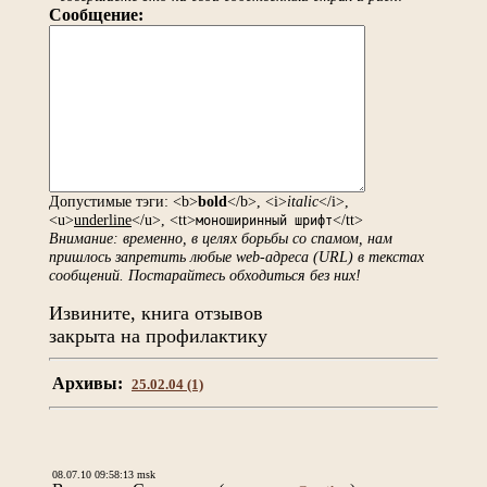
Сообщение:
Допустимые тэги: <b>
bold
</b>, <i>
italic
</i>,
<u>
underline
</u>, <tt>
</tt>
моноширинный шрифт
Внимание: временно, в целях борьбы со спамом, нам
пришлось запретить любые web-адреса (URL) в текстах
сообщений. Постарайтесь обходиться без них!
Извините, книга отзывов
закрыта на профилактику
Архивы:
25.02.04 (1)
08.07.10 09:58:13 msk