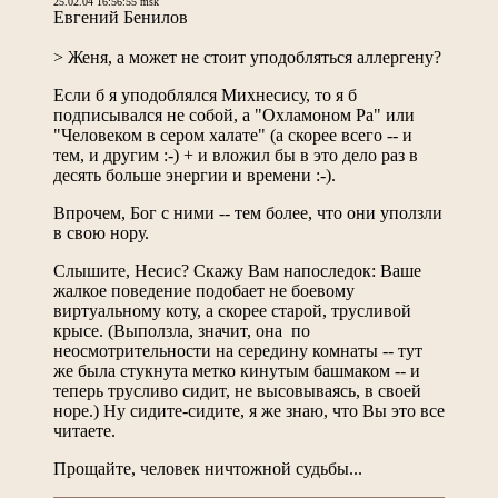
25.02.04 16:56:55 msk
Евгений Бенилов
> Женя, а может не стоит уподобляться аллергену?
Если б я уподоблялся Михнесису, то я б
подписывался не собой, а "Охламоном Ра" или
"Человеком в сером халате" (а скорее всего -- и
тем, и другим :-) + и вложил бы в это дело раз в
десять больше энергии и времени :-).
Впрочем, Бог с ними -- тем более, что они уползли
в свою нору.
Слышите, Несис? Скажу Вам напоследок: Ваше
жалкое поведение подобает не боевому
виртуальному коту, а скорее старой, трусливой
крысе. (Выползла, значит, она по
неосмотрительности на середину комнаты -- тут
же была стукнута метко кинутым башмаком -- и
теперь трусливо сидит, не высовываясь, в своей
норе.) Ну сидите-сидите, я же знаю, что Вы это все
читаете.
Прощайте, человек ничтожной судьбы...