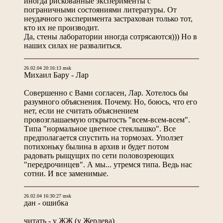
иногда рискованные эксперименты с
пограничными состояниями литературы. От
неудачного эксперимента застрахован только тот,
кто их не производит.
Да, стены лаборатории иногда сотрясаются))) Но в
наших силах не развалиться.
26.02.04 20:16:13 msk
Михаил Бару - Лар
Совершенно с Вами согласен, Лар. Хотелось бы
разумного объяснения. Почему. Но, боюсь, что его
нет, если не считать объяснением
провозглашаемую открытость "всем-всем-всем".
Типа "нормальное цветное стеклышко". Все
предполагается спустить на тормозах. Уползет
потихоньку былина в архив и будет потом
радовать рыщущих по сети половозреющих
"передрочинцев". А мы... утремся типа. Ведь нас
сотни. И все заменимые.
26.02.04 16:30:27 msk
дан - ошибка
читать - у ЖЖ (у Жердева)