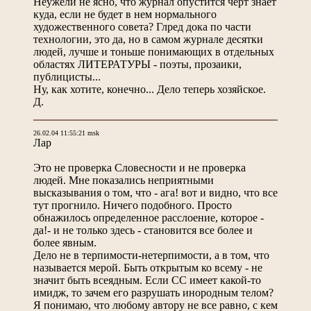
Неужели не ясно, что журнал опустится черт знает
куда, если не будет в нем нормального
художественного совета? Глред дока по части
технологии, это да, но в самом журнале десятки
людей, лучше и тоньше понимающих в отдельных
областях ЛИТЕРАТУРЫ - поэты, прозаики,
публицисты...
Ну, как хотите, конечно... Дело теперь хозяйское.
Д.
26.02.04 11:55:21 msk
Лар
Это не проверка Словесности и не проверка
людей. Мне показались неприятными
высказывания о том, что - ага! вот и видно, что все
тут прогнило. Ничего подобного. Просто
обнажилось определенное расслоение, которое -
да!- и не только здесь - становится все более и
более явным.
Дело не в терпимости-нетерпимости, а в том, что
называется мерой. Быть открытым ко всему - не
значит быть всеядным. Если СС имеет какой-то
имидж, то зачем его разрушать инородным телом?
Я понимаю, что любому автору не все равно, с кем