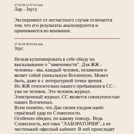
27.02.04 12:37:53 msk
Лар - Зхусу
Эксперимент от несчастного случая отличается
тем, что его результаты анализируются и
принимаются во внимание.
27.02.04 09:55:04 msk
Зхус
Нельзя культивировать в себе обиду на
высказывание о "заменимости". Для ЖЖ -
человека - мы, каждый человек, незаменим и
являет собой уникальную Вселенную. Может
быть, даже и с литературной точки зрения.
Но ЖЖ относительно нашего пребывания в СС -
уже не человек. Это человек-журнал.
Электронный журнал. СС является совокупностью
наших Вселенных.
Всем понятно, что Дан своим уходом нанёс
серьёзный удар по Словесности.
Особенно обидно, по какому поводу.. Ведь
Словесность, всё-таки "ЛАБОРАТОРИЯ", а не
чистенький офисный кабинет. В ней происходят