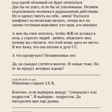
под одной обложкой он будет печататься.
Дан бы не ушел, если бы не улюлюканье. Незачем
подталкивать человека к радикальным действиям.
Ну и одеяло тянуть на себя - зачем? Распался
конфликт на несколько мелких, теперь все по
своим гостевым выясняют, кто прав, кто виноват.
А мне бы очен хотелось, чтобы ЖЖ не вставал в
позу, а спросил людей - ребята, объясните мне,
почему вы считаете, что этой вещи здесь не место.
Я вот вижу, что она вполне в духе СС.
А что прозвучало? Незаменимых нет.
Да, на скандал слетятся многие. И новые тоже. Но
те ли придут, которых ждешь?
25.02.04 18:05:13 msk
Winterman-старине З.Е.К.
Конечно, если выбирать между: "специалист или
подросток". Я выбираю - подросток. До
пятидесяти мне еще далеко.