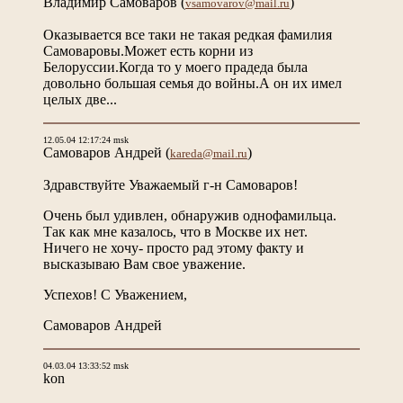
Владимир Самоваров
(
)
vsamovarov@mail.ru
Оказывается все таки не такая редкая фамилия
Самоваровы.Может есть корни из
Белоруссии.Когда то у моего прадеда была
довольно большая семья до войны.А он их имел
целых две...
12.05.04 12:17:24 msk
Самоваров Андрей
(
)
kareda@mail.ru
Здравствуйте Уважаемый г-н Самоваров!
Очень был удивлен, обнаружив однофамильца.
Так как мне казалось, что в Москве их нет.
Ничего не хочу- просто рад этому факту и
высказываю Вам свое уважение.
Успехов! С Уважением,
Самоваров Андрей
04.03.04 13:33:52 msk
kon