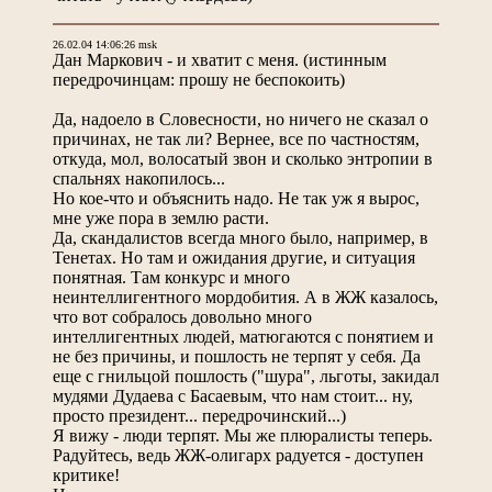
26.02.04 14:06:26 msk
Дан Маркович - и хватит с меня.
(истинным
передрочинцам: прошу не беспокоить)
Да, надоело в Словесности, но ничего не сказал о
причинах, не так ли? Вернее, все по частностям,
откуда, мол, волосатый звон и сколько энтропии в
спальнях накопилось...
Но кое-что и объяснить надо. Не так уж я вырос,
мне уже пора в землю расти.
Да, скандалистов всегда много было, например, в
Тенетах. Но там и ожидания другие, и ситуация
понятная. Там конкурс и много
неинтеллигентного мордобития. А в ЖЖ казалось,
что вот собралось довольно много
интеллигентных людей, матюгаются с понятием и
не без причины, и пошлость не терпят у себя. Да
еще с гнильцой пошлость ("шура", льготы, закидал
мудями Дудаева с Басаевым, что нам стоит... ну,
просто президент... передрочинский...)
Я вижу - люди терпят. Мы же плюралисты теперь.
Радуйтесь, ведь ЖЖ-олигарх радуется - доступен
критике!