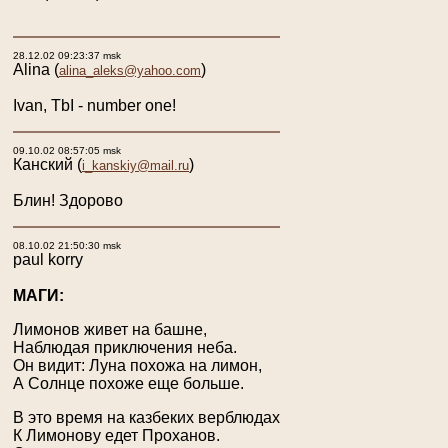
28.12.02 09:23:37 msk
Alina
(
)
alina_aleks@yahoo.com
Ivan, TbI - number one!
09.10.02 08:57:05 msk
Канский
(
)
i_kanskiy@mail.ru
Блин! Здорово
08.10.02 21:50:30 msk
paul korry
МАГИ:
Лимонов живет на башне,
Наблюдая приключения неба.
Он видит: Луна похожа на лимон,
А Солнце похоже еще больше.
В это время на казбеких верблюдах
К Лимонову едет Проханов.