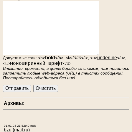
bold
italic
underline
Допустимые тэги: <b>
</b>, <i>
</i>, <u>
</u>,
моноширинный шрифт
<tt>
</tt>
Внимание: временно, в целях борьбы со спамом, нам пришлось
запретить любые web-адреса (URL) в текстах сообщений.
Постарайтесь обходиться без них!
Архивы:
01.01.04 21:52:40 msk
bzu
(mail.ru)