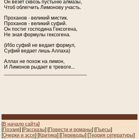
Он везет сквозь пустыню алмазы,
Чтоб облегчить Лимонову участь.
Проханов - великий мистик.
Проханов - великий суфий.
Он постиг господина Гексогена,
Не зная формулы гексогена.
(Ибо суфий не ведает формул,
Суфий ведает лишь Аллаха)
Аллах не похож на лимон,
И Лимонов рыдает в тревоге...
[
В начало сайта
]
[
Поэзия
] [
Рассказы
]
[
Повести и романы
]
[
Пьесы
]
[
Очерки и эссе
]
[
Критика
] [
Переводы
]
[
Теория сетературы
]