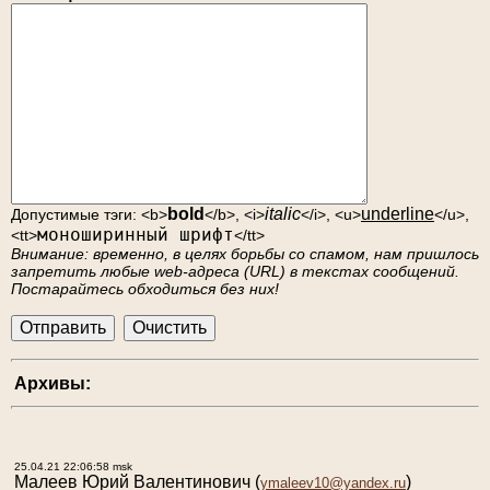
bold
italic
underline
Допустимые тэги: <b>
</b>, <i>
</i>, <u>
</u>,
моноширинный шрифт
<tt>
</tt>
Внимание: временно, в целях борьбы со спамом, нам пришлось
запретить любые web-адреса (URL) в текстах сообщений.
Постарайтесь обходиться без них!
Архивы:
25.04.21 22:06:58 msk
Малеев Юрий Валентинович
(
)
ymaleev10@yandex.ru