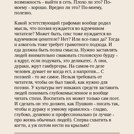
возможность - выйти в сеть. Плохо ли это? По-
моему - хорошо. Вредно ли это? По-моему,
полезно.
Какой эстетствующий графоман вообще родил
мысль, что поэзия нуждается во вдумчивом
читателе? Может быть, секс тоже нуждается во
вдумчивом ценителе? Нет? Или все-таки да? Тогда
и алкоголь тоже требует грамотного подхода. И
еда должна быть полна смысла. Нужно заставлять
людей внимательно смаковать столовскую бурду -
а вдруг, если подумать, это деликатес. А они,
дураки, жрут гамбургеры. На самом-то деле
человек думает не когда ест, а напротив... С
поэзией - то же самое. Нельзя требовать от
читателя, чтобы он был такой, как нужно для
поэзии. У культуры нет никаких средств заставить
людей понимать глубокомысленное и вообще
читать стихи. Воспитать их может только сам поэт.
И сделать он это должен, как Пушкин - писать так,
чтобы и дураку и умному нравилось - гладко,
глубоко, душевно и профессионально (и лучше -
про жизнь обычных людей). Сперва схватить в
когти, а уж потом нести на крыльях!