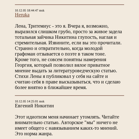
10.12.05 18:44:47 msk
Heruka
Лена, Тритемиус - это я. Вчера я, возможно,
выразился слишком грубо, просто за живое задела
тотальная зайчика Никитина глупость, наглая и
стремительная. Извините, если вы это прочитали.
Странно и отвратительно, когда молодой
графоман отзывается о поэте в таком тоне.
Кроме того, не совсем понятны намерения
Георгия, который позволил вялое приватное
мнение выдать за литературоведческую статью.
Стихи Лены я публиковал у себя на сайте и
считаю себя в праве высказываться, что и сделаю
более внятно в ближайшее время.
10.12.05 14:25:01 msk
Евгений Никитин
Этот идиотизм меня начинает утомлять. Читайте
внимательно статью. Авторское "мы" ничего не
имеет общего с навязыванием каких-то мнений.
Это норма жанра.