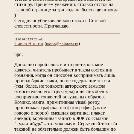
стихи.ру. При всем уважении: столько отстоя на
главной странице за три года не было еще никогда.
)
Сегодня опубликовали мои стихи в Сетевой
словестности. Приглашаю.
11.06.04 12:59:02 msk
Павел Настин
(
)
nastin@polutona.ru
upd:
Дополню парой слов: в интернете, как мне
кажется, читатель пребывает в таком состоянии
сознания, когда он способен воспринимать лишь
простые/яркие знаки, но не содержание текста
(тем более, не тонкости авторского замысла
относительно его структуры) и не способен к
восприятию тонкостей визуальных образов.
Комикс, манга, примитивная visual poetry,
простенькая графика, ню фотография (уж не
говорю о порно), смешная картинка, плакат,
анекдот, ворчиливая записб в ЖЖ со ссылкой
"куда-нибудь" - это максимум. Серьезный текст (а
таковой не обязательно должен быть большим по