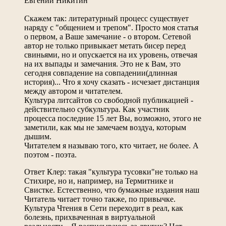
Евгений Никитин
Скажем так: литературный процесс существует
наряду с "общением и трепом". Просто моя статья
о первом, а Ваше замечание - о втором. Сетевой
автор не только привыкает метать бисер перед
свиньями, но и опускается на их уровень, отвечая
на их выпады и замечания. Это не к Вам, это
сегодня совпадение на совпадении(длинная
история)... Что я хочу сказать - исчезает дистанция
между автором и читателем.
Культура литсайтов со свободной публикацией -
действительно субкультура. Как участник
процесса последние 15 лет Вы, возможно, этого не
заметили, как мы не замечаем воздуа, которым
дышим.
Читателем я называю того, кто читает, не более. А
поэтом - поэта.
Ответ Клер: такая "культура тусовки"не только на
Стихире, но и, например, на Термитнике и
Свистке. Естественно, что бумажные издания наш
Читатель читает точно также, по привычке.
Культура Чтения в Сети переходит в реал, как
болезнь, прихваченная в виртуальной