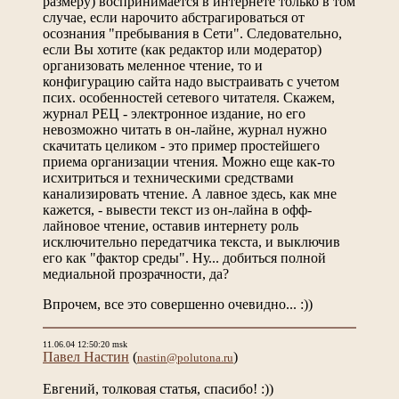
размеру) воспринимается в интернете только в том
случае, если нарочито абстрагироваться от
осознания "пребывания в Сети". Следовательно,
если Вы хотите (как редактор или модератор)
организовать меленное чтение, то и
конфигурацию сайта надо выстраивать с учетом
псих. особенностей сетевого читателя. Скажем,
журнал РЕЦ - электронное издание, но его
невозможно читать в он-лайне, журнал нужно
скачитать целиком - это пример простейшего
приема организации чтения. Можно еще как-то
исхитриться и техническими средствами
канализировать чтение. А лавное здесь, как мне
кажется, - вывести текст из он-лайна в офф-
лайновое чтение, оставив интернету роль
исключительно передатчика текста, и выключив
его как "фактор среды". Ну... добиться полной
медиальной прозрачности, да?
Впрочем, все это совершенно очевидно... :))
11.06.04 12:50:20 msk
Павел Настин
(
)
nastin@polutona.ru
Евгений, толковая статья, спасибо! :))