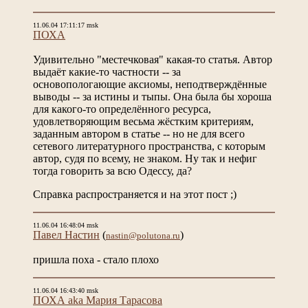
11.06.04 17:11:17 msk
ПОХА
Удивительно "местечковая" какая-то статья. Автор
выдаёт какие-то частности -- за
основопологающие аксиомы, неподтверждённые
выводы -- за истины и тыпы. Она была бы хороша
для какого-то определённого ресурса,
удовлетворяющим весьма жёстким критериям,
заданным автором в статье -- но не для всего
сетевого литературного пространства, с которым
автор, судя по всему, не знаком. Ну так и нефиг
тогда говорить за всю Одессу, да?
Справка распространяется и на этот пост ;)
11.06.04 16:48:04 msk
Павел Настин
(
)
nastin@polutona.ru
пришла поха - стало плохо
11.06.04 16:43:40 msk
ПОХА aka Мария Тарасова