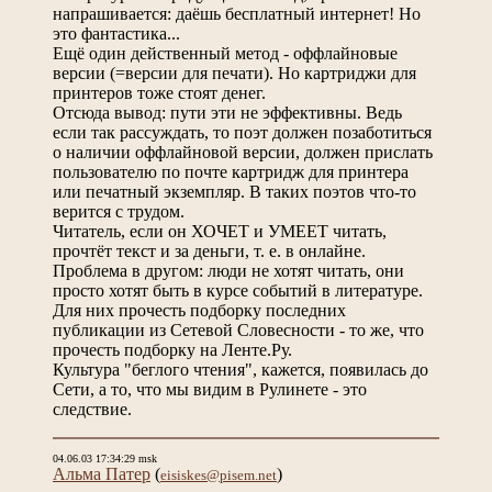
напрашивается: даёшь бесплатный интернет! Но
это фантастика...
Ещё один действенный метод - оффлайновые
версии (=версии для печати). Но картриджи для
принтеров тоже стоят денег.
Отсюда вывод: пути эти не эффективны. Ведь
если так рассуждать, то поэт должен позаботиться
о наличии оффлайновой версии, должен прислать
пользователю по почте картридж для принтера
или печатный экземпляр. В таких поэтов что-то
верится с трудом.
Читатель, если он ХОЧЕТ и УМЕЕТ читать,
прочтёт текст и за деньги, т. е. в онлайне.
Проблема в другом: люди не хотят читать, они
просто хотят быть в курсе событий в литературе.
Для них прочесть подборку последних
публикации из Сетевой Словесности - то же, что
прочесть подборку на Ленте.Ру.
Культура "беглого чтения", кажется, появилась до
Сети, а то, что мы видим в Рулинете - это
следствие.
04.06.03 17:34:29 msk
Альма Патер
(
)
eisiskes@pisem.net