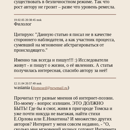
существовать в безличностном режиме. Так что
рост автору не грозит – разве что уровень ремесла.
19.02.05 20:38:45 msk
Филолог
Цитирую: "Данную статью я писал не в качестве
стороннего наблюдателя, а как участник процесса,
сумевший на мгновение абстрагироваться от
происходящего."
Именно так всегда и пишут!!! :) Исследователи
живут - и пишут о жизни, о её явлениях. А статья
получилась интересная, спасибо автору за неё!
12.11.04 20:57:49 msk
wasiania
(
)
domosed@newmail.ru
Прочитал тут разные мнения об интернет-поэзии.
По-моему - вопрос излишен. ЭТО ДОЛЖНО
БЫТЬ! Где бы я смог, живя в пригороде Томска и
уже почти никуда не выезжая, найти стихи
Е.Орлова или Е.Никитина? И множество других
авторов? Интернет у меня совсем недавно, - "О,
сколько мне мгновений чудных готовит Интернета