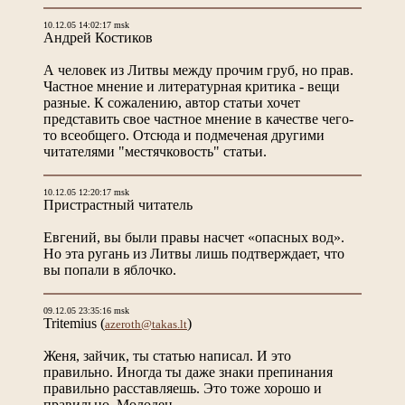
10.12.05 14:02:17 msk
Андрей Костиков
А человек из Литвы между прочим груб, но прав.
Частное мнение и литературная критика - вещи
разные. К сожалению, автор статьи хочет
представить свое частное мнение в качестве чего-
то всеобщего. Отсюда и подмеченая другими
читателями "местячковость" статьи.
10.12.05 12:20:17 msk
Пристрастный читатель
Евгений, вы были правы насчет «опасных вод».
Но эта ругань из Литвы лишь подтверждает, что
вы попали в яблочко.
09.12.05 23:35:16 msk
Tritemius
(
)
azeroth@takas.lt
Женя, зайчик, ты статью написал. И это
правильно. Иногда ты даже знаки препинания
правильно расставляешь. Это тоже хорошо и
правильно. Молодец.