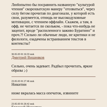
Любопытно бы посравнить названную "культурой
чтения" скорохватскую манеру "отозваться", через
силу бегом прочитав по диагонали, у которой есть
свои, разумеется, отнюдь не высокодуховные
мотивации, с чтением оффлайн. Скажем, а там, в
офф, не читается ли скольком, - пока что-нибудь не
зацепит, вроде "распиленного заживо Буратино" и
проч.?! Сильно ли обычные люди, не критики и не
филологи, озадачены встраиванием текстов в
контексты?
30.05.03 01:16:33 msk
Дмитрий Вишняков
Сильно, очень задевает. Радбыл прочитать, яркие
образы ;-)
23.05.03 01:27:46 msk
Никитин
ниже вкралась масса опечаток, извините
23.05.03 01:26:42 msk