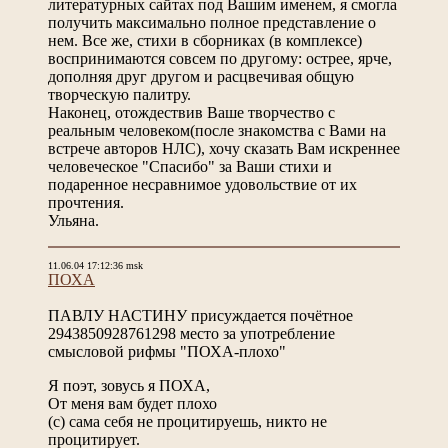
литературных сайтах под Вашим именем, я смогла
получить максимально полное представление о
нем. Все же, стихи в сборниках (в комплексе)
воспринимаются совсем по другому: острее, ярче,
дополняя друг другом и расцвечивая общую
творческую палитру.
Наконец, отождествив Ваше творчество с
реальным человеком(после знакомства с Вами на
встрече авторов НЛС), хочу сказать Вам искреннее
человеческое "Спасибо" за Ваши стихи и
подаренное несравнимое удовольствие от их
прочтения.
Ульяна.
11.06.04 17:12:36 msk
ПОХА
ПАВЛУ НАСТИНУ присуждается почётное
2943850928761298 место за употребление
смысловой рифмы "ПОХА-плохо"
Я поэт, зовусь я ПОХА,
От меня вам будет плохо
(с) сама себя не процитируешь, никто не
процитирует.