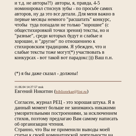
и т.д. не авторы?!) авторы, я, правда, 4-5
номинировал стиснув зубы - по просьбе самих
авторов, ну да это все детали. Для меня важно в
первые месяцы немного "расшатать" конкурс,
чтобы туда попадали не только "хорошие" (с
общестихировкой точки зрения) тексты, но и
"разные", среди которых будут и слабые и
хорошие, и "другие" по отношениею к
стихировским традициям. Я убежден, что и
слабые тексты тоже могут(*) участвовать в
конкурсах - вот такой вот парадокс:))) Ваш п.н.
(*) я бы даже сказал - должны!
11.06.04 14:27:57 msk
Евгений Никитин
(
)
bibliotekar@list.ru
Согласен, журнал РЕЦ - это хорошая штука. Я в
данный момент больше не занимаюсь никакими
умозрительными построениями, за исключением
стихов, поэтому предлагаю Вам самому написать
об организации чтения.
Странно, что Вы не применили выводы моей
статьи к своей номинаторской деятельности на