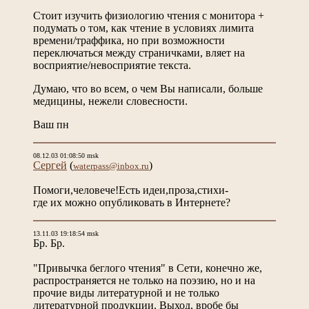
Стоит изучить физиологию чтения с монитора +
подумать о том, как чтение в условиях лимита
времени/траффика, но при возможности
переключаться между страничками, вляет на
восприятие/невосприятие текста.
Думаю, что во всем, о чем Вы написали, больше
медицины, нежели словесности.
Ваш пн
08.12.03 01:08:50 msk
Сергей
(
)
waterpass@inbox.ru
Помоги,человече!Есть идеи,проза,стихи-
где их можно опубликовать в Интернете?
13.11.03 19:18:54 msk
Бр. Бр.
"Привычка беглого чтения" в Сети, конечно же,
распространяется не только на поэзию, но и на
прочие виды литературной и не только
литературной продукции. Выход, вробе бы