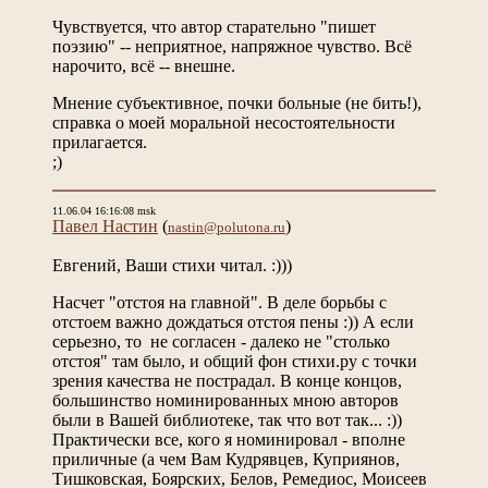
Чувствуется, что автор старательно "пишет
поэзию" -- неприятное, напряжное чувство. Всё
нарочито, всё -- внешне.
Мнение субъективное, почки больные (не бить!),
справка о моей моральной несостоятельности
прилагается.
;)
11.06.04 16:16:08 msk
Павел Настин
(
)
nastin@polutona.ru
Евгений, Ваши стихи читал. :)))
Насчет "отстоя на главной". В деле борьбы с
отстоем важно дождаться отстоя пены :)) А если
серьезно, то не согласен - далеко не "столько
отстоя" там было, и общий фон стихи.ру с точки
зрения качества не пострадал. В конце концов,
большинство номинированных мною авторов
были в Вашей библиотеке, так что вот так... :))
Практически все, кого я номинировал - вполне
приличные (а чем Вам Кудрявцев, Куприянов,
Тишковская, Боярских, Белов, Ремедиос, Моисеев