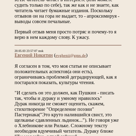
судить только по себе), так же как и не знаете, как
читатель читает бумажные издания. Поскольку
отзывов он на гора не выдает, то - апроксимируя -
выводы совсем печальные.
Первый отзыв меня просто потряс и почему-то я
верю в нем каждому слову. К ужасу.
20.05.03 23:57:07 msk
Евгений Никитин
(
)
evghenii@gmx.de
Я согласен в том, что моя статья не описывает
положительных аспектов(а они есть),
ограничиваясь проблемой деградирующей, как я
постарался показать, культуры чтения.
"И сделать он это должен, как Пушкин - писать
так, чтобы и дураку и умному нравилось"
Дурак никогда не сможет оценить, скажем,
стихотворение "Определение поэзии"
Пастернака("Это круто налившийся свист, это
щелканье сдавленных льдинок..."). Не говоря уже
о Хлебникове или Рильке. Сложному тексту
необходим вдумчивый читатель. Дураку ближе