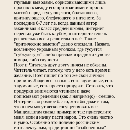
глупыми выводами, обрисовывающими лишь
проспасть между его притязаниями и просто
массой народа тусующегося, болтающего,
критикующего, блефующего в интенете. За
последние 6-7 лет т.е. когда данный автор
заканчивал 8 класс средней школы, интернет
перестал уже быть клубом, в интернете теперь
решительно все и решительно всё. Такие
"критические заметки" давно опоздали. Назвать
вселенную укромным уголком, где тусуется
"субкультура" - либо признак изрядного чувства
юмора, либо глупости.
Поэт и Читатель друг другу ничем не обязаны.
Читатель читает, потому, что у него есть время и
желание. Поэт пишет по той же свой личной
причине. Люди все разные - есть вдумчивые, есть
задумчивые, есть просто придурки. Сетовать, что
придурки занимаются чтением и даже
пописывают рецензии (как я например;) - смешно.
Интернет - огромное благо, хотя бы даже в том,
что в нем могут легко сосуществовать все.
Мандельштам сказал примерно так: пристрелите
меня, если я начну пасти народ. Это очень честно
и умно. Особенно это полезно российским
интеллектуалам, традиционно "озабоченным"