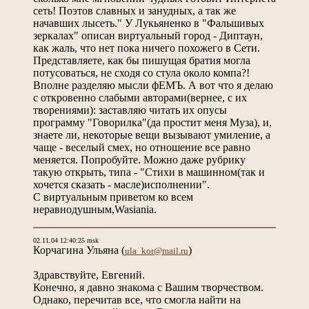
сеть! Поэтов славных и занудных, а так же
начавших лысеть." У Лукьяненко в "Фальшивых
зеркалах" описан виртуальный город - Диптаун,
как жаль, что нет пока ничего похожего в Сети.
Представляете, как бы пишущая братия могла
потусоваться, не сходя со стула около компа?!
Вполне разделяю мысли фЕМЪ. А вот что я делаю
с откровенно слабыми авторами(вернее, с их
творениями): заставляю читать их опусы
программу "Говорилка"(да простит меня Муза), и,
знаете ли, некоторые вещи вызывают умиление, а
чаще - веселый смех, но отношение все равно
меняется. Попробуйте. Можно даже рубрику
такую открыть, типа - "Стихи в машинном(так и
хочется сказать - масле)исполнении".
С виртуальным приветом ко всем
неравнодушным,Wasiania.
02.11.04 12:40:25 msk
Корчагина Ульяна
(
)
ula_kor@mail.ru
Здравствуйте, Евгений.
Конечно, я давно знакома с Вашим творчеством.
Однако, перечитав все, что смогла найти на