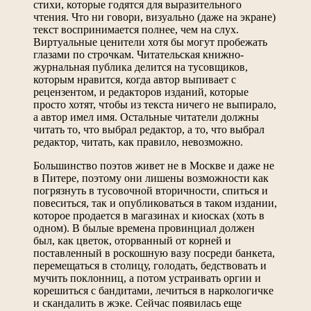
стихи, которые годятся для выразительного
чтения. Что ни говори, визуально (даже на экране)
текст воспринимается полнее, чем на слух.
Виртуальные ценители хотя бы могут пробежать
глазами по строчкам. Читательская книжно-
журнальная публика делится на тусовщиков,
которым нравится, когда автор выпивает с
рецензентом, и редакторов изданий, которые
просто хотят, чтобы из текста ничего не выпирало,
а автор имел имя. Остальные читатели должны
читать то, что выбрал редактор, а то, что выбрал
редактор, читать, как правило, невозможно.
Большинство поэтов живет не в Москве и даже не
в Питере, поэтому они лишены возможности как
погрязнуть в тусовочной вторичности, спиться и
повеситься, так и опубликоваться в таком издании,
которое продается в магазинах и киосках (хоть в
одном). В былые времена провинциал должен
был, как цветок, оторванный от корней и
поставленный в роскошную вазу посреди банкета,
перемещаться в столицу, голодать, бедствовать и
мучить поклонниц, а потом устраивать оргии и
корешиться с бандитами, лечиться в наркологичке
и скандалить в жэке. Сейчас появилась еще