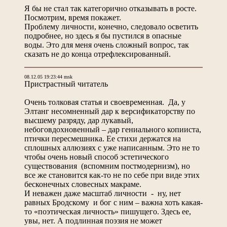
Я бы не стал так категорично отказывать в росте.
Посмотрим, время покажет.
Проблему личности, конечно, следовало осветить
подробнее, но здесь я бы пустился в опасные
воды. Это для меня очень сложный вопрос, так
сказать не до конца отрефлексированный.
08.12.05 19:23:44 msk
Пристрастный читатель
Очень толковая статья и своевременная. Да, у
Элтанг несомненный дар к версификаторству по
высшему разряду, дар лукавый,
небоговдохновенный – дар гениального копииста,
птички пересмешника. Ее стихи держатся на
сплошных аллюзиях с уже написанным. Это не то
чтобы очень новый способ эстетического
существования (вспомним постмодернизм), но
все же становится как-то не по себе при виде этих
бесконечных словесных макраме.
И неважен даже масштаб личности - ну, нет
равных Бродскому и бог с ним – важна хоть какая-
то «поэтическая личность» пишущего. Здесь ее,
увы, нет. А подлинная поэзия не может