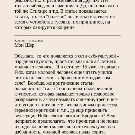
реальности... Я расписываюсь за других? Нет,
только наблюдаю и сравниваю. Да, по отзывам на
той же Стихире и т.д. В статье показывается
кстати, что эта "болезнь" логически вытекает из
самого устройства тусовки, их принципов, на
которых базируется общение.
22.05.03 15:17:35 msk
Мон Шер
Обзывать, то что появляется в сети субкультурой -
изрядная глупость, простительная для 22-летнего
молодого человека. Я в сети лет 15 уже, со времен
Fido, когда молодой человек еще читать учился
читать по слогам в "заброшенном молдавском
селе". Вообще, же критические статьи
большинства "салаг" наполнены такой зеленой
глупостью, которая вызывает только нездоровое
раздражение. Зачем называть общение, треп и все
что угодно в интернете литературным процессом,
серьезной критикой и т.п., да еще приводить
ведесущие Нобелевские лекции Бродского? Ведь
неприятно предполагать, что прочитав и не поняв
их, однако почвствовав свою интеллектуальную
избранность, молодой человек начал сорить