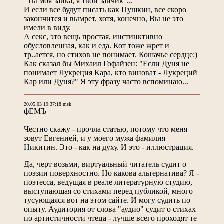
"Ты моя зайка, я твой зайчик"...
И если все будут писать как Пушкин, все скоро
закончится и вымрет, хотя, конечно, Вы не это
имели в виду.
А секс, это вещь простая, инстинктивно
обусловленная, как и еда. Кот тоже жрет и
тр..ается, но стихов не понимает. Кошачье сердце:)
Как сказал бы Михаил Гофайзен: "Если Дуня не
понимает Лукреция Кара, кто виноват - Лукреций
Кар или Дуня?" Я эту фразу часто вспоминаю...
20.05.03 19:37:18 msk
фЕМЪ
Честно скажу - прочла статью, потому что меня
зовут Евгенией, и у моего мужа фамилия
Никитин. Это - как на духу. И это - иллюстрация.
Да, черт возьми, виртуальный читатель судит о
поэзии поверхностно. Но какова альтернатива? Я -
поэтесса, ведущая в реале литературную студию,
выступающая со стихами перед публикой, много
тусующаяся вот на этом сайте. И могу судить по
опыту. Аудитория от слова "аудио" судит о стихах
по артистичности чтеца - лучше всего проходят те