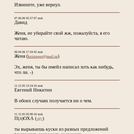
Извините, уже вернул.
07.06.06 05:57:07 msk
Давид
Женя, не убирайте свой жж, пожалуйста, я его
читаю.
06.04.06 17:34:42 msk
Женя
(
)
keisinger@mail.ru
Эх, женя, ты бы имейл написал хоть как нибудь,
что ли. -)
11.12.05 13:24:16 msk
Евгений Никитин
В обоих случаях получается ни о чем.
11.12.05 05:06:16 msk
П(л)ОХА
(
)
-@-
ты вырываешь куски из разных предложений