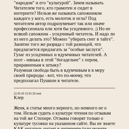
"народом" и его "культурой". Зачем называть
Читателем того, кто грамотен и сидит в
интернете? Нельзя же называть сапожником
каждого у кого, есть молоток и игла? Под
читателем автор подразумевает так или иначе
профессионала или хотя бы усидчивого. ;) Но не
всякий сапожник - усидчивый читатель. И надо ли
из него делать это? Можно "убирать снег в тайге".
Занятие того же разряда с той разницей, что
предлагается предлагать за "особые заслуги".
Гулаг из усидчивых и вдумчивых читателей. А
поэт - нянька в этой "богадельне" с пером,
приравненым к штыку?
Разумная свобода быть в вдумчивым в в меру
своей природы - вот, что по-моему, что
предполагал Пушкин в читателе.
22.05.03 12:01:20 msk
Клер
Женя, в статье много верного, но немного не о
том. Нельзя судить о культуре чтения по отзывам
на той же Стихире. Отзывы говорят только о
культуре тусовки на указанном сайте. Вы не знаете
КАК читатель читает в интернете (или можете