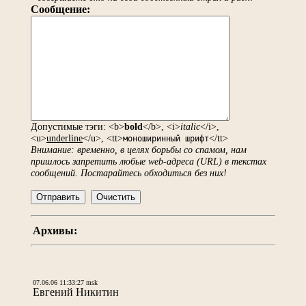
Сообщение:
Допустимые тэги: <b>
bold
</b>, <i>
italic
</i>,
<u>
underline
</u>, <tt>
</tt>
моноширинный шрифт
Внимание: временно, в целях борьбы со спамом, нам
пришлось запретить любые web-адреса (URL) в текстах
сообщений. Постарайтесь обходиться без них!
Архивы:
07.06.06 11:33:27 msk
Евгений Никитин