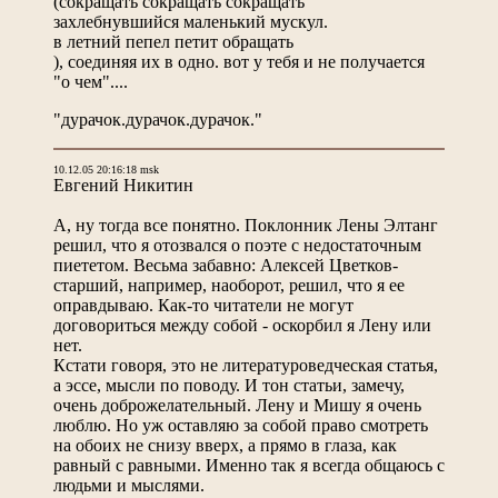
(сокращать сокращать сокращать
захлебнувшийся маленький мускул.
в летний пепел петит обращать
), соединяя их в одно. вот у тебя и не получается
"о чем"....
"дурачок.дурачок.дурачок."
10.12.05 20:16:18 msk
Евгений Никитин
А, ну тогда все понятно. Поклонник Лены Элтанг
решил, что я отозвался о поэте с недостаточным
пиететом. Весьма забавно: Алексей Цветков-
старший, например, наоборот, решил, что я ее
оправдываю. Как-то читатели не могут
договориться между собой - оскорбил я Лену или
нет.
Кстати говоря, это не литературоведческая статья,
а эссе, мысли по поводу. И тон статьи, замечу,
очень доброжелательный. Лену и Мишу я очень
люблю. Но уж оставляю за собой право смотреть
на обоих не снизу вверх, а прямо в глаза, как
равный с равными. Именно так я всегда общаюсь с
людьми и мыслями.