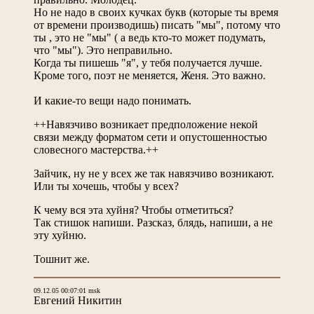
Но не надо в своих кучках букв (которые ты время
от времени производишь) писать "мы", потому что
ты , это не "мы" ( а ведь кто-то может подумать,
что "мы"). Это неправильно.
Когда ты пишешь "я", у тебя получается лучше.
Кроме того, поэт не меняется, Женя. Это важно.
И какие-то вещи надо понимать.
++Навязчиво возникает предположение некой
связи между форматом сети и опустошенностью
словесного мастерства.++
Зайчик, ну не у всех же так навязчиво возникают.
Или ты хочешь, чтобы у всех?
К чему вся эта хуйня? Чтобы отметиться?
Так стишок напиши. Разсказ, блядь, напиши, а не
эту хуйню.
Тошнит же.
09.12.05 00:07:01 msk
Евгений Никитин