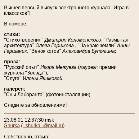
Вышел первый выпуск электронного журнала "Игра в
классиков"!
В номере:
стихи:
"Стихотворения"
Дмитрия Коломенского
, "Размытая
архитектура"
Олега Горшкова
, "На краю земли"
Анны
Гершаник
, "Венок котов"
Александра Бутягина
;
проза:
"Русский опыт"
Игоря Межуева
(лауреат премии
журнала "Звезда"),
"Слуга"
Илоны Якимовой
;
галерея:
"Сны Лаборанта" (фотоинсталляции).
Следите за обновлениями!
23.08.01 12:37:30 msk
Shurka
(
_shurka_@mail.ru
)
Собственно, отзыв: