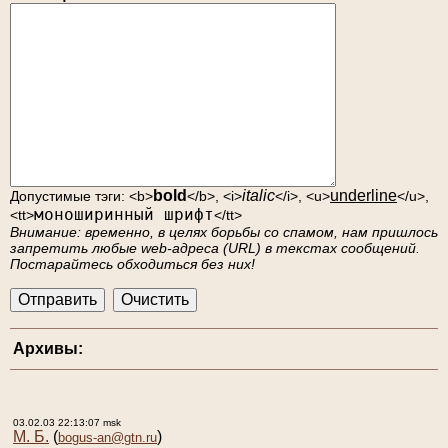
bold
italic
underline
Допустимые тэги: <b>
</b>, <i>
</i>, <u>
</u>,
моноширинный шрифт
<tt>
</tt>
Внимание: временно, в целях борьбы со спамом, нам пришлось
запретить любые web-адреса (URL) в текстах сообщений.
Постарайтесь обходиться без них!
Архивы:
03.02.03 22:13:07 msk
М. Б.
(
)
bogus-an@gtn.ru