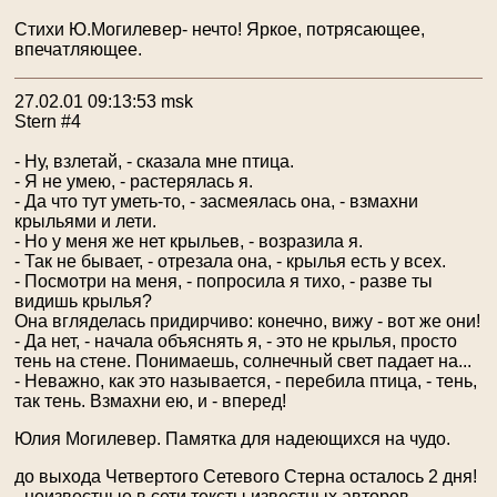
Стихи Ю.Могилевер- нечто! Яркое, потрясающее,
впечатляющее.
27.02.01 09:13:53 msk
Stern #4
- Ну, взлетай, - сказала мне птица.
- Я не умею, - растерялась я.
- Да что тут уметь-то, - засмеялась она, - взмахни
крыльями и лети.
- Но у меня же нет крыльев, - возразила я.
- Так не бывает, - отрезала она, - крылья есть у всех.
- Посмотри на меня, - попросила я тихо, - разве ты
видишь крылья?
Она вгляделась придирчиво: конечно, вижу - вот же они!
- Да нет, - начала объяснять я, - это не крылья, просто
тень на стене. Понимаешь, солнечный свет падает на...
- Неважно, как это называется, - перебила птица, - тень,
так тень. Взмахни ею, и - вперед!
Юлия Могилевер. Памятка для надеющихся на чудо.
до выхода Четвертого Сетевого Стерна осталось 2 дня!
- неизвестные в сети тексты известных авторов