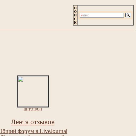
П
О
И
С
К
ЦИТОТРОН
Лента отзывов
Общий форум в LiveJournal