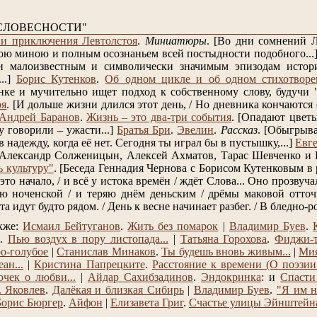
СЛОВЕСНОСТИ"
и приключения Левтолстоя
.
Миниатюры
.
[Во дни сомнений Л
ою миною и полным осознаньем всей постыдности подобного...
н малоизвестным и символически значимым эпизодам истори
..]
Борис Кутенков
.
Об одном цикле и об одном стихотворе
нке и мучительно ищет подход к собственному слову, будучи "п
ря
.
[И дольше жизни длился этот день, / Но дневника кончаются с
Андрей Баранов
.
Жизнь – это два-три события
.
[Опадают цветы
у говорили – ужасти...]
Братья Бри
.
Эвелин
.
Рассказ
.
[Обыгрывай
 надежду, когда её нет. Сегодня ты играл бы в пустышку,...]
Евг
 Александр Солженицын, Алексей Ахматов, Тарас Шевченко и 
ь культуру"
.
[Беседа Геннадия Чернова с Борисом Кутенковым в 
это начало, / и всё у истока времён / ждёт Слова... Оно прозвучал
ю ноченской / и теряю днём деньским / дрёмы маковой отточия
та идут будто рядом. / День к весне начинает разбег. / В бледно-р
акже:
Исмаил Бейтуганов
.
Жить без помарок
|
Владимир Буев
.
.
Пью воздух в пору листопада...
|
Татьяна Горохова
.
Фиджи-
о-голубое
|
Станислав Минаков
.
Ты будешь вновь живым...
|
Мия
ан...
|
Кристина Папрецките
.
Расстояние к времени (О поэзии
чек о любви...
|
Айдар Сахибзадинов
.
Эндокринка
: и
Спасти
. Яковлев
.
Далёкая и близкая Сибирь
|
Владимир Буев
.
"Я им н
Борис Бюргер
.
Айфон
|
Елизавета Григ
.
Счастье улицы Эйнштейн