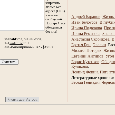
запретить
любые web-
адреса (URL)
в текстах
Андрей Баранов
.
Жизнь 
сообщений.
Иван Белоусов
.
В глуби
Постарайтесь
обходиться
Ирина Подюкова
.
Про ж
без них!
Ирина Ремизова
.
Знаю –
<b>
bold
</b>, <i>
italic
</i>,
Анастасия Скорикова
.
В
<u>
underline
</u>
Братья Бри
.
Эвелин
.
Рас
<tt>
моноширинный шрифт
</tt>
Михаил Поторак
.
Жизнь
Евгений Антипов
.
Угол
Борис Кутенков
.
Об одн
Куликова
.
Леонид Фокин
.
Пять эт
Литературные хроники:
Беседа Геннадия Чернов