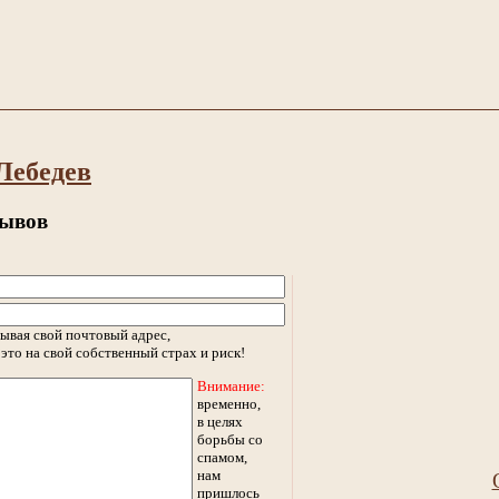
Лебедев
зывов
ывая свой почтовый адрес,
это на свой собственный страх и риск!
Внимание:
временно,
в целях
борьбы со
спамом,
нам
пришлось