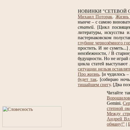
НОВИНКИ "СЕТЕВОЙ 
Михаил Поторак
.
Жизнь 
нынче – с самою виноват
статей
.
[Цикл посвяще
литературы, искусства и.
пастернаковском полуста
глубине чернозёмного го
простить. И не суметь...]
неизбежности, / В старин
будущности. Но не играй в
цикла статей выступают
ситуации нельзя оставлят
Про жизнь
.
[и чудилось – 
будет так
.
[собираю ночь
тишайшем снегу
.
[Два поэ
Читайте т
Ворошилов
Gemini.
Сер
степной оке
Между стро
Андрей Вл
обману!"
|