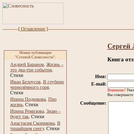
[ Оглавление ]
Сергей 
Новые публикации
"Сетевой Словесности":
Книга от
Андрей Баранов
.
Жизнь –
это два-три события
.
Стихи
Имя:
Иван Белоусов
.
В глубине
E-mail:
чернозёмного горя
.
Внимание!
Указ
Стихи
Вы совершаете 
Ирина Подюкова
.
Про
Сообщение:
жизнь
.
Стихи
Ирина Ремизова
.
Знаю –
будет так
.
Стихи
Анастасия Скорикова
.
В
тишайшем снегу
.
Стихи