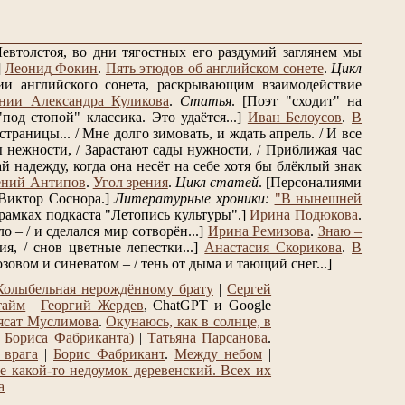
евтолстоя, во дни тягостных его раздумий заглянем мы
]
Леонид Фокин
.
Пять этюдов об английском сонете
.
Цикл
и английского сонета, раскрывающим взаимодействие
нии Александра Куликова
.
Статья
.
[Поэт "сходит" на
од стопой" классика. Это удаётся...]
Иван Белоусов
.
В
траницы... / Мне долго зимовать, и ждать апрель. / И все
 нежности, / Зарастают сады нужности, / Приближая час
 надежду, когда она несёт на себе хотя бы блёклый знак
ений Антипов
.
Угол зрения
.
Цикл статей
.
[Персоналиями
Виктор Соснора.]
Литературные хроники:
"В нынешней
рамках подкаста "Летопись культуры".]
Ирина Подюкова
.
о – / и сделался мир сотворён...]
Ирина Ремизова
.
Знаю –
, / снов цветные лепестки...]
Анастасия Скорикова
.
В
озовом и синеватом – / тень от дыма и тающий снег...]
Колыбельная нерождённому брату
|
Сергей
тайм
|
Георгий Жердев
, ChatGPT и Google
сат Муслимова
.
Окунаюсь, как в солнце, в
 Бориса Фабриканта)
|
Татьяна Парсанова
.
 врага
|
Борис Фабрикант
.
Между небом
|
е какой-то недоумок деревенский. Всех их
а