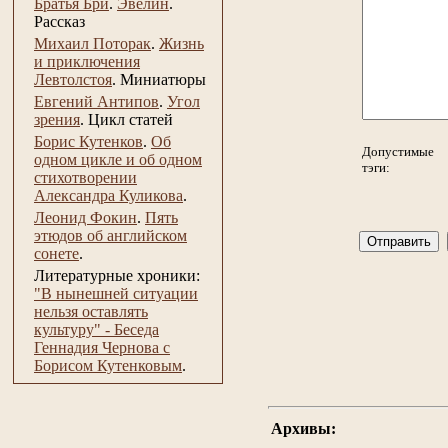
Братья Бри
.
Эвелин
.
Рассказ
Михаил Поторак
.
Жизнь
и приключения
Левтолстоя
.
Миниатюры
Евгений Антипов
.
Угол
зрения
.
Цикл статей
Борис Кутенков
.
Об
Допустимые
одном цикле и об одном
тэги:
стихотворении
Александра Куликова
.
Леонид Фокин
.
Пять
этюдов об английском
сонете
.
Литературные хроники:
"В нынешней ситуации
нельзя оставлять
культуру" - Беседа
Геннадия Чернова с
Борисом Кутенковым
.
Архивы: