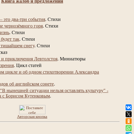
Книга жалоб и предложений
– это два-три события
.
Стихи
не чернозёмного горя
.
Стихи
изнь
.
Стихи
 будет так
.
Стихи
 тишайшем снегу
.
Стихи
сказ
 и приключения Левтолстоя
.
Миниатюры
 зрения
.
Цикл статей
ом цикле и об одном стихотворении Александра
юдов об английском сонете
.
"В нынешней ситуации нельзя оставлять культуру" -
а с Борисом Кутенковым
.
Авторская кнопка