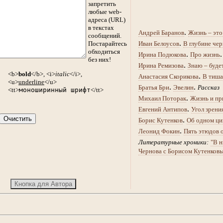
запретить
любые web-
адреса (URL)
в текстах
.
Андрей Баранов
Жизнь – это
сообщений.
.
Постарайтесь
Иван Белоусов
В глубине чер
обходиться
.
Ирина Подюкова
Про жизнь
без них!
.
Ирина Ремизова
Знаю – буде
<b>
bold
</b>, <i>
italic
</i>,
.
Анастасия Скорикова
В тиша
<u>
underline
</u>
.
.
Братья Бри
Эвелин
Рассказ
<tt>
моноширинный шрифт
</tt>
.
Михаил Поторак
Жизнь и пр
.
Евгений Антипов
Угол зрени
.
Борис Кутенков
Об одном ци
.
Леонид Фокин
Пять этюдов 
Литературные хроники:
"В н
Чернова с Борисом Кутенков