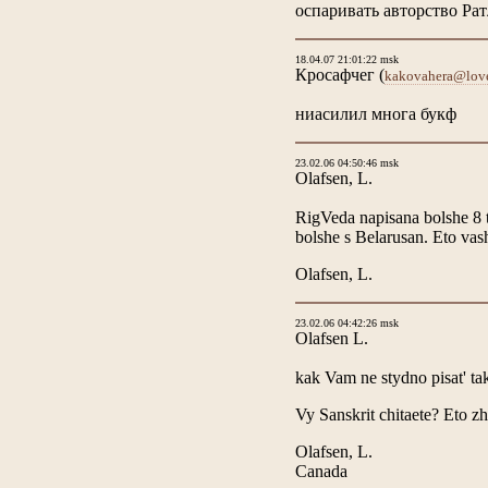
оспаривать авторство Ратле
18.04.07 21:01:22 msk
Кросафчег
(
kakovahera@love
ниасилил многа букф
23.02.06 04:50:46 msk
Olafsen, L.
RigVeda napisana bolshe 8 t
bolshe s Belarusan. Eto vash
Olafsen, L.
23.02.06 04:42:26 msk
Olafsen L.
kak Vam ne stydno pisat' ta
Vy Sanskrit chitaete? Eto z
Olafsen, L.
Canada