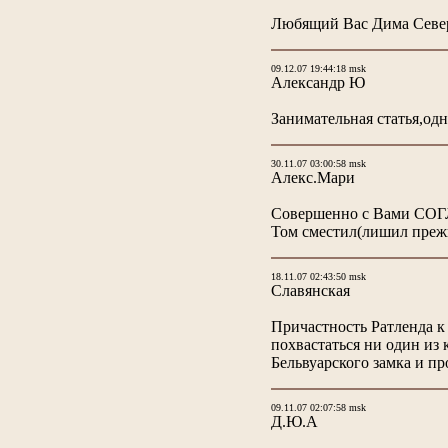
Любящий Вас Дима Сев
09.12.07 19:44:18 msk
Александр Ю
Занимательная статья,одн
30.11.07 03:00:58 msk
Алекс.Мари
Cовершенно с Вами СОГЛА
Том сместил(лишил прежн
18.11.07 02:43:50 msk
Славянская
Причастность Ратленда 
похвастаться ни один из
Бельвуарского замка и про
09.11.07 02:07:58 msk
Д.Ю.А