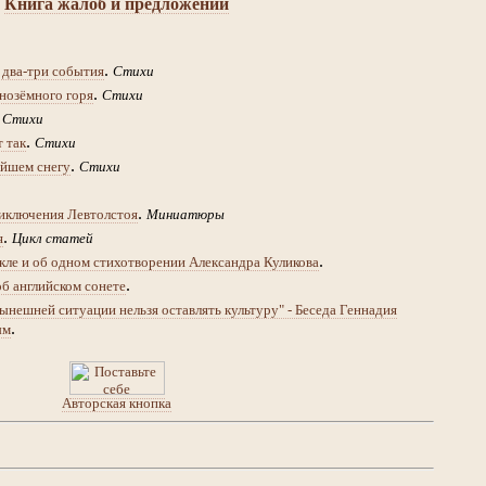
Книга жалоб и предложений
.
 два-три события
Стихи
.
нозёмного горя
Стихи
.
Стихи
.
т так
Стихи
.
йшем снегу
Стихи
.
иключения Левтолстоя
Миниатюры
.
я
Цикл статей
.
кле и об одном стихотворении Александра Куликова
.
об английском сонете
ынешней ситуации нельзя оставлять культуру" - Беседа Геннадия
.
ым
Авторская кнопка