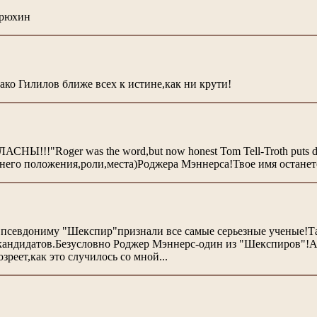
ерюхин
ако Гилилов ближе всех к истине,как ни крути!
СНЫ!!!"Roger was the word,but now honest Tom Tell-Troth puts
его положения,роли,места)Роджера Мэннерса!Твое имя останетс
к псевдониму "Шекспир"признали все самые серьезные ученые!
 кандидатов.Безусловно Роджер Мэннерс-один из "Шекспиров"!А 
зреет,как это случилось со мной...