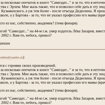
за несколько опечаток в книге "Самиздат..." и за то, что я нето
ства с Эрлем. Мне жаль также, что я позволил себе дать в эту 
 Кузьминского, а уж тем более - после отъезда Дедюлина. Я прош
оле, а у Бартова - за то, что не указал профессию его мамы (врач
кто из нас, собственно, академик? (тема фонаря).
игой "Самиздат..." на 44-м г.ж. умер издатель Лёва Захаров, вме
 2002 г. Вам-то, небось, прикол?
ерюхин
)
eruhin@yandex.ru
тся с героями своих произведений.
за несколько опечаток в книге "Самиздат..." и за то, что я нето
ства с Эрлем. Мне жаль также, что я позволил себе дать в эту 
 Кузьминского, а уж тем более - после отъезда Дедюлина. Я прош
оле, а у Бартова - за то, что не указал профессию его мамы (врач
кто из нас, собственно, академик? (тема фонаря).
игой "Самиздат..." на 44-м г.ж. умер издатель Лёва Захаров, вме
 2002 г. Вам-то, небось, прикол?