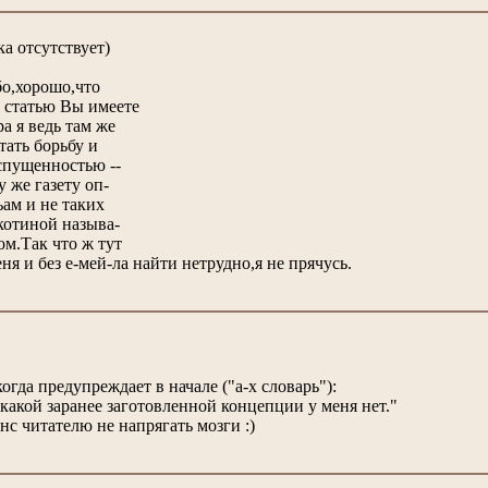
ка отсутствует)
бо,хорошо,что
 статью Вы имеете
а я ведь там же
тать борьбу и
спущенностью --
у же газету оп-
ьам и не таких
котиной называ-
ом.Так что ж тут
ня и без е-мей-ла найти нетрудно,я не прячусь.
огда предупреждает в начале ("а-х словарь"):
какой заранее заготовленной концепции у меня нет."
нс читателю не напрягать мозги :)