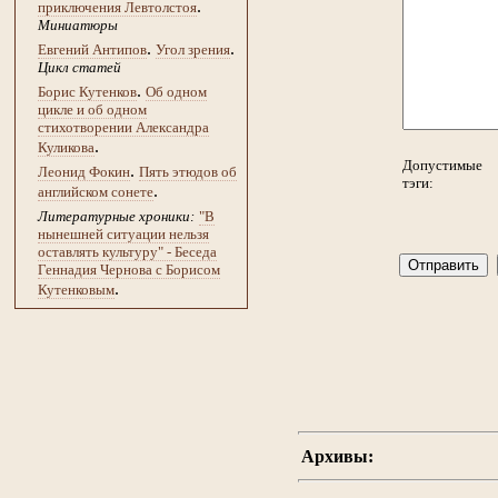
.
приключения Левтолстоя
Миниатюры
.
.
Евгений Антипов
Угол зрения
Цикл статей
.
Борис Кутенков
Об одном
цикле и об одном
стихотворении Александра
.
Куликова
Допустимые
.
Леонид Фокин
Пять этюдов об
тэги:
.
английском сонете
Литературные хроники:
"В
нынешней ситуации нельзя
оставлять культуру" - Беседа
Геннадия Чернова с Борисом
.
Кутенковым
Архивы: