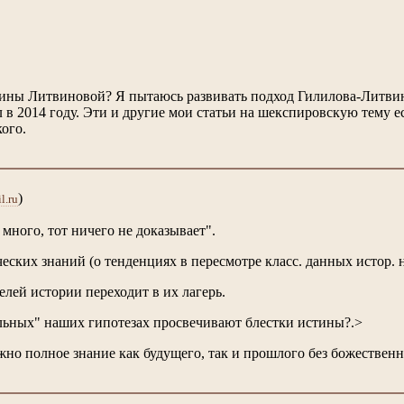
ины Литвиновой? Я пытаюсь развивать подход Гилилова-Литвин
л в 2014 году. Эти и другие мои статьи на шекспировскую тему е
кого.
)
l.ru
много, тот ничего не доказывает".
ских знаний (о тенденциях в пересмотре класс. данных истор. н
лей истории переходит в их лагерь.
льных" наших гипотезах просвечивают блестки истины?.>
жно полное знание как будущего, так и прошлого без божественн