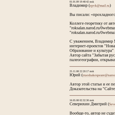
01.01.09 19:48:42 msk
Владимир
(
)
epvk@mail.ru
Вы писали: «прохладного 
Коллеге-теоретику от ав
"roksalan.narod.ru/0webmas
"roksalan.narod.ru/0webm
С уважением, Владимир М
интернет-проектов "Нова
Образование и культура"
Автор сайта "Забытая рус
палеогеографии, открыва
25.11.08 22:20:17 msk
Юрий
(
trueshakespeare@narod
Автор этой статьи и ее п
Доказательства на "Сайт
16.05.08 02:32:30 msk
Северюхин Дмитрий
(
Sev
Вообще-то, автор не суди