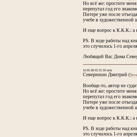
Но всё же: простите меня 
перепутал год его знаком
Питере уже после отъезда
учебе в художественной шк
И еще вопрос к К.К.К.: а 
PS. В ходе работы над кн
это случилось 1-го апреля
Любящий Вас Дима Сев
16.05.08 02:31:50 msk
Северюхин Дмитрий
(
Sev
Вообще-то, автор не суди
Но всё же: простите меня 
перепутал год его знаком
Питере уже после отъезда
учебе в художественной шк
И еще вопрос к К.К.К.: а 
PS. В ходе работы над кн
это случилось 1-го апреля