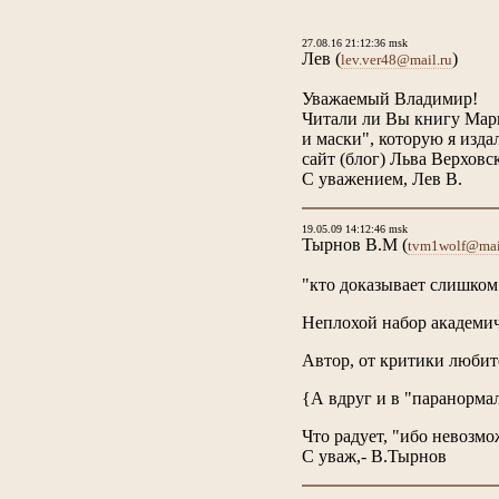
27.08.16 21:12:36 msk
Лев
(
)
lev.ver48@mail.ru
Уважаемый Владимир!
Читали ли Вы книгу Мар
и маски", которую я изда
сайт (блог) Льва Верховс
С уважением, Лев В.
19.05.09 14:12:46 msk
Тырнов В.М
(
tvm1wolf@mai
"кто доказывает слишком 
Неплохой набор академиче
Автор, от критики любите
{А вдруг и в "паранорма
Что радует, "ибо невозмо
С уваж,- В.Тырнов