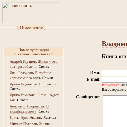
[ Оглавление ]
Владим
Новые публикации
"Сетевой Словесности":
Книга от
.
Андрей Баранов
Жизнь – это
.
два-три события
Стихи
.
Имя:
Иван Белоусов
В глубине
.
чернозёмного горя
Стихи
E-mail:
.
.
Ирина Подюкова
Про жизнь
Внимание!
Указ
Стихи
Вы совершаете 
.
Ирина Ремизова
Знаю – будет
Сообщение:
.
так
Стихи
.
Анастасия Скорикова
В
.
тишайшем снегу
Стихи
.
.
Братья Бри
Эвелин
Рассказ
.
Михаил Поторак
Жизнь и