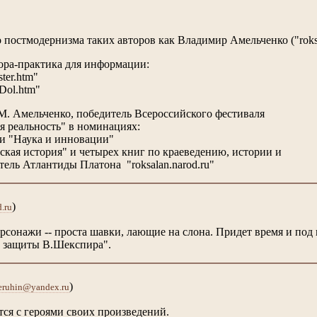
постмодернизма таких авторов как Владимир Амельченко ("roksa
тора-практика для информации:
ter.htm"
aDol.htm"
. Амельченко, победитель Всероссийского фестиваля
я реальность" в номинациях:
 и "Наука и инновации"
ская история" и четырех книг по краеведению, истории и
тель Атлантиды Платона "roksalan.narod.ru"
)
.ru
ерсонажи -- проста шавки, лающие на слона. Придет время и под п
е защиты В.Шекспира".
)
eruhin@yandex.ru
тся с героями своих произведений.