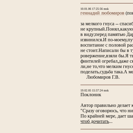
10.01.06 17:25:56 msk
геннадий любомиров
(по
за мелкого гнуса -- спаси
не крупный.Понял,какую
в виду;перед памятью Дар
извинился.И по-моему,пу
воспитание с половой ра
не стоит.Написали бы в т
ровержение,взяли бы.Я т
финтилей огребал,даже с
ли,не то,что мелким гнус
поделать,судьба така.А ме
Любомиров Г.В.
19.02.05 15:57:24 msk
Поклоник
Автор правильно делает к
"Сразу оговорюсь, что ни
По крайней мере, дает ша
чтоб дочитать
...