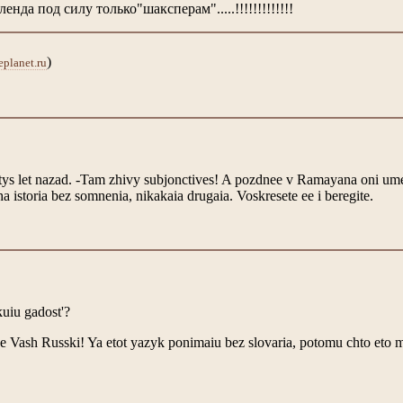
нда под силу только"шаксперам".....!!!!!!!!!!!!!
)
planet.ru
ys let nazad. -Tam zhivy subjonctives! A pozdnee v Ramayana oni umer
a istoria bez somnenia, nikakaia drugaia. Voskresete ee i beregite.
kuiu gadost'?
he Vash Russki! Ya etot yazyk ponimaiu bez slovaria, potomu chto eto 