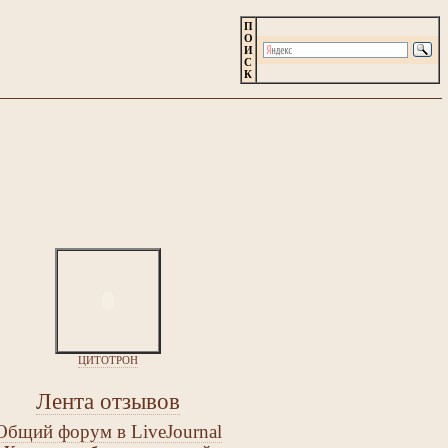
П
О
И
С
К
ЦИТОТРОН
Лента отзывов
Общий форум в LiveJournal