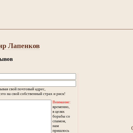
ир Лапенков
зывов
ывая свой почтовый адрес,
это на свой собственный страх и риск!
Внимание:
временно,
в целях
борьбы со
спамом,
нам
пришлось