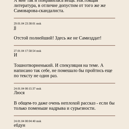
А мне так и понравилась вещь. Настоящая
литература, в отличие допустим от того же же
Самоварова-скандалиста.
29.01.04 23:38:01 msk
jj
Отстой полнейший! Здесь же не Самизддат!
27.01.04 17:58:54 msk
И
Тошнотворненький. И спекуляция на теме. А
написано так себе, не помешало бы пройтись еще
по тексту не один раз.
24.01.04 00:15:37 msk
Люся
В общем-то даже очень неплохой рассказ - если бы
только поменьше надрыва и сурьезности.
24.01.04 00:04:40 msk
ебдун