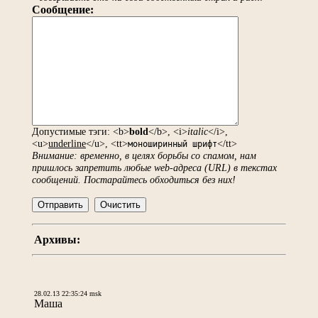
Сообщение:
Допустимые тэги: <b>
bold
</b>, <i>
italic
</i>,
<u>
underline
</u>, <tt>
</tt>
моноширинный шрифт
Внимание: временно, в целях борьбы со спамом, нам
пришлось запретить любые web-адреса (URL) в текстах
сообщений. Постарайтесь обходиться без них!
Архивы:
28.02.13 22:35:24 msk
Маша