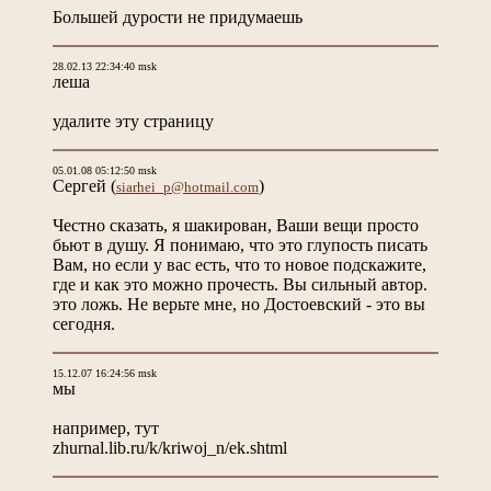
Большей дурости не придумаешь
28.02.13 22:34:40 msk
леша
удалите эту страницу
05.01.08 05:12:50 msk
Сергей
(
)
siarhei_p@hotmail.com
Честно сказать, я шакирован, Ваши вещи просто
бьют в душу. Я понимаю, что это глупость писать
Вам, но если у вас есть, что то новое подскажите,
где и как это можно прочесть. Вы сильный автор.
это ложь. Не верьте мне, но Достоевский - это вы
сегодня.
15.12.07 16:24:56 msk
мы
например, тут
zhurnal.lib.ru/k/kriwoj_n/ek.shtml