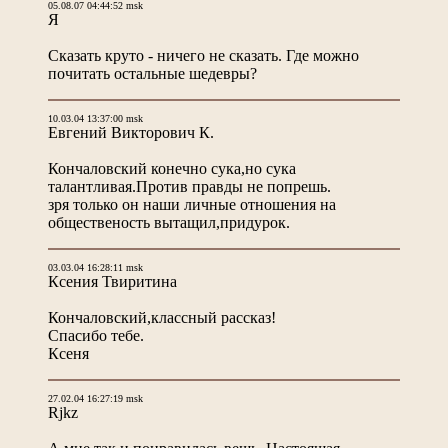
05.08.07 04:44:52 msk
Я
Сказать круто - ничего не сказать. Где можно
почитать остальные шедевры?
10.03.04 13:37:00 msk
Евгений Викторович К.
Кончаловский конечно сука,но сука
талантливая.Против правды не попрешь.
зря только он наши личные отношения на
общественость вытащил,придурок.
03.03.04 16:28:11 msk
Ксения Твиритина
Кончаловский,классный рассказ!
Спасибо тебе.
Ксеня
27.02.04 16:27:19 msk
Rjkz