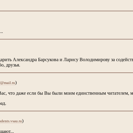
..
арить Александра Барсукова и Ларису Володимирову за содейств
о, друзья.
)
f@mail.ru
Вас, что даже если бы Вы были моим единственным читателем, м
ад.
)
dents.vsau.ru
щают...