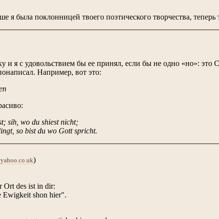
е я была поклонницей твоего поэтического творчества, теперь т
у и я с удовольствием бы ее принял, если бы не одно «но»: это
понаписал. Например, вот это:
en
расиво:
; sih, wo du shiest nicht;
ingt, so bist du wo Gott spricht.
)
yahoo.co.uk
 Ort des ist in dir:
ie Ewigkeit shon hier".