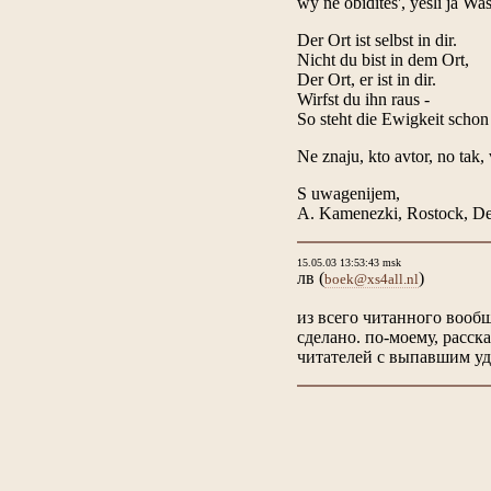
wy ne obidites', yesli ja 
Der Ort ist selbst in dir.
Nicht du bist in dem Ort,
Der Ort, er ist in dir.
Wirfst du ihn raus -
So steht die Ewigkeit schon 
Ne znaju, kto avtor, no tak,
S uwagenijem,
A. Kamenezki, Rostock, De
15.05.03 13:53:43 msk
лв
(
)
boek@xs4all.nl
из всего читанного вообщ
сделано. по-моему, расск
читателей с выпавшим у