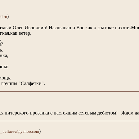
)
l.ru
емый Олег Иванович! Наслышан о Вас как о знатоке поэзии.Мно
гкая,как ветер,
,
?
.
ка,
нко
мощь.
т группы "Салфетки".
ся питерского прозаика с настоящим сетевым дебютом! Ждем д
)
o_beliaeva@yahoo.com