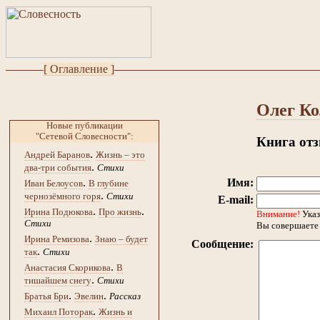
[ Оглавление ]
Олег К
Новые публикации
"Сетевой Словесности":
Книга от
.
Андрей Баранов
Жизнь – это
.
два-три события
Стихи
.
Имя:
Иван Белоусов
В глубине
.
чернозёмного горя
Стихи
E-mail:
.
.
Ирина Подюкова
Про жизнь
Внимание!
Указ
Стихи
Вы совершаете 
.
Ирина Ремизова
Знаю – будет
Сообщение:
.
так
Стихи
.
Анастасия Скорикова
В
.
тишайшем снегу
Стихи
.
.
Братья Бри
Эвелин
Рассказ
.
Михаил Поторак
Жизнь и