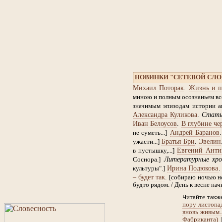
НОВИНКИ "СЕТЕВОЙ СЛ
Михаил Поторак
.
Жизнь и п
миною и полным осознаньем все
значимым эпизодам истории ан
Александра Куликова
.
Стат
Иван Белоусов
.
В глубине че
Андрей Баранов
не суметь...]
Братья Бри
.
Эвелин
ужасти...]
Евгений Анти
в пустышку,...]
Литературные хро
Соснора.]
Ирина Подюкова
культуры".]
– будет так
.
[собираю ночью но
будто рядом. / День к весне нач
Читайте такж
пору листопад
вновь живым..
Фабриканта)