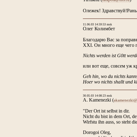
Олежек! Здравствуй!Раньш
11.06.03 14:59:53 msk
Олег Колимбет
Благодарю Вас за поправк
XXI. Он много еще чего 
Nichts werden ist G0tt werd
или вот еще, совсем уж к
Geh hin, wo du nichts kannst
Hoer wo nichts shallt und kl
30.05.03 14:08:23 msk
A. Kamenezki
(
akamenezki@
"Der Ort ist selbst in dir.
Nicht du bist in dem Ort, der
Wirfstu ihn auss, so steht d
Dorogoi Oleg,