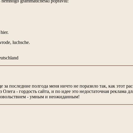
Was nemnogo grammaticheski popravlu:
hier.
 vrode, luchsche.
utschland
е за последние полгода меня ничто не поразило так, как этот рас
аз Олега - гордость сайта, и по идее это недостаточная реклама 
довольствием - умным и неожиданным!