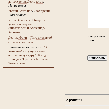
.
приключения Левтолстоя
Миниатюры
.
.
Евгений Антипов
Угол зрения
Цикл статей
.
Борис Кутенков
Об одном
цикле и об одном
стихотворении Александра
.
Куликова
Допустимые
.
Леонид Фокин
Пять этюдов об
тэги:
.
английском сонете
Литературные хроники:
"В
нынешней ситуации нельзя
оставлять культуру" - Беседа
Геннадия Чернова с Борисом
.
Кутенковым
Архивы: