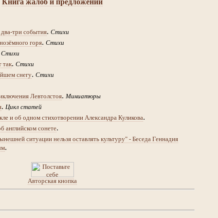
Книга жалоб и предложений
.
 два-три события
Стихи
.
нозёмного горя
Стихи
.
Стихи
.
т так
Стихи
.
йшем снегу
Стихи
.
иключения Левтолстоя
Миниатюры
.
я
Цикл статей
.
кле и об одном стихотворении Александра Куликова
.
об английском сонете
ынешней ситуации нельзя оставлять культуру" - Беседа Геннадия
.
ым
Авторская кнопка