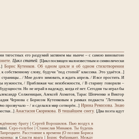
дни тягостных его раздумий заглянем мы нынче – с самою виноватою
онете
.
Цикл статей
.
[Цикл посвящен малоизвестным и символически
Борис Кутенков
.
Об одном цикле и об одном стихотворении
.]
 собственному слову, будучи "под стопой" классика. Это удаётся...]
страницы... / Мне долго зимовать, и ждать апрель. / И все простить. И
ы нужности, / Приближая час неизбежности, / В старину говорили –
будущности. Но не играй в надежду, когда её нет. Сегодня ты играл бы
Александр Солженицын, Алексей Ахматов, Тарас Шевченко и Виктор
надия Чернова с Борисом Кутенковым в рамках подкаста "Летопись
Ирина Ремизова
.
Знаю
Оно прозвучало – / и сделался мир сотворён...]
Анастасия Скорикова
.
В тишайшем снегу
.
стки...]
[Два поэта идут
ждённому брату
|
Сергей Ворошилов
.
Пью воздух в
mini.
Серо-голубое
|
Станислав Минаков
.
Ты будешь
Папрецките
.
Расстояние к времени (О поэзии Бориса
кринка
: и
Спасти врага
|
Борис Фабрикант
.
Между