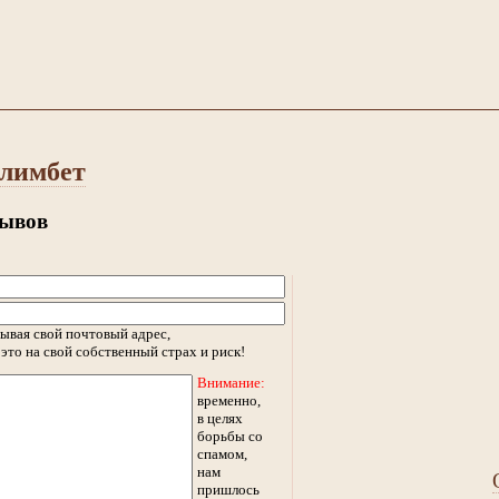
олимбет
зывов
ывая свой почтовый адрес,
это на свой собственный страх и риск!
Внимание:
временно,
в целях
борьбы со
спамом,
нам
пришлось