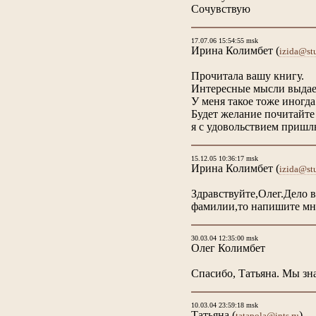
Сочувствую
17.07.06 15:54:55 msk
Ирина Колимбет
(
izida@stu
Прочитала вашу книгу.
Интересные мысли выдае
У меня такое тоже иногда
Будет желание почитайте
я с удовольствием пришл
15.12.05 10:36:17 msk
Ирина Колимбет
(
izida@stu
Здравствуйте,Олег.Дело 
фамилии,то напишите мне
30.03.04 12:35:00 msk
Олег Колимбет
Спасибо, Татьяна. Мы зна
10.03.04 23:59:18 msk
Татьяна
(
)
tatapola@ints.ru