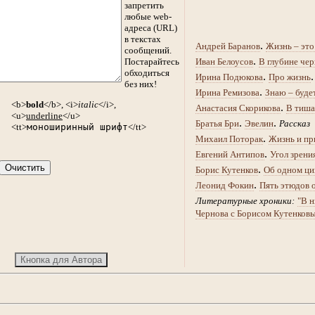
запретить
любые web-
адреса (URL)
в текстах
.
Андрей Баранов
Жизнь – это
сообщений.
.
Постарайтесь
Иван Белоусов
В глубине чер
обходиться
.
Ирина Подюкова
Про жизнь
без них!
.
Ирина Ремизова
Знаю – буде
<b>
bold
</b>, <i>
italic
</i>,
.
Анастасия Скорикова
В тиша
<u>
underline
</u>
.
.
Братья Бри
Эвелин
Рассказ
<tt>
моноширинный шрифт
</tt>
.
Михаил Поторак
Жизнь и пр
.
Евгений Антипов
Угол зрени
.
Борис Кутенков
Об одном ци
.
Леонид Фокин
Пять этюдов 
Литературные хроники:
"В н
Чернова с Борисом Кутенков