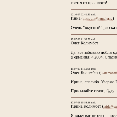
гостья из прошлого!
22.10.07 02:41:50 msk
Инна
(
)
mrsrobin@rambler.ru
Очень "вкусный" рассказ.
19.07.06 11:59:50 msk
Олег Колимбет
Да, все забываю поблагод
(Германия) 4'2004. Спасиб
19.07.06 11:50:08 msk
Олег Колимбет
(
ikaramazof
Ирина, спасибо. Уверяю 
Присылайте стихи, буду р
17.07.06 15:56:16 msk
Ирина Колимбет
(
izida@stu
Я вижу вас не очень посе