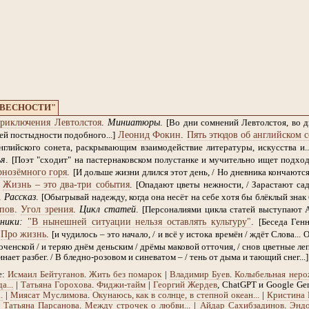
ОВЕСНОСТИ"
риключения Левтолстоя
.
Миниатюры
.
[Во дни сомнений Левтолстоя, во 
Леонид Фокин
.
Пять этюдов об английском с
й постыдности подобного...]
глийского сонета, раскрывающим взаимодействие литературы, искусства и..
ья
.
[Поэт "сходит" на пастернаковском полустанке и мучительно ищет подход к
рнозёмного горя
.
[И дольше жизни длился этот день, / Но дневника кончаются 
.
Жизнь – это два-три события
.
[Опадают цветы нежности, / Зарастают сад
.
Рассказ
.
[Обыгрывай надежду, когда она несёт на себе хотя бы блёклый знак 
пов
.
Угол зрения
.
Цикл статей
.
[Персоналиями цикла статей выступают 
ники:
"В нынешней ситуации нельзя оставлять культуру"
.
[Беседа Ген
.
Про жизнь
.
[и чудилось – это начало, / и всё у истока времён / ждёт Слова... 
ченской / и теряю днём деньским / дрёмы маковой отточия, / снов цветные лепе
инает разбег. / В бледно-розовом и синеватом – / тень от дыма и тающий снег...]
е:
Исмаил Бейтуганов
.
Жить без помарок
|
Владимир Буев
.
Колыбельная неро
а...
|
Татьяна Горохова
.
Фиджи-тайм
|
Георгий Жердев
, ChatGPT и Google Ge
.
|
Миясат Муслимова
.
Окунаюсь, как в солнце, в степной океан...
|
Кристина 
|
Татьяна Парсанова
.
Между строчек о любви...
|
Айдар Сахибзадинов
.
Эндо