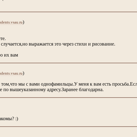
)
dents.vsau.ru
те.
 случается,но выражается это через стихи и рисование.
ю их вам
)
dents.vsau.ru
в том,что мы с вами однофамильцы.У меня к вам есть просьба.Ес
 по вышеуказанному адресу.Заранее благодарна.
комы? :)