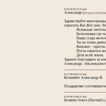
10.05.09 02:25:15 msk
Александр
(
alexpas-info@mai
Здравствуйте многоуважа
спросить Вас.Вот они: Ле
Ясная,как светочь
Белоснежка где ты
Наша ссора мелочь
Ты не плачь девчон
Виноват - прости.
Пусть смеются зво
Дети всей земли.
Заранее благодарен за по
Александр - бэк-вокалис
04.11.08 00:01:52 msk
Колимбет Александр И.
Поздравляю состоявшего
01.06.08 16:06:37 msk
Беляева Ольга (Патлай)
(