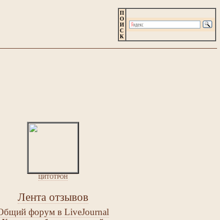
П
О
И
С
К
ЦИТОТРОН
Лента отзывов
Общий форум в LiveJournal