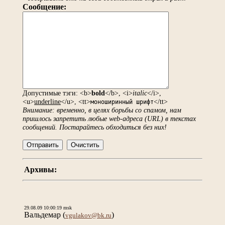
Сообщение:
Допустимые тэги: <b>
bold
</b>, <i>
italic
</i>,
<u>
underline
</u>, <tt>
</tt>
моноширинный шрифт
Внимание: временно, в целях борьбы со спамом, нам
пришлось запретить любые web-адреса (URL) в текстах
сообщений. Постарайтесь обходиться без них!
Архивы:
29.08.09 10:00:19 msk
Вальдемар
(
)
vgulakov@bk.ru