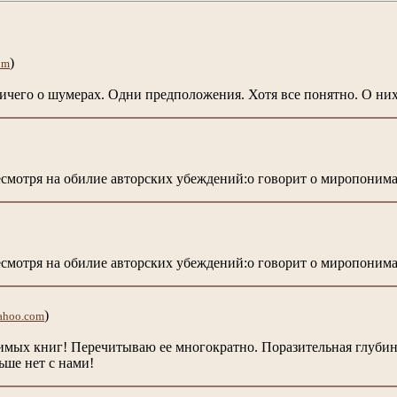
)
om
ничего о шумерах. Одни предположения. Хотя все понятно. О них
смотря на обилие авторских убеждений:о говорит о миропонима
смотря на обилие авторских убеждений:о говорит о миропонима
)
ahoo.com
мых книг! Перечитываю ее многократно. Поразительная глубина
ьше нет с нами!