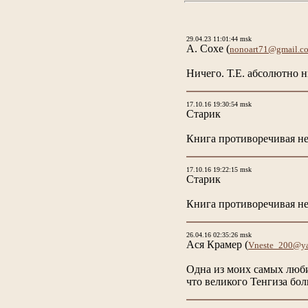
29.04.23 11:01:44 msk
А. Сохе
(
nonoart71@gmail.c
Ничего. Т.Е. абсолютно 
17.10.16 19:30:54 msk
Старик
Книга противоречивая не
17.10.16 19:22:15 msk
Старик
Книга противоречивая не
26.04.16 02:35:26 msk
Ася Крамер
(
Vneste_200@y
Одна из моих самых люби
что великого Тенгиза бол