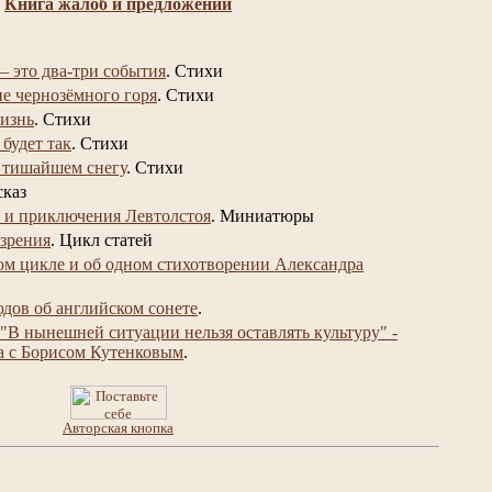
Книга жалоб и предложений
– это два-три события
.
Стихи
не чернозёмного горя
.
Стихи
изнь
.
Стихи
 будет так
.
Стихи
 тишайшем снегу
.
Стихи
сказ
 и приключения Левтолстоя
.
Миниатюры
 зрения
.
Цикл статей
ом цикле и об одном стихотворении Александра
юдов об английском сонете
.
"В нынешней ситуации нельзя оставлять культуру" -
а с Борисом Кутенковым
.
Авторская кнопка