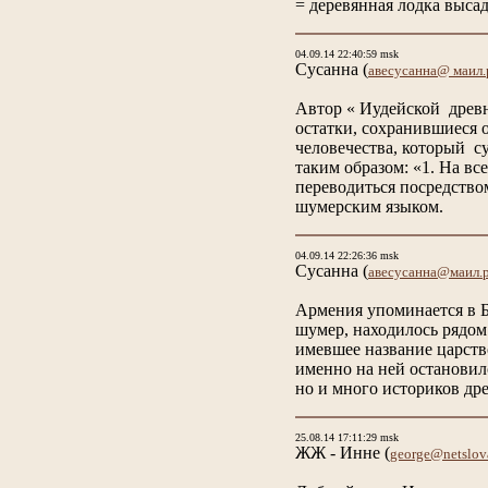
= деревянная лодка выса
04.09.14 22:40:59 msk
Сусанна
(
авесусанна@ маил.
Автор « Иудейской древ
остатки, сохранившиеся 
человечества, который с
таким образом: «1. На в
переводиться посредство
шумерским языком.
04.09.14 22:26:36 msk
Сусанна
(
авесусанна@маил.
Армения упоминается в Б
шумер, находилось рядом
имевшее название царств
именно на ней остановил
но и много историков д
25.08.14 17:11:29 msk
ЖЖ - Инне
(
george@netslov