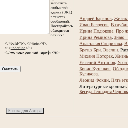
запретить
любые web-
адреса (URL)
в текстах
Андрей Баранов
.
Жизнь 
сообщений.
Иван Белоусов
.
В глуби
Постарайтесь
обходиться
Ирина Подюкова
.
Про ж
без них!
Ирина Ремизова
.
Знаю –
<b>
bold
</b>, <i>
italic
</i>,
Анастасия Скорикова
.
В
<u>
underline
</u>
Братья Бри
.
Эвелин
.
Рас
<tt>
моноширинный шрифт
</tt>
Михаил Поторак
.
Жизнь
Евгений Антипов
.
Угол
Борис Кутенков
.
Об одн
Куликова
.
Леонид Фокин
.
Пять эт
Литературные хроники:
Беседа Геннадия Чернов