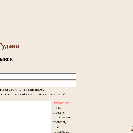
Гудава
зывов
ывая свой почтовый адрес,
это на свой собственный страх и риск!
Внимание:
временно,
в целях
борьбы со
спамом,
нам
пришлось