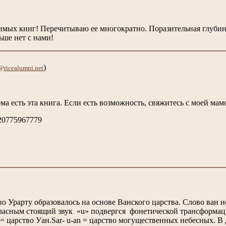
мых книг! Перечитываю ее многократно. Поразительная глубина
ьше нет с нами!
)
a@ricealumni.net
ома есть эта книга. Если есть возможность, свяжитесь с моей ма
420775967779
о Урарту образовалось на основе Ванского царства. Слово ван и
 гласным стоящий звук «u» подвергся фонетической транс
 Уан.Sar- u-an = царство могущественных небесных. В дре