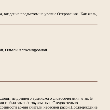
, владение предметом на уровне Откровения. Как жаль,
мой, Ольгой Александровной.
сходит из древнего армянского словосочетания u-an, В
формации и был заменён звуком «v». Следовательно
вности армян считали небесной расой.Подтверждение