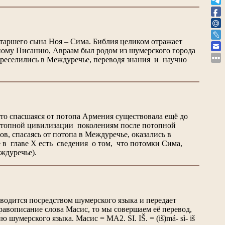
таршего сына Ноя – Сима. Библия целиком отражает
ному Писанию, Авраам был родом из шумерского города
ереселились в Междуречье, переводя знания и научно
что спасшаяся от потопа Армения существовала ещё до
потопной цивилизации поколениям после потопной
, спасаясь от потопа в Междуречье, оказались в
 в главе Х есть сведения о том, что потомки Сима,
ждуречье).
водится посредством шумерского языка и передает
вописание слова Масис, то мы совершаем её перевод,
умерского языка. Масис = MA2. SI. IŠ. = (iš)má- sì- iš