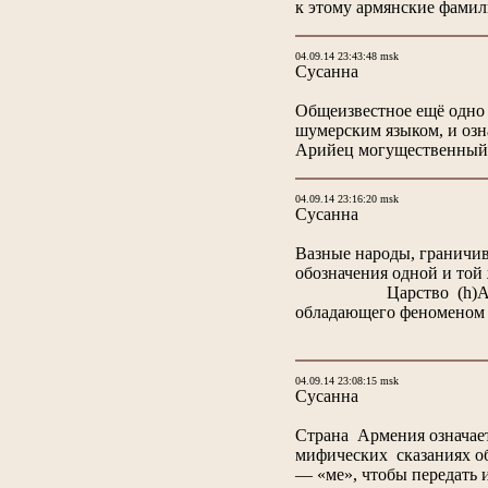
к этому армянские фамил
04.09.14 23:43:48 msk
Сусанна
Общеизвестное ещё одно 
шумерским языком, и озн
Арийец могущественный,
04.09.14 23:16:20 msk
Сусанна
Вазные народы, граничив
обозначения одной и т
Царство (h)Айa: «H
обладающего феномено
04.09.14 23:08:15 msk
Сусанна
Страна Армения означае
мифических сказаниях об
— «ме», чтобы передать 