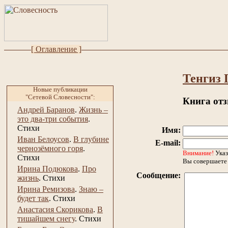
[ Оглавление ]
Тенгиз 
Новые публикации
"Сетевой Словесности":
Книга от
Андрей Баранов
.
Жизнь –
это два-три события
.
Стихи
Имя:
Иван Белоусов
.
В глубине
E-mail:
чернозёмного горя
.
Внимание!
Указ
Стихи
Вы совершаете 
Ирина Подюкова
.
Про
Сообщение:
жизнь
.
Стихи
Ирина Ремизова
.
Знаю –
будет так
.
Стихи
Анастасия Скорикова
.
В
тишайшем снегу
.
Стихи