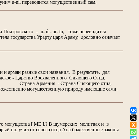
уни= u-ni, переводится могущественный сам.
Пиатровского – u- úr- ar- tu, тоже переводится
еля государства Урарту царя Араму, дословно означает
и армян разные свои названия. В результате, для
арадское - Царство Восхваленного Сияющего Отца,
Страна Армения - Страна Сияющего отца,
жественно могущественную природу имеющие сами.
о могущества [ ME ].? В шумерских молитвах и в
торый получил от своего отца Ана божественные законы