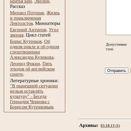
Братья Бри
.
Эвелин
.
Рассказ
Михаил Поторак
.
Жизнь
и приключения
Левтолстоя
.
Миниатюры
Евгений Антипов
.
Угол
зрения
.
Цикл статей
Борис Кутенков
.
Об
Допустимые
одном цикле и об одном
тэги:
стихотворении
Александра Куликова
.
Леонид Фокин
.
Пять
этюдов об английском
сонете
.
Литературные хроники:
"В нынешней ситуации
нельзя оставлять
культуру" - Беседа
Геннадия Чернова с
Борисом Кутенковым
.
Архивы:
03.10.13 (1)