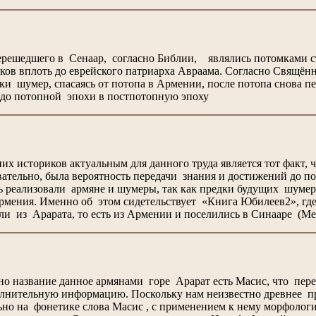
ерешедшего в Сенаар, согласно Библии, являлись потомками с
ов вплоть до еврейского патриарха Авраама. Согласно Свящён
дки шумер, спасаясь от потопа в Армении, после потопа снова п
до потопной эпохи в постпотопную эпоху
их историков актуальным для данного труда является тот факт, 
ательно, была вероятность передачи знания и достижений до 
ь реализовали армяне и шумеры, так как предки будущих шумеров
рмения. Именно об этом сидетельствует «Книга Юбилеев2», где
и из Арарата, то есть из Армении и поселились в Синааре (Ме
 название данное армянами горе Арарат есть Масис, что пере
нительную информацию. Поскольку нам неизвестно древнее пра
о на фонетике слова Масис , с применением к нему морфологию ш