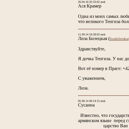
26.04.16 02:33:02 msk
Ася Крамер
Одна из моих самых люби
что великого Тенгиза бол
11.09.14 19:28:03 msk
Лиза Билецкая
(
lizabiletsk
Здравствуйте,
Я дочка Тенгиза. У нас д
Вот её номер в Праге: +
С уважением,
Лиза.
05.09.14 00:14:15 msk
Сусанна
Известно, что государств
армянском языке перед
царство Ван = царство