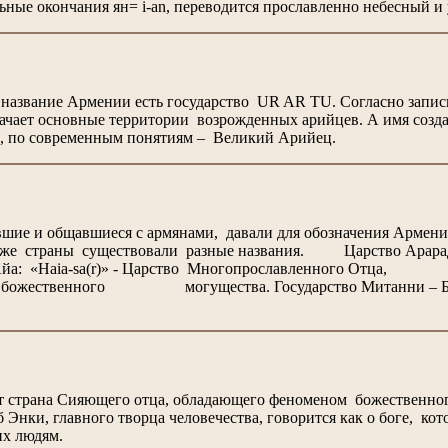
ьные окончания ян= i-an, переводится прославленно небесный и 
название Армении есть государство UR AR TU. Согласно записи 
ачает основные территории возрожденных арийцев. А имя создат
 по современным понятиям – Великий Арийец.
шие и общавшиеся с армянами, давали для обозначения Армении 
ой же страны существовали разные названия. Царство Ар
aia-sа(r)» - Царство Многопрославленного Отца, 
м божественного могущества. Государство Митанни – Бо
т страна Сияющего отца, обладающего феноменом божественног
 Энки, главного творца человечества, говорится как о боге, ко
их людям.