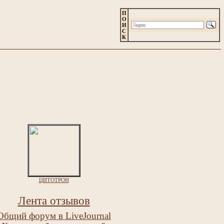
П
О
И
С
К
ЦИТОТРОН
Лента отзывов
Общий форум в LiveJournal