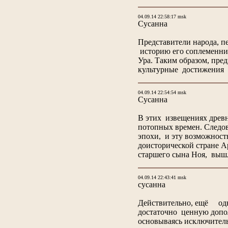
04.09.14 22:58:17 msk
Сусанна
Представители народа, п
историю его соплеменник
Ура. Таким образом, пре
культурные достижения 
04.09.14 22:54:54 msk
Сусанна
В этих извещениях древн
потопных времен. Следов
эпохи, и эту возможност
доисторической стране А
старшего сына Ноя, вышл
04.09.14 22:43:41 msk
сусанна
Действительно, ещё одно
достаточно ценную допол
основываясь исключительн