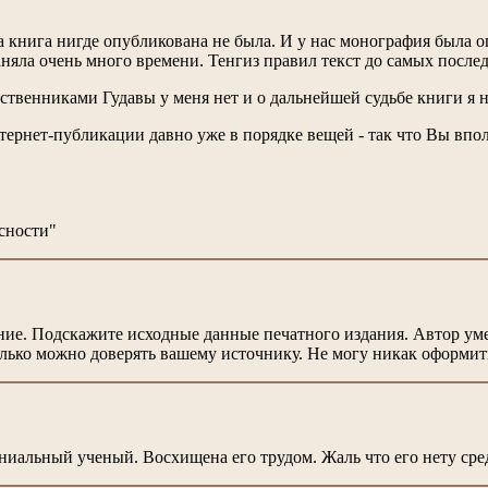
 книга нигде опубликована не была. И у нас монография была о
аняла очень много времени. Тенгиз правил текст до самых после
ственниками Гудавы у меня нет и о дальнейшей судьбе книги я н
тернет-публикации давно уже в порядке вещей - так что Вы впо
сности"
ние. Подскажите исходные данные печатного издания. Автор умер
олько можно доверять вашему источнику. Не могу никак оформит
ниальный ученый. Восхищена его трудом. Жаль что его нету сре