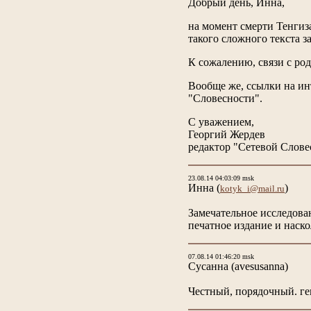
Добрый день, Инна,
на момент смерти Тенгиза
такого сложного текста з
К сожалению, связи с род
Вообще же, ссылки на ин
"Словесности".
С уважением,
Георгий Жердев
редактор "Сетевой Слове
23.08.14 04:03:09 msk
Инна
(
)
kotyk_i@mail.ru
Замечательное исследова
печатное издание и наск
07.08.14 01:46:20 msk
Сусанна
(avesusanna)
Честный, порядочный. ге