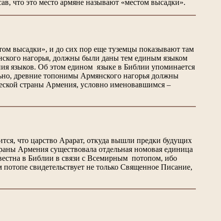
ав, что это место армяне называют «местом высадки».
м высадки», и до сих пор еще туземцы показывают там
янского нагорья, должны были даны тем единым языком
ния языков. Об этом едином языке в Библии упоминается
ельно, древние топонимы Армянского нагорья должны
ической страны Армения, условно именовавшимся –
тся, что царство Арарат, откуда вышли предки будущих
страны Армения существовала отдельная номовая единица
звестна в Библии в связи с Всемирным потопом, ибо
м потопе свидетельствует не только Священное Писание,