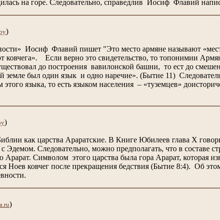
дилась на горе. Следовательно, справедлив Иосиф Флавий напис
)
ру
ности» Иосиф Флавий пишет "Это место армяне называют «место
от ковчега». Если верно это свидетельство, то топонимии Арм
уществовал до построения вавилонской башни, то ест до смеше
сей земле был один язык и одно наречие». (Бытие 11) Следоват
м этого языка, то есть языком населения – «туземцев» доистор
)
ру
иблии как царства Араратские. В Книге Юбилеев глава Х говори
 с Эдемом. Следовательно, можно предполагать, что в составе 
о Арарат. Символом этого царства была гора Арарат, которая и
ся Ноев ковчег после прекращения бедствия (Бытие 8:4). Об это
ревности.
)
a.ru