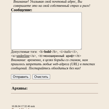
Внимание! Указывая свой почтовый адрес, Вы
совершаете это на свой собственный страх и риск!
Сообщение:
Допустимые тэги: <b>
bold
</b>, <i>
italic
</i>,
<u>
underline
</u>, <tt>
</tt>
моноширинный шрифт
Внимание: временно, в целях борьбы со спамом, нам
пришлось запретить любые web-адреса (URL) в текстах
сообщений. Постарайтесь обходиться без них!
Архивы:
10.06.04 17:32:40 msk