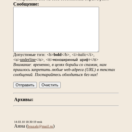
Сообщение:
Допустимые тэги: <b>
bold
</b>, <i>
italic
</i>,
<u>
underline
</u>, <tt>
</tt>
моноширинный шрифт
Внимание: временно, в целях борьбы со спамом, нам
пришлось запретить любые web-адреса (URL) в текстах
сообщений. Постарайтесь обходиться без них!
Архивы:
14.03.10 18:30:19 msk
Анна
(
)
brazak@mail.ru