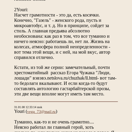
2Youri:
Насчет грамотности - это да, есть косячки.
Конечно, "Газель" - женского рода, пусть и
микроавтобус, и т. д. Но в принципе, сойдет за
стиль. А главная предьява абсолютно
необоснована: как раз в том, что все туманно и
ничего неясно: работаешь ли, нет ли. Жизнь на
колесах, атмосфера полной неопределенности -
вот тема этой вещи, и с ней, на мой вкус, автор
справился отлично.
Кстати, из той же серии: замечательный, почти
хрестоматийный рассказ Егора Чужака "Люди,
лошади" вэвэвэ.netslova.ru/chuzhak/ll.html- вот там-
то бедолаги вкалывают. И если когда-то будут
составлять антологию гастарбайтерской прозы,
эти две вещи вполне могут иметь там место.
31.01.08 12:33:14 msk
Youri
(
)
vega_73@mail.ru
Туманно, как-то и не очень грамотно....
Неясно работал ли главный герой, хоть