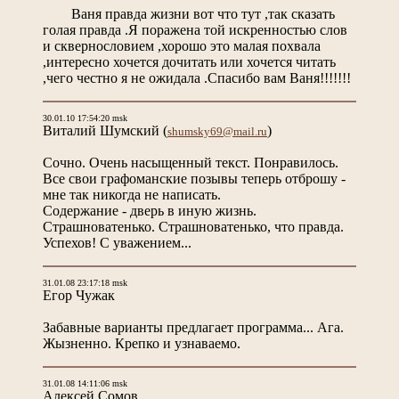
Ваня правда жизни вот что тут ,так сказать
голая правда .Я поражена той искренностью слов
и сквернословием ,хорошо это малая похвала
,интересно хочется дочитать или хочется читать
,чего честно я не ожидала .Спасибо вам Ваня!!!!!!!
30.01.10 17:54:20 msk
Виталий Шумский
(
)
shumsky69@mail.ru
Сочно. Очень насыщенный текст. Понравилось.
Все свои графоманские позывы теперь отброшу -
мне так никогда не написать.
Содержание - дверь в иную жизнь.
Страшноватенько. Страшноватенько, что правда.
Успехов! С уважением...
31.01.08 23:17:18 msk
Егор Чужак
Забавные варианты предлагает программа... Ага.
Жызненно. Крепко и узнаваемо.
31.01.08 14:11:06 msk
Алексей Сомов