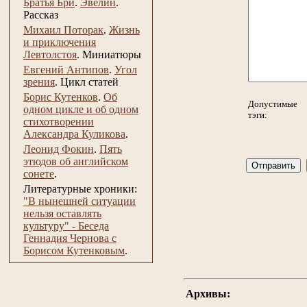
Братья Бри
.
Эвелин
.
Рассказ
Михаил Поторак
.
Жизнь
и приключения
Левтолстоя
.
Миниатюры
Евгений Антипов
.
Угол
зрения
.
Цикл статей
Борис Кутенков
.
Об
Допустимые
одном цикле и об одном
тэги:
стихотворении
Александра Куликова
.
Леонид Фокин
.
Пять
этюдов об английском
сонете
.
Литературные хроники:
"В нынешней ситуации
нельзя оставлять
культуру" - Беседа
Геннадия Чернова с
Борисом Кутенковым
.
Архивы: