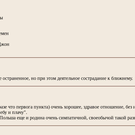
вы
емен
 Джон
 не остраненное, но при этом деятельное сострадание к ближнему.
разе что первога пункта) очень хорошее, здравое отношение, без
 ебу и плачу".
 Польша еще и родина очень симпатичной, своеобычой такой раз