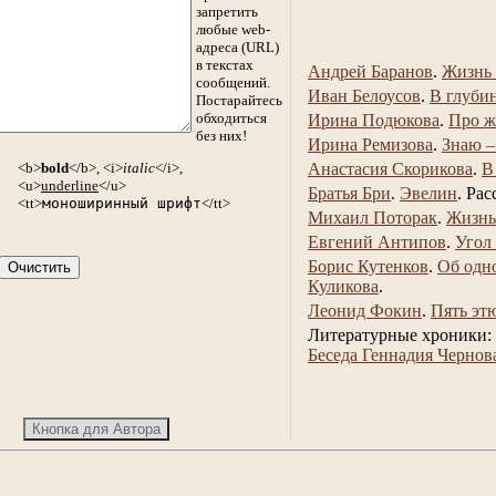
запретить
любые web-
адреса (URL)
в текстах
Андрей Баранов
.
Жизнь 
сообщений.
Иван Белоусов
.
В глуби
Постарайтесь
обходиться
Ирина Подюкова
.
Про ж
без них!
Ирина Ремизова
.
Знаю –
<b>
bold
</b>, <i>
italic
</i>,
Анастасия Скорикова
.
В
<u>
underline
</u>
Братья Бри
.
Эвелин
.
Рас
<tt>
моноширинный шрифт
</tt>
Михаил Поторак
.
Жизнь
Евгений Антипов
.
Угол
Борис Кутенков
.
Об одн
Куликова
.
Леонид Фокин
.
Пять эт
Литературные хроники:
Беседа Геннадия Чернов