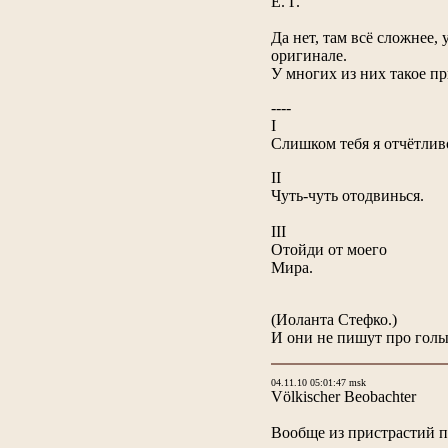
Е. Г.
Да нет, там всё сложнее,
оригинале.
У многих из них такое п
----
I
Слишком тебя я отчётлив
II
Чуть-чуть отодвинься.
III
Отойди от моего
Мира.
(Иоланта Стефко.)
И они не пишут про голы
04.11.10 05:01:47 msk
Völkischer Beobachter
Вообще из пристрастий пе