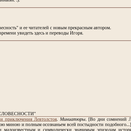
есность" и ее читателей с новым прекрасным автором.
времени увидеть здесь и переводы Игоря.
СЛОВЕСНОСТИ"
и приключения Левтолстоя
.
Миниатюры
.
[Во дни сомнений Л
ою миною и полным осознаньем всей постыдности подобного...
н малоизвестным и символически значимым эпизодам истори