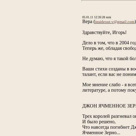
05.01.11 12:26:28 msk
Вера
(
)
insideout.v@gmail.com
Здравствуйте, Игорь!
Дело в том, что в 2004 г
Теперь же, обладая свобо
Не думаю, что я такой бо
Ваши стихи созданы в во
талант, если вас не пони
Мое мнение слабо - я все
литературе, а потому по
ДЖОН ЯЧМЕННОЕ ЗЕ
Трех королей разгневал о
И было решено,
Что навсегда погибнет Д
Ячменное Зерно...