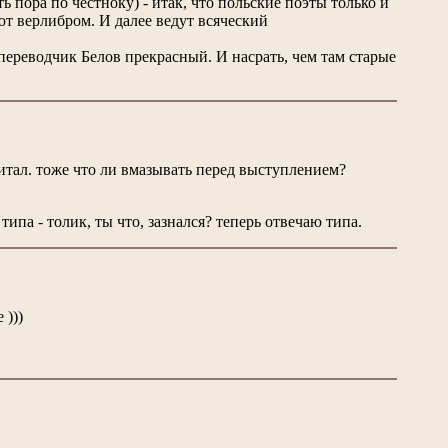
ть пора по честноку) - итак, что польские поэты только и
ют верлибром. И далее ведут всяческий
а переводчик Белов прекрасный. И насрать, чем там старые
читал. тоже что ли вмазывать перед выступлением?
ипа - толик, ты что, зазнался? теперь отвечаю типа.
 )))