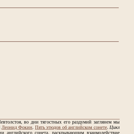
евтолстоя, во дни тягостных его раздумий заглянем мы
]
Леонид Фокин
.
Пять этюдов об английском сонете
.
Цикл
и английского сонета, раскрывающим взаимодействие