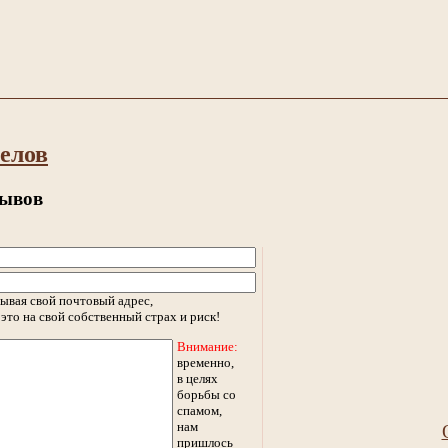
елов
зывов
ывая свой почтовый адрес,
это на свой собственный страх и риск!
Внимание:
временно,
в целях
борьбы со
спамом,
нам
пришлось