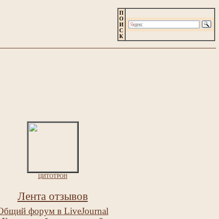
П
О
И
С
К
ЦИТОТРОН
Лента отзывов
Общий форум в LiveJournal