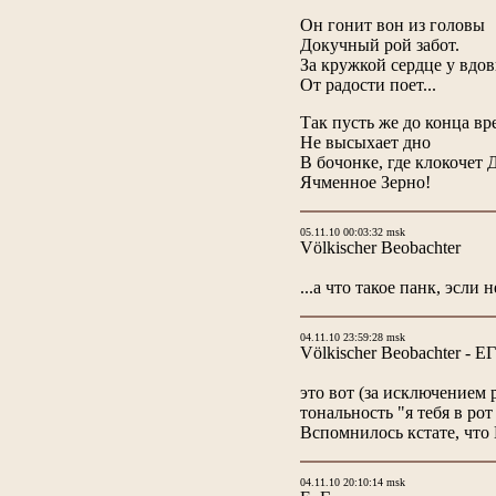
Он гонит вон из головы
Докучный рой забот.
За кружкой сердце у вдо
От радости поет...
Так пусть же до конца вр
Не высыхает дно
В бочонке, где клокочет
Ячменное Зерно!
05.11.10 00:03:32 msk
Völkischer Beobachter
...а что такое панк, эсли
04.11.10 23:59:28 msk
Völkischer Beobachter - ЕГ
это вот (за исключением 
тональность "я тебя в рот
Вспомнилось кстате, что
04.11.10 20:10:14 msk