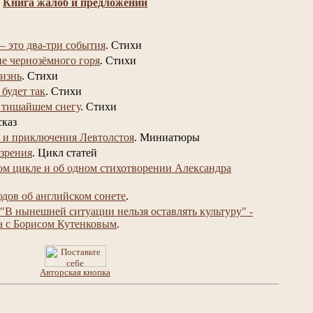
Книга жалоб и предложений
– это два-три события
.
Стихи
не чернозёмного горя
.
Стихи
изнь
.
Стихи
 будет так
.
Стихи
 тишайшем снегу
.
Стихи
сказ
 и приключения Левтолстоя
.
Миниатюры
 зрения
.
Цикл статей
ом цикле и об одном стихотворении Александра
юдов об английском сонете
.
"В нынешней ситуации нельзя оставлять культуру" -
а с Борисом Кутенковым
.
Авторская кнопка