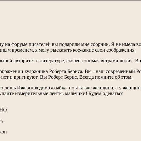
оду на форуме писателей вы подарили мне сборник. Я не имела в
дным временем, я могу высказать кое-какие свои соображения.
льшой авторитет в литературе, скорее гонимая ветрами лилия. Во
ображении художника Роберта Бернса. Вы - наш современный Роб
мают и критикуют. Вы Роберт Бернс. Всегда помните об этом.
го лишь Ижевская домохозяйка, но я также женщина, а у женщин 
купайте измерительные ленты, мальчики! Будем одеваться
РНО
н,
жон