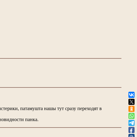
 истерики, патамушта нашы тут сразу переходят в
новидности панка.