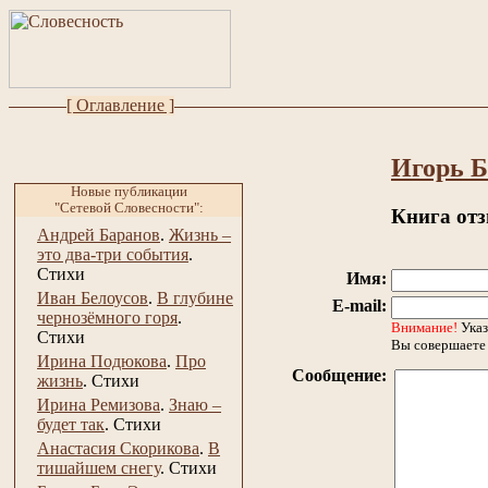
[ Оглавление ]
Игорь Б
Новые публикации
"Сетевой Словесности":
Книга от
Андрей Баранов
.
Жизнь –
это два-три события
.
Стихи
Имя:
Иван Белоусов
.
В глубине
E-mail:
чернозёмного горя
.
Внимание!
Указ
Стихи
Вы совершаете 
Ирина Подюкова
.
Про
Сообщение:
жизнь
.
Стихи
Ирина Ремизова
.
Знаю –
будет так
.
Стихи
Анастасия Скорикова
.
В
тишайшем снегу
.
Стихи