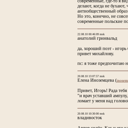
современные, где-то я вид
делают, когда не бухают,
антиобщественный образ
Но это, конечно, не совс
современные польские по
22.08.10 00:46:09 msk
анатолий гринвальд
да, хороший поэт - игорь
привет михайлову.
пс: я тоже предпочитаю н
20.08.10 13:07:57 msk
Елена Иноземцева
(
inosem
Привет, Игорь! Рада тебя 
"и врач уставший ампулу,
ломает у меня над голово
20.08.10 10:30:00 msk
владивосток
Автор силён. Как и его ка