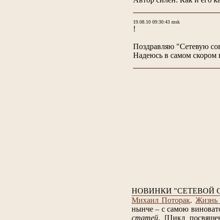
19.08.10 09:30:43 msk
!
Поздравляю "Сетевую сов
Надеюсь в самом скором 
НОВИНКИ "СЕТЕВОЙ 
Михаил Поторак
.
Жизнь 
нынче – с самою виноват
статей
.
[Цикл посвяще