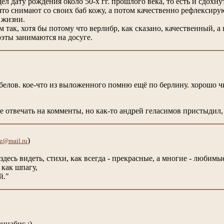
ел дату рождения около 50-х гг. прошлого века, то есть и сдохну
 что снимают со своих баб кожу, а потом качественно рефлексиру
 жизни.
ем так, хотя бы потому что верлибр, как сказано, качественный, 
эты занимаются на досуге.
 белов. кое-что из выложенного помню ещё по берлину. хорошо 
е отвечать на комменты, но как-то андрей геласимов пристыдил, т
)
z@mail.ru
здесь видеть, стихи, как всегда - прекрасные, а многие - любимые
 как шпагу,
й."
ннабис :).