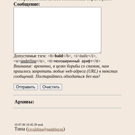
Сообщение:
Допустимые тэги: <b>
bold
</b>, <i>
italic
</i>,
<u>
underline
</u>, <tt>
</tt>
моноширинный шрифт
Внимание: временно, в целях борьбы со спамом, нам
пришлось запретить любые web-адреса (URL) в текстах
сообщений. Постарайтесь обходиться без них!
Архивы:
10.07.06 16:45:39 msk
Тинa
(
)
vivaldina@rambler.ru