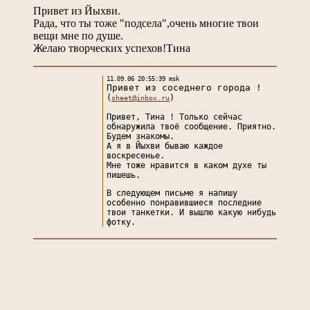
Привет из Йыхви.
Рада, что ты тоже "подсела",очень многие твои
вещи мне по душе.
Желаю творческих успехов!Тина
11.09.06 20:55:39 msk
Привет из соседнего города !
(
)
sheet@inbox.ru
Привет, Тина ! Только сейчас
обнаружила твоё сообщение. Приятно.
Будем знакомы.
А я в Йыхви бываю каждое
воскресенье.
Мне тоже нравится в каком духе ты
пишешь.
В следующем письме я напишу
особенно понравившиеся последние
твои танкетки. И вышлю какую нибудь
фотку.