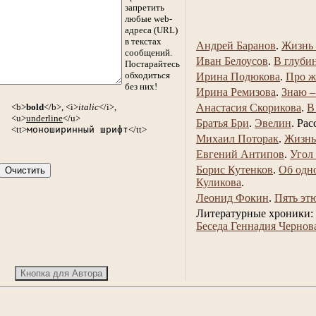
запретить
любые web-
адреса (URL)
в текстах
Андрей Баранов
.
Жизнь 
сообщений.
Иван Белоусов
.
В глуби
Постарайтесь
обходиться
Ирина Подюкова
.
Про ж
без них!
Ирина Ремизова
.
Знаю –
<b>
bold
</b>, <i>
italic
</i>,
Анастасия Скорикова
.
В
<u>
underline
</u>
Братья Бри
.
Эвелин
.
Рас
<tt>
моноширинный шрифт
</tt>
Михаил Поторак
.
Жизнь
Евгений Антипов
.
Угол
Борис Кутенков
.
Об одн
Куликова
.
Леонид Фокин
.
Пять эт
Литературные хроники:
Беседа Геннадия Чернов