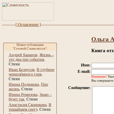
[ Оглавление ]
Ольга А
Новые публикации
"Сетевой Словесности":
Книга от
Андрей Баранов
.
Жизнь –
это два-три события
.
Стихи
Имя:
Иван Белоусов
.
В глубине
E-mail:
чернозёмного горя
.
Внимание!
Указ
Стихи
Вы совершаете 
Ирина Подюкова
.
Про
Сообщение:
жизнь
.
Стихи
Ирина Ремизова
.
Знаю –
будет так
.
Стихи
Анастасия Скорикова
.
В
тишайшем снегу
.
Стихи