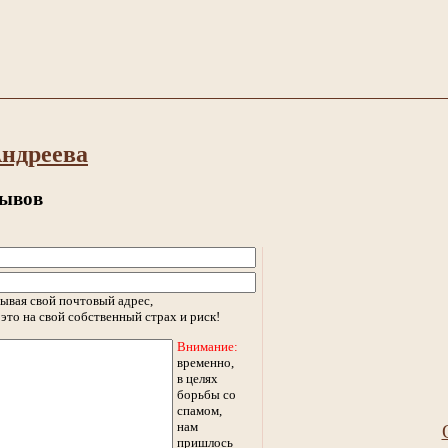
ндреева
зывов
ывая свой почтовый адрес,
это на свой собственный страх и риск!
Внимание:
временно,
в целях
борьбы со
спамом,
нам
пришлось