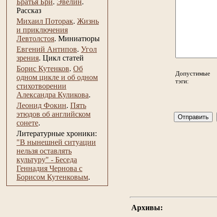
Братья Бри
.
Эвелин
.
Рассказ
Михаил Поторак
.
Жизнь
и приключения
Левтолстоя
.
Миниатюры
Евгений Антипов
.
Угол
зрения
.
Цикл статей
Борис Кутенков
.
Об
Допустимые
одном цикле и об одном
тэги:
стихотворении
Александра Куликова
.
Леонид Фокин
.
Пять
этюдов об английском
сонете
.
Литературные хроники:
"В нынешней ситуации
нельзя оставлять
культуру" - Беседа
Геннадия Чернова с
Борисом Кутенковым
.
Архивы: