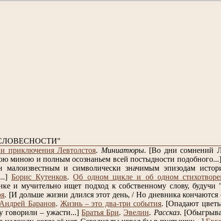
СЛОВЕСНОСТИ"
и приключения Левтолстоя
.
Миниатюры
.
[Во дни сомнений Л
ою миною и полным осознаньем всей постыдности подобного...
н малоизвестным и символически значимым эпизодам истори
..]
Борис Кутенков
.
Об одном цикле и об одном стихотворе
нке и мучительно ищет подход к собственному слову, будучи "п
ря
.
[И дольше жизни длился этот день, / Но дневника кончаются с
Андрей Баранов
.
Жизнь – это два-три события
.
[Опадают цветы
у говорили – ужасти...]
Братья Бри
.
Эвелин
.
Рассказ
.
[Обыгрывай