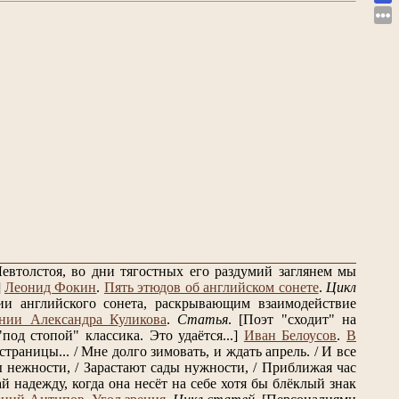
евтолстоя, во дни тягостных его раздумий заглянем мы
]
Леонид Фокин
.
Пять этюдов об английском сонете
.
Цикл
и английского сонета, раскрывающим взаимодействие
нии Александра Куликова
.
Статья
.
[Поэт "сходит" на
од стопой" классика. Это удаётся...]
Иван Белоусов
.
В
траницы... / Мне долго зимовать, и ждать апрель. / И все
 нежности, / Зарастают сады нужности, / Приближая час
 надежду, когда она несёт на себе хотя бы блёклый знак