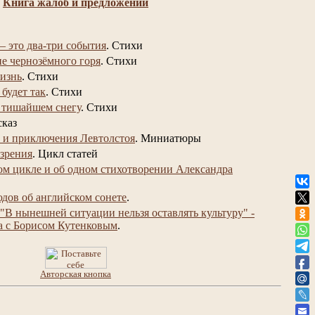
Книга жалоб и предложений
– это два-три события
.
Стихи
не чернозёмного горя
.
Стихи
изнь
.
Стихи
 будет так
.
Стихи
 тишайшем снегу
.
Стихи
сказ
 и приключения Левтолстоя
.
Миниатюры
 зрения
.
Цикл статей
ом цикле и об одном стихотворении Александра
юдов об английском сонете
.
"В нынешней ситуации нельзя оставлять культуру" -
а с Борисом Кутенковым
.
Авторская кнопка