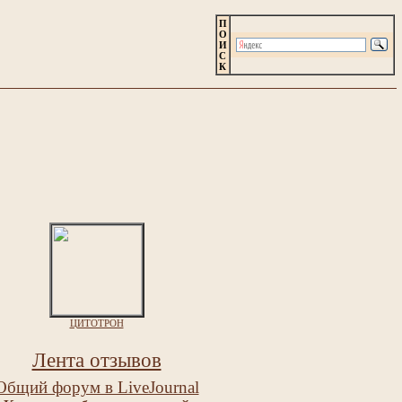
П
О
И
С
К
ЦИТОТРОН
Лента отзывов
Общий форум в LiveJournal