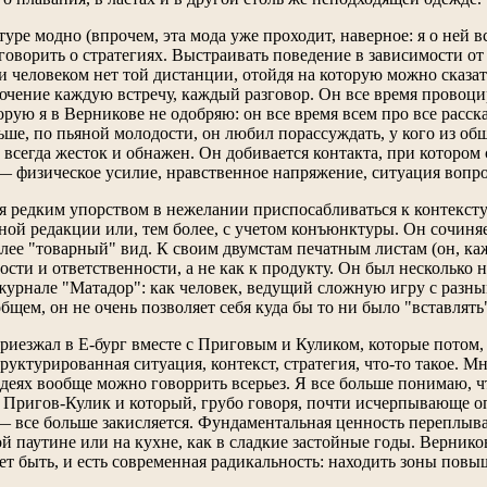
уре модно (впрочем, эта мода уже проходит, наверное: я о ней
оворить о стратегиях. Выстраивать поведение в зависимости от 
 человеком нет той дистанции, отойдя на которую можно сказать
ючение каждую встречу, каждый разговор. Он все время провоцир
орую я в Верникове не одобряю: он все время всем про все расск
ше, по пьяной молодости, он любил порассуждать, у кого из общ
 всегда жесток и обнажен. Он добивается контакта, при котором 
— физическое усилие, нравственное напряжение, ситуация вопро
я редким упорством в нежелании приспосабливаться к контексту
ой редакции или, тем более, с учетом конъюнктуры. Он сочиняет
лее "товарный" вид. К своим двумстам печатным листам (он, каж
сти и ответственности, а не как к продукту. Он был несколько н
 журнале "Матадор": как человек, ведущий сложную игру с разны
 общем, он не очень позволяет себя куда бы то ни было "вставлять
приезжал в Е-бург вместе с Приговым и Куликом, которые потом,
уктурированная ситуация, контекст, стратегия, что-то такое. Мн
идеях вообще можно говоррить всерьез. Я все больше понимаю, ч
е Пригов-Кулик и который, грубо говоря, почти исчерпывающе о
— все больше закисляется. Фундаментальная ценность переплыва
й паутине или на кухне, как в сладкие застойные годы. Верник
жет быть, и есть современная радикальность: находить зоны пов