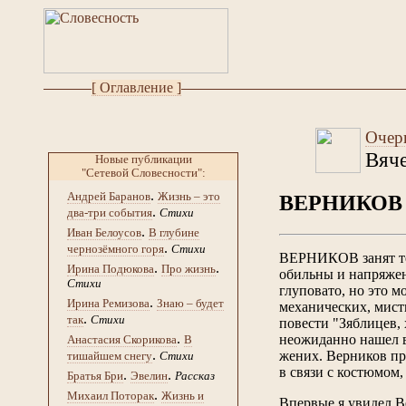
[ Оглавление ]
Очерк
Вяч
Новые публикации
"Сетевой Словесности":
.
Андрей Баранов
Жизнь – это
ВЕРНИКОВ
.
два-три события
Стихи
.
Иван Белоусов
В глубине
.
чернозёмного горя
Стихи
ВЕРНИКОВ занят тем
.
.
Ирина Подюкова
Про жизнь
обильны и напряженн
Стихи
глуповато, но это м
.
Ирина Ремизова
Знаю – будет
механических, мист
.
так
Стихи
повести "Зяблицев, 
.
неожиданно нашел в 
Анастасия Скорикова
В
.
жених. Верников пр
тишайшем снегу
Стихи
в связи с костюмом,
.
.
Братья Бри
Эвелин
Рассказ
.
Михаил Поторак
Жизнь и
Впервые я увидел В