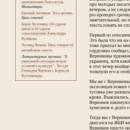
.
приключения Левтолстоя
про молодых писате
Миниатюры
вечером, а не следу
.
.
Евгений Антипов
Угол зрения
раз проходил срочну
Цикл статей
замечательный, но п
.
Борис Кутенков
Об одном
текста понять не сп
цикле и об одном
стихотворении Александра
Первый из описанных
.
Куликова
Это была что ни на
.
Леонид Фокин
Пять этюдов об
тоже приехал ко мне
.
английском сонете
горделиво сообщил,
Верниковы художники
Литературные хроники:
"В
украинец, хотя как
нынешней ситуации нельзя
оставлять культуру" - Беседа
в этот вечер вообще
Геннадия Чернова с Борисом
толкнули его и отоб
.
Кутенковым
Мы же с Верниковым
экспозиция всяких 
тусовка уже разошла
крови. Выяснилось,
Верников накинулся 
хулиганов и долго г
Тогда мы с Верников
двигался на ЖБИ вп
Верников просто ор