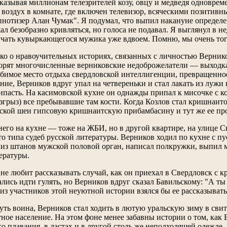
казывая миллионам телезрителей козу, овцу и медведя одновреме
воздух в комнате, где включен телевизор, всяческими позитивны
ипнотизер Алан Чумак". Я подумал, что выпил накануне определе
л безобразно кривляться, но голоса не подавал. Я выглянул в н
учать кувыркающегося мужика уже вдвоем. Помню, мы очень тог
ько о нравоучительных историях, связанных с личностью Вернико
ворят многочисленные верниковские недоброжелатели — выходк
бимое место отдыха свердловской интеллигенции, превращенно
ние, Верников вдруг упал на четвереньки и стал лакать из луж
ипасть. На касимовской кухне он однажды припал к мисочке с ко
 згрыз) все пребывавшие там кости. Когда Козлов стал кришнаит
овской шеи гипсовую кришнаитскую прибамбасину и тут же ее пр
него на кухне — тоже на ЖБИ, но в другой квартире, на улице 
о типа судеб русской литературы. Верников ходил по кухне с п
 из штанов мужской половой орган, написал полкружки, выпил 
ературы.
не любит рассказывать случай, как он приехал в Свердловск с 
лись идти гулять, но Верников вдруг сказал Бавильскому: "А т
 из участников этой неуютной истории взялся бы ее рассказывать
ть воина, Верников стал ходить в лютую уральскую зиму в свит
ное население. На этом фоне менее забавны истории о том, как
о плавания, в ластах и в другой столь же неподходящей одежде.