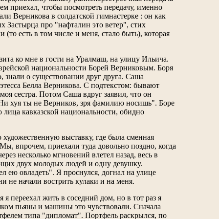
ем приехал, чтобы посмотреть передачу, именно
али Верникова в солдатской гимнастерке : он как
х Застырца про "нафталин это ветер", стих
(то есть в том числе и меня, стало быть), которая
ита ко мне в гости на Уралмаш, на улицу Ильича.
 еврейской национальности Борей Верниковым. Боря
, знали о существовании друг друга. Саша
оэтесса Белла Верникова. С подтекстом: бывают
моя сестра. Потом Саша вдруг заявил, что он
"Ни хуя ты не Верников, зря фамилию носишь". Боре
то лица кавказской национальности, обидно
 художественную выставку, где была сменная
ы, впрочем, приехали туда довольно поздно, когда
ерез несколько мгновений влетел назад, весь в
ющих двух молодых людей и одну девушку.
л ею овладеть". Я проснулся, догнал на улице
ни не начали вострить кулаки и на меня.
я переехал жить в соседний дом, но в тот раз я
шком пьяны и машины это чувствовали. Сначала
ртфелем типа "дипломат". Портфель раскрылся, по