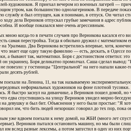
лей-художников. Я приехал вечером из военных лагерей — прич
ющим утром, как большинство однолагерников. В передаче показ
ю службу и был отпущен, как я понимаю, в отпуск. Он читал сти
о ходу дела Верников отпускал грубые замечания в адрес публики 
особна. И вообще показался мне очень агрессивным.
 мною когда-то в печати случаев про Верникова касался его виз
 есть самая перестройка. Тогда я обильно дружил с математиком
 на Уралмаш. Два Верникова встретились впервые, хотя, конечно
 что знает еще одну такую фамилию — есть, дескать, в Одессе п
, а бывают так, математики. Боря с достоинством ответил: это 
ой он украинец. Боря деликатно промолчал. Саша сделал вывод: 
 не повезло: у гостиницы "Центральной" на него напали какие-
рали десять рублей.
 поехали на Ленина, 11, на так называемую экспериментальную
передовых неформальных художников на фоне плотной тусовки. М
сь. Я быстро заснул на диванчике, а Верников пошел домой, но ч
 что едва спустившись на улицу Верников увидел мирно беседу
на девушку и был бит. Объяснения у него были простые: "Я хоте
оворил им, что бить людей нехорошо: говорил до тех пор, пока о
ым уже вдвоем поехали к нему домой, на ЖБИ (много лет спустя 
ервые). Верников пытался остановить машину, но мы были сли
ал им вслед разные лексемы, а потом запустил в одну из них по