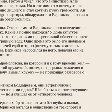
нно. Потом я узнал, что это гипнотизер Алан
ми энергиями. Но в тот момент я почему-то не
нно лишнего и стал крутить ручку громкости. Ан
едра квартиры, обнаружил там Верникова, воззвал к
да обеспокоились.
ва. Очерк о самом Верникове, о его поведении, о
ах. Какие я помню выходки? У дома культуры
е ныне стараниями прогрессивной общественности
и грязную воду. Одно время это было его любимым
шачей едой и згрыз (почему-то так захотелось
ом, Верников набросился на него, повалил его на
оглотил.
Сыромолотова, на которой и я к тому времени жил —
устой кружечкой, потом, не прерывая хождения и
мочу, вымыл кружку — не прекращая разговора о
критиком Болдыревым, они встретилисчь с
ы чего с нами идешь? Шел бы ты в соответствующее
 — но я слышал ее от четвертого человека.
ерке и хайратнике, но зато без шубы и шапки,
 Верников катался в общественном транспорте в