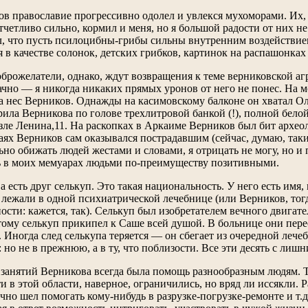
в православие прогрессивно одолел и увлекся мухоморами. Их, 
отчетливо сильно, кормил и меня, но я большой радости от них
ал, что пусть псилоцибны-грибы сильны внутренним воздейств
 в качестве солонок, детских грибков, картинок на распашонках 
брожелатели, однако, ждут возвращения к теме верниковской аг
ачно — я никогда никаких прямых уронов от него не понес. На м
а нес Верников. Однажды на касимовскому балконе он хватал Ол
рила Верникова по голове трехлитровой банкой (!), полной бело
зле Ленина,11. На раскопках в Аркаиме Верников был бит археол
ях Верников сам оказывался пострадавшим (сейчас, думаю, такие
ьно обижать людей жестами и словами, я отрицать не могу, но и
ь в моих мемуарах людьми по-преимуществу позитивными.
 есть друг селькуп. Это такая национальность. У него есть имя,
 лежали в одной психиатрической лечебнице (или Верников, тог
сти: кажется, так). Селькуп был изобретателем вечного двигате
тому селькуп прикипел к Саше всей душой. В больнице они перес
. Иногда след селькупа теряется — он сбегает из очередной лечеб
 но не в прежнюю, а в ту, что поблизости. Все эти десять с лиш
анятий Верникова всегда была помощь разнообразным людям. Те
в этой области, наверное, ограничились, но вряд ли иссякли. Р
ечно шел помогать кому-нибудь в разрузке-погрузке-ремонте и т.д.