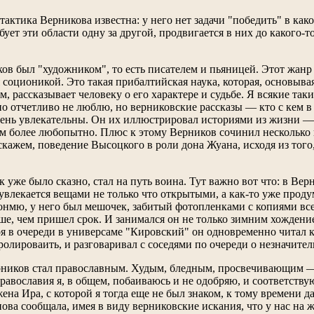
актика Верникова известна: у него нет задачи "победить" в как
ует эти области одну за другой, продвигается в них до какого-т
ов был "художником", то есть писателем и пьяницей. Этот жанр 
 соционикой. Это такая прибалтийская наука, которая, основыва
 рассказывает человеку о его характере и судьбе. Я всякие так
но отчетливо не люблю, но верниковские рассказы — кто с кем в
ень увлекательны. Он их иллюстрировал историями из жизни —
ем более любопытно. Плюс к этому Верников сочинил несколько
скажем, поведение Высоцкого в роли дона Жуана, исходя из того
 уже было сказно, стал на путь воина. Тут важно вот что: в Вер
н увлекается вещами не только что открытыми, а как-то уже пр
онмю, у него был мешочек, забитый фотопленками с копиями всех 
ьше, чем пришел срок. И занимался он не только зимним хождени
оя в очереди в универсаме "Кировский" он одновременно читал к
ролироваить, и разговаривал с соседями по очереди о незначите
рников стал православным. Худым, бледным, просвечивающим —
Православия я, в общем, побаиваюсь и не одобряю, и соответст
ена Ира, с которой я тогда еще не был знаком, к тому времени 
ова сообщала, имея в виду верниковские искания, что у нас на ж