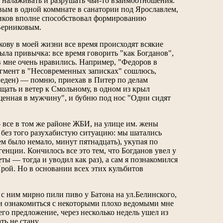
, налаживать и разрушать чьи-то взаимоотношения.
вым в одной коммнате в санатории под Ярославлем,
рников вполне способствовал формированию
 Верниковым.
икову в моей жизни все время происходят всякие
ла привычка: все время говорить "как Богданов",
в мне очень нравились. Например, "Федоров в
агмент в "Несовременных записках" сошлюсь,
веден) — помню, приехав в Питер по делам
ощать и ветер к Смольному, в одном из крыл
ащенная в мужчину", и бубню под нос "Одни сидят
 все в том же районе ЖБИ, на улице им. жены
без того разухабистую ситуацию: мы шатались
 было немало, минут пятнадцать), укупая по
енции. Кончилось все это тем, что Богданов увел у
 — тогда и уводил как раз), а сам я познакомился
ой. Но в основании всех этих кульбитов
 с ним мирно пили пиво у Батона на ул.Белинского,
 и ознакомиться с некоторыми плохо ведомыми мне
его предложение, через несколько недель ушел из
ть не стану.