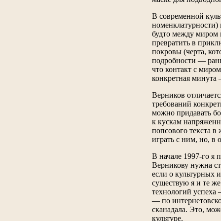
В современной культ
номенклатурности) г
будто между миром и
превратить в прикл
покровы (черта, кот
подробности — рань
что контакт с миром
конкретная минута 
Верников отличаетс
требований конкретн
можно придавать бо
к кускам напряженно
попсового текста в
играть с ним, но, в
В начале 1997-го я 
Верникову нужна стр
если о культурных 
существую я и те ж
технологий успеха 
— по интернетовско
сканадала. Это, мо
культуре.