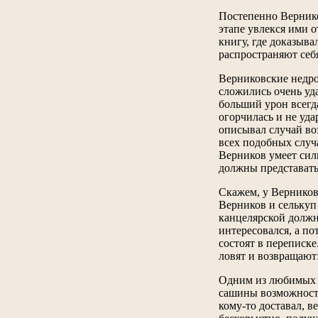
Постепенно Вернико
этапе увлекся ими 
книгу, где доказыв
распространяют себя
Верниковские недро
сложились очень уд
больший урон всегд
огорчилась и не уда
описывал случай во
всех подобных случа
Верников умеет сил
должны представат
Скажем, у Верникова
Верников и селькуп
канцелярской должно
интересовался, а по
состоят в переписке
ловят и возвращают:
Одним из любимых з
сашины возможности 
кому-то доставал, в