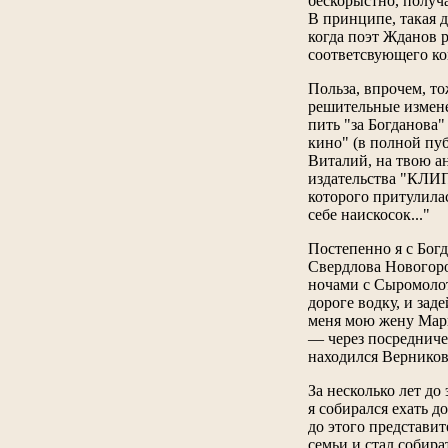
бескорыстно, получ
В принципе, такая 
когда поэт Жданов 
соответсвующего ко
Польза, впрочем, то
решительные измене
пить "за Богданова"
кино" (в полной пу
Виталий, на твою а
издательства "КЛИП"
которого притулила
себе наискосок..."
Постепенно я с Бог
Свердлова Новогоро
ночами с Сыромолот
дороге водку, и зад
меня мою жену Мари
— через посредниче
находился Верников
За несколько лет до
я собирался ехать 
до этого представит
семьи и стал собира