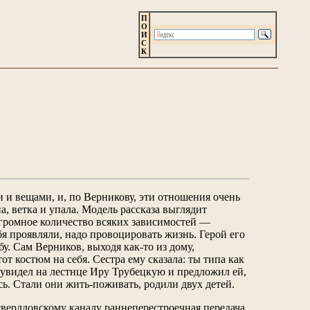
П
О
И
С
К
и вещами, и, по Верникову, эти отношения очень
а, ветка и упала. Модель рассказа выглядит
 огромное количество всяких зависимостей —
я проявляли, надо провоцировать жизнь. Герой его
у. Сам Верников, выходя как-то из дому,
т костюм на себя. Сестра ему сказала: ты типа как
 увидел на лестнце Иру Трубецкую и предложил ей,
сь. Стали они жить-поживать, родили двух детей.
свердловскому каналу раннеперестроечная передача