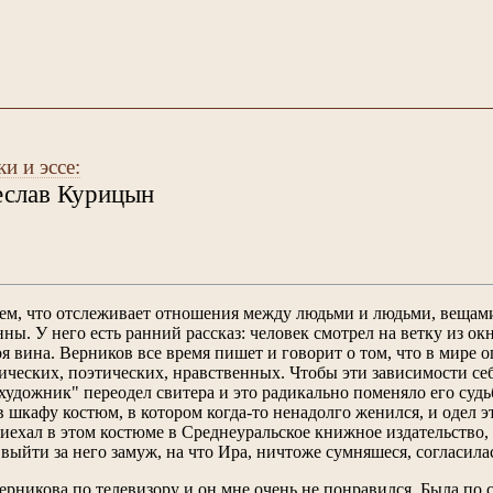
и и эссе:
еслав Курицын
, что отслеживает отношения между людьми и людьми, вещами 
ы. У него есть ранний рассказ: человек смотрел на ветку из окн
оя вина. Верников все время пишет и говорит о том, что в мире
ических, поэтических, нравственных. Чтобы эти зависимости себ
художник" переодел свитера и это радикально поменяло его судьб
шкафу костюм, в котором когда-то ненадолго женился, и одел это
иехал в этом костюме в Среднеуральское книжное издательство,
 выйти за него замуж, на что Ира, ничтоже сумняшеся, согласила
ерникова по телевизору и он мне очень не понравился. Была по 