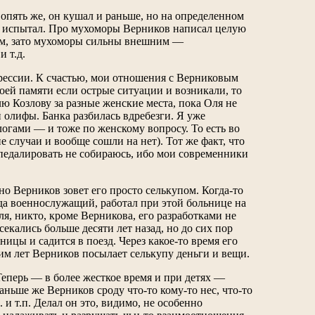
опять же, он кушал и раньше, но на определенном
 не испытал. Про мухоморы Верников написал целую
ием, зато мухоморы сильны внешним —
и т.д.
рессии. К счастью, мои отношения с Верниковым
оей памяти если острые ситуации и возникали, то
ю Козлову за разные женские места, пока Оля не
й олифы. Банка разбилась вдребезги. Я уже
огами — и тоже по женскому вопросу. То есть во
 случаи и вообще сошли на нет). Тот же факт, что
 педалировать не собираюсь, ибо мои современники
 но Верников зовет его просто селькупом. Когда-то
да военнослужащий, работал при этой больнице на
ля, никто, кроме Верникова, его разработками не
екались больше десяти лет назад, но до сих пор
ницы и садится в поезд. Через какое-то время его
ним лет Верников посылает селькупу деньги и вещи.
перь — в более жесткое время и при детях —
аньше же Верников сроду что-то кому-то нес, что-то
 и т.п. Делал он это, видимо, не особенно