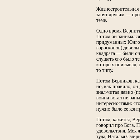
Жизнестроительная т
занят другим — проб
теме.
Одно время Вернитк
Потом он занимался
придуманных Юнгом,
гороскопов) доволь
квадрата — были оч
слушать его было т
которых описывал, 
то типу.
Потом Верников, как
но, как правило, о
знал-читал давно (п
воина встал не ран
интересностями: ст
нужно было ее конт
Потом, кажется, Ве
говорил про Бога. 
удовольствия. Моя ж
туда, Наталья Смирн