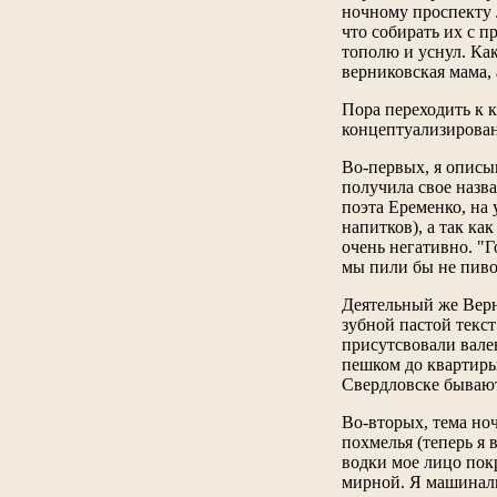
ночному проспекту 
что собирать их с 
тополю и уснул. Ка
верниковская мама, 
Пора переходить к 
концептуализировани
Во-первых, я описы
получила свое назв
поэта Еременко, на 
напитков), а так ка
очень негативно. "
мы пили бы не пиво, 
Деятельный же Верн
зубной пастой текст
присутсвовали вале
пешком до квартиры
Свердловске бывают
Во-вторых, тема ноч
похмелья (теперь я
водки мое лицо пок
мирной. Я машиналь