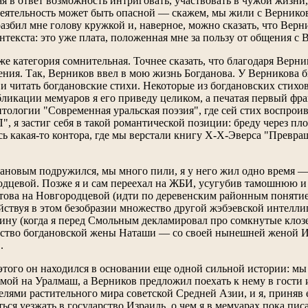
ая в ответ возможность интриговать, участвовать в чужой жизни
деятельность может быть опасной — скажем, мы жили с Вернико
разбил мне голову кружкой и, наверное, можно сказать, что Ве
нтекста: это уже плата, положенная мне за пользу от общения с
же категория сомнительная. Точнее сказать, что благодаря Верн
ния. Так, Верников ввел в мою жизнь Богданова. У Верникова бы
 и читать богдановские стихи. Некоторые из богдановских стихо
бликации мемуаров я его приведу целиком, а печатая первый фр
нтологии "Современная уральская поэзия", где сей стих воспрои
, я застиг себя в такой романтической позиции: бреду через пл
сь какая-то контора, где мы верстали книгу Х-Х-Эверса "Превр
дановым подружился, мы много пили, я у него жил одно время —
дцевой. Позже я и сам переехал на ЖБИ, усугубив тамошнюю и 
ова на Новгородцевой (идти по деревенским районным понятием
ействуя в этом безобразии множество другой жэбэевской интеллиг
ну (когда я перед Смольным декламировал про сомкнутые клозеты
ство богдановской жены Наташи — со своей нынешней женой Ир
.
 этого он находился в основании еще одной сильной истории: мы
домой на Уралмаш, а Верников предложил поехать к нему в гости
елями растительного мира советской Средней Азии, и я, приняв 
ться уезжать в государство Израиль, о чем я в мемуарах пока писа