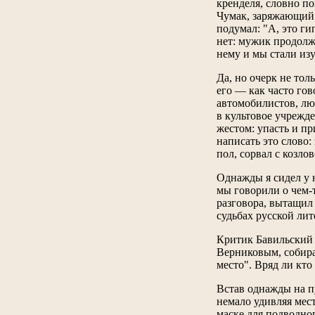
кренделя, словно по
Чумак, заряжающий 
подумал: "А, это г
нет: мужик продолжа
нему и мы стали из
Да, но очерк не тол
его — как часто го
автомобилистов, лю
в культовое учрежде
жестом: упасть и пр
написать это слово:
пол, сорвал с козл
Однажды я сидел у 
мы говорили о чем-т
разговора, вытащил
судьбах русской лит
Критик Бавильский 
Верниковым, собира
место". Вряд ли кто
Встав однажды на пу
немало удивляя мест
маске для подводног