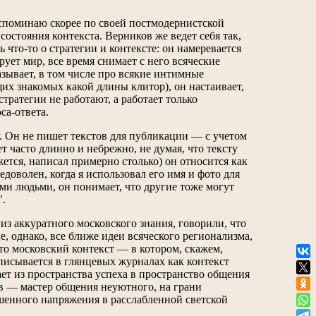
 вспоминаю скорее по своей постмодернистской
состояния контекста. Верников же ведет себя так,
 что-то о стратегии и контексте: он намеревается
ует мир, все время снимает с него всяческие
азывает, в том числе про всякие интимные
их знакомых какой длины клитор), он настаивает,
стратегии не работают, а работает только
са-ответа.
. Он не пишет текстов для публикации — с учетом
 часто длинно и небрежно, не думая, что тексту
ется, написал примерно столько) он относится как
едоволен, когда я использовал его имя и фото для
ми людьми, он понимает, что другие тоже могут
".
 из аккуратного московского знания, говорили, что
е, однако, все ближе идеи всяческого регионализма,
то московский контекст — в котором, скажем,
писывается в глянцевых журналах как контекст
ет из пространства успеха в пространство общения
ов — мастер общения неуютного, на грани
ышенного напряжения в расслабленной светской