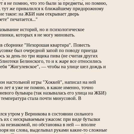
 я не помню, что это были за предметы, но помню,
т, тут же привалился к ближайшему придорожному
ие такое: на ЖБИ нам открывает дверь
те" печатается..."
азывание историй, но и психологическое
опинки, которых я не могу миновать.
 в сборнике "Нехорошая квартира". Повесть
усовке был очередной запой по поводу приезда
ь за день по три ящика пива (не считая других
блиотеки Белинского, то и к жаре все относились
себя "Жигулевское", — чтобы на улице шел дождь и
 он настольной игры "Хоккей", написал на ней
ю лет я уже не помню, в какие именно, точно
евого бульвара (так называлась его улица на ЖБИ)
 температура стала почти минусовой. В
улся утром у Верникова в состоянии сильного
ать их с нескрываемым ужасом: при виде бутылки
ыла незнакомой, но обстановка в ней — вполне
воря ни слова, выделывал руками какие-то сложные