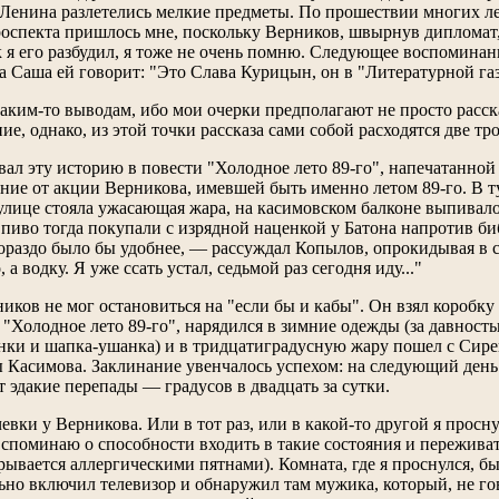
Ленина разлетелись мелкие предметы. По прошествии многих лет
проспекта пришлось мне, поскольку Верников, швырнув диплома
к я его разбудил, я тоже не очень помню. Следующее воспоминан
а Саша ей говорит: "Это Слава Курицын, он в "Литературной газе
каким-то выводам, ибо мои очерки предполагают не просто расск
е, однако, из этой точки рассказа сами собой расходятся две тр
вал эту историю в повести "Холодное лето 89-го", напечатанной
ание от акции Верникова, имевшей быть именно летом 89-го. В т
улице стояла ужасающая жара, на касимовском балконе выпивалос
к пиво тогда покупали с изрядной наценкой у Батона напротив би
Гораздо было бы удобнее, — рассуждал Копылов, опрокидывая в 
а водку. Я уже ссать устал, седьмой раз сегодня иду..."
иков не мог остановиться на "если бы и кабы". Он взял коробку
 "Холодное лето 89-го", нарядился в зимние одежды (за давность
нки и шапка-ушанка) и в тридцатиградусную жару пошел с Сирен
 Касимова. Заклинание увенчалось успехом: на следующий день
 эдакие перепады — градусов в двадцать за сутки.
евки у Верникова. Или в тот раз, или в какой-то другой я просн
 вспоминаю о способности входить в такие состояния и пережив
рывается аллергическими пятнами). Комната, где я проснулся, б
но включил телевизор и обнаружил там мужика, который, не го