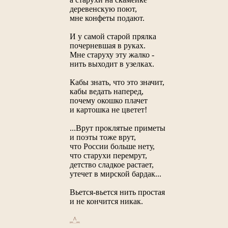
деревенскую поют,
мне конфеты подают.
И у самой старой прялка
почерневшая в руках.
Мне старуху эту жалко -
нить выходит в узелках.
Кабы знать, что это значит,
кабы ведать наперед,
почему окошко плачет
и картошка не цветет!
...Врут проклятые приметы
и поэты тоже врут,
что России больше нету,
что старухи перемрут,
детство сладкое растает,
утечет в мирской бардак...
Вьется-вьется нить простая
и не кончится никак.
_^_