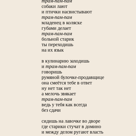
трам-пам-пам
собаки лают
и птички насвистывают
трам-пам-пам
младенец в коляске
губами делает
трам-пам-пам
больной старик
ты переходишь
на их язык
в кулинарию заходишь
и
трам-пам-пам
говоришь
румяной булочке-продавщице
она смеётся тебе в ответ
ну нет так нет
а мелочь звякает
трам-пам-пам
ведь у тебя как всегда
без сдачи
сидишь на лавочке во дворе
где старики стучат в домино
и между делом ругают власть