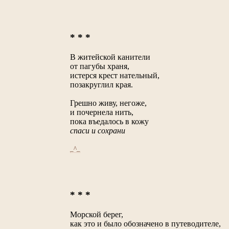
* * *
В житейской канители
от пагубы храня,
истерся крест нательный,
позакруглил края.
Грешно живу, негоже,
и почернела нить,
пока въедалось в кожу
спаси и сохрани
_^_
* * *
Морской берег,
как это и было обозначено в путеводителе,