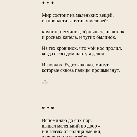
* * *
Мир состоит из маленьких вещей,
из пропасти занятных мелочей:
крупиц, песчинок, зёрнышек, пылинок,
и росных капель, и тугих былинок.
Из тех кровинок, что мой нос пролил,
когда с соседом парту я делил.
Из юрких, будто ящерки, минут,
которые сквозь пальцы прошмыгнут.
_^_
* * *
Вспоминаю до сих пор:
вышел маленький во двор -
и в глазах от солнца змейки,
а старухи на скамейке