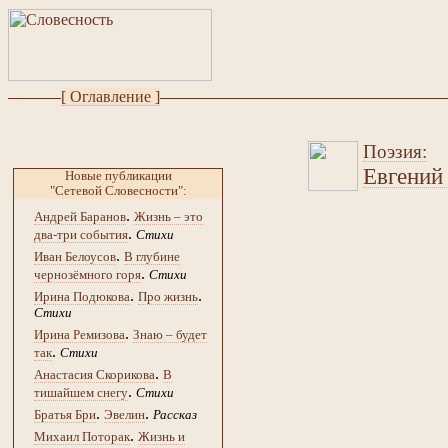
[ Оглавление ]
Поэзия:
Евгений
Новые публикации
"Сетевой Словесности":
.
Андрей Баранов
Жизнь – это
.
два-три события
Стихи
.
Иван Белоусов
В глубине
.
чернозёмного горя
Стихи
.
.
Ирина Подюкова
Про жизнь
Стихи
.
Ирина Ремизова
Знаю – будет
.
так
Стихи
.
Анастасия Скорикова
В
.
тишайшем снегу
Стихи
.
.
Братья Бри
Эвелин
Рассказ
.
Михаил Поторак
Жизнь и