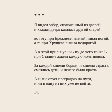
* * *
Я видел забор, сколоченный из дверей,
и каждая дверь казалась другой старей:
вот эту при Брежневе пьяный пинал ногой,
а та при Хрущеве вышла недорогой.
А к этой прильнувши - ну до чего тонка! -
при Сталине ждали каждую ночь звонка.
За каждой кипели борщи, и кипела страсть,
смеялись дети, и нечего было красть.
А ныне стоят преградою на пути,
и ни в одну из них уже не войти.
_^_