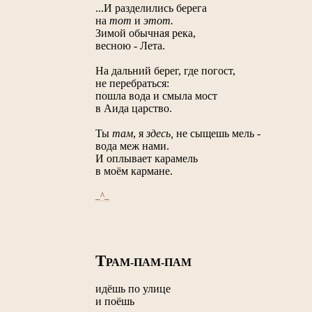
...И разделились берега
на
тот
и
этот.
Зимой обычная река,
весною - Лета.
На дальний берег, где погост,
не перебраться:
пошла вода и смыла мост
в Аида царство.
Ты
там
, я
здесь,
не сыщешь мель -
вода меж нами.
И оплывает карамель
в моём кармане.
_^_
Т
РАМ-ПАМ-ПАМ
идёшь по улице
и поёшь