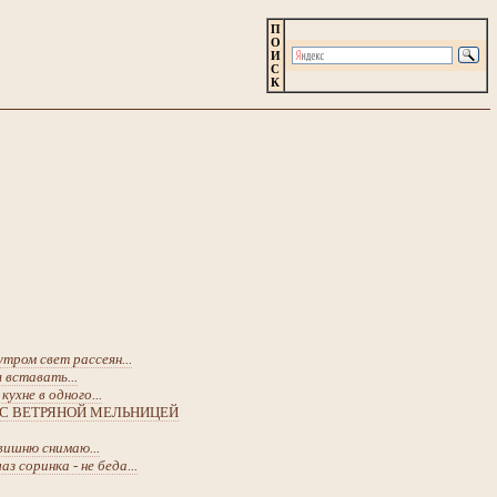
П
О
И
С
К
тром свет рассеян...
 вставать...
кухне в одного...
 С ВЕТРЯНОЙ МЕЛЬНИЦЕЙ
вишню снимаю...
аз соринка - не беда...