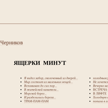
 Черников
ЯЩЕРКИ МИНУТ
Я видел забор, сколоченный из дверей...
холодным у
Мир состоит из маленьких вещей...
Не хочется
Вспоминаю до сих пор...
Вечерял на 
В житейской канители...
ВСТРЕЧА
Морской берег...
В ЛИФТЕ
И разделились берега...
Холодную 
ТРАМ-ПАМ-ПАМ
попала в гл