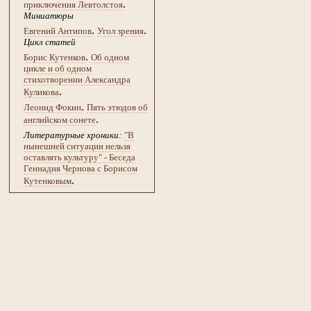
.
приключения Левтолстоя
Миниатюры
.
.
Евгений Антипов
Угол зрения
Цикл статей
.
Борис Кутенков
Об одном
цикле и об одном
стихотворении Александра
.
Куликова
.
Леонид Фокин
Пять этюдов об
.
английском сонете
Литературные хроники:
"В
нынешней ситуации нельзя
оставлять культуру" - Беседа
Геннадия Чернова с Борисом
.
Кутенковым