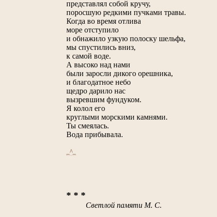
представлял собой кручу,
поросшую редкими пучками травы.
Когда во время отлива
море отступило
и обнажило узкую полоску шельфа,
мы спустились вниз,
к самой воде.
А высоко над нами
были заросли дикого орешника,
и благодатное небо
щедро дарило нас
вызревшим фундуком.
Я колол его
круглыми морскими камнями.
Ты смеялась.
Вода прибывала.
_^_
* * *
Светлой памяти М. С.