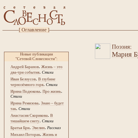
[ Оглавление ]
Поэзия:
Мария Б
Новые публикации
"Сетевой Словесности":
.
Андрей Баранов
Жизнь – это
.
два-три события
Стихи
.
Иван Белоусов
В глубине
.
чернозёмного горя
Стихи
.
.
Ирина Подюкова
Про жизнь
Стихи
.
Ирина Ремизова
Знаю – будет
.
так
Стихи
.
Анастасия Скорикова
В
.
тишайшем снегу
Стихи
.
.
Братья Бри
Эвелин
Рассказ
.
Михаил Поторак
Жизнь и