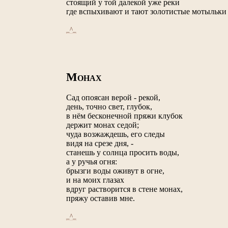
стоящий у той далекой уже реки
где вспыхивают и тают золотистые мотыльки
_^_
М
ОНАХ
Сад опоясан верой - рекой,
день, точно свет, глубок,
в нём бесконечной пряжи клубок
держит монах седой;
чуда возжаждешь, его следы
видя на срезе дня, -
станешь у солнца просить воды,
а у ручья огня:
брызги воды оживут в огне,
и на моих глазах
вдруг растворится в стене монах,
пряжу оставив мне.
_^_