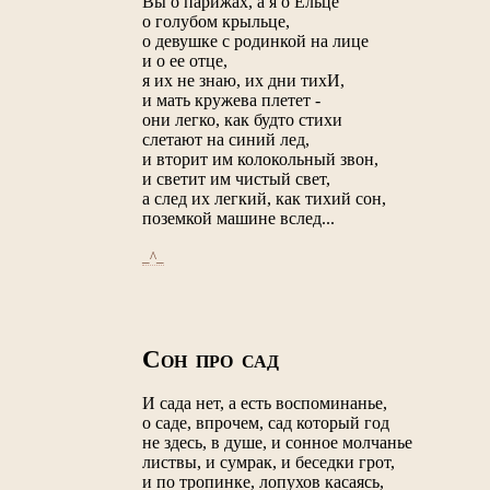
Вы о парижах, а я о Ельце
о голубом крыльце,
о девушке с родинкой на лице
и о ее отце,
я их не знаю, их дни тихИ,
и мать кружева плетет -
они легко, как будто стихи
слетают на синий лед,
и вторит им колокольный звон,
и светит им чистый свет,
а след их легкий, как тихий сон,
поземкой машине вслед...
_^_
С
ОН ПРО САД
И сада нет, а есть воспоминанье,
о саде, впрочем, сад который год
не здесь, в душе, и сонное молчанье
листвы, и сумрак, и беседки грот,
и по тропинке, лопухов касаясь,