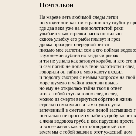
П
ОЧТАЛЬОН
На мареве лета любимой следы легки
но уходят они как ни странно в ту глубину в
где два века уже на дне золотистой реки
улыбается как стрелки часов почтальон
сквозь улыбку его рыбы плывут и гроз
дрожа проходит очередной зигзаг
письмо мое заглотил сом а его поймал водово
глухонемой дубина но заядлый рыбак
и ты не узнала как затонул корабль и кто его 
и сам погиб не попав в твой золотистый след
говорили он тайно в мою каюту входил
и подолгу смотрел с немым вопросом на твой
море шумело и чайки взлетали ввысь
но ему не открылась тайна твоя в ответ
что за тобой ступая точно след в след
можно из смерти вернуться обратно в жизнь
стрелки сомкнулись и замкнулись уста
запеченный в сметане сом пеной застывших г
почтальон не проснется набив утробу заснет 
а жена водовоза груба и как парусина проста
и вся ее жизнь как этот обглоданный сом
зачем мы с тобой зашли в этот ужасный дом