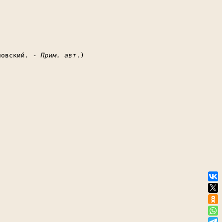
уновский. -
Прим. авт
.)