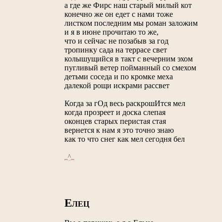
а где же Фирс наш старый милый кот
конечно же он едет с нами тоже
листком последним мы роман заложим
и я в июне прочитаю то же,
что и сейчас не позабыв за год
тропинку сада на террасе свет
колышущийся в такт с вечерним эхом
пугливый ветер пойманный со смехом
детьми соседа и по кромке меха
далекой рощи искрами рассвет
Когда за гОд весь раскрошИтся мел
когда прозреет и доска слепая
оконцев старых перистая стая
вернется к нам я это точно знаю
как то что снег как мел сегодня бел
_^_
Е
ЛЕЦ