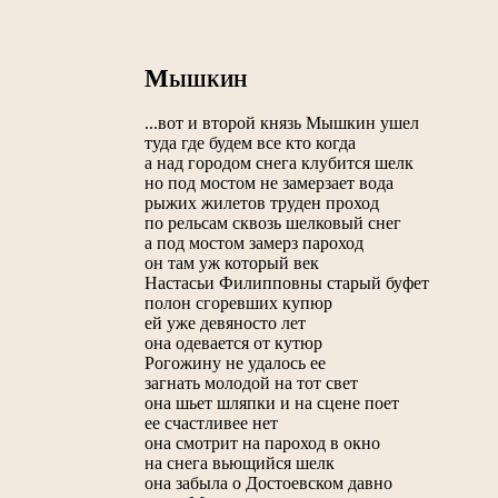
М
ЫШКИН
...вот и второй князь Мышкин ушел
туда где будем все кто когда
а над городом снега клубится шелк
но под мостом не замерзает вода
рыжих жилетов труден проход
по рельсам сквозь шелковый снег
а под мостом замерз пароход
он там уж который век
Настасьи Филипповны старый буфет
полон сгоревших купюр
ей уже девяносто лет
она одевается от кутюр
Рогожину не удалось ее
загнать молодой на тот свет
она шьет шляпки и на сцене поет
ее счастливее нет
она смотрит на пароход в окно
на снега вьющийся шелк
она забыла о Достоевском давно