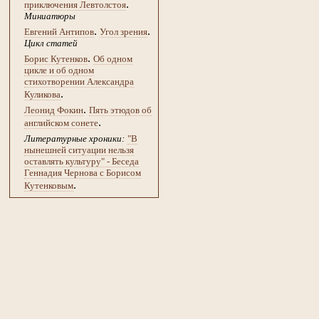
.
приключения Левтолстоя
Миниатюры
.
.
Евгений Антипов
Угол зрения
Цикл статей
.
Борис Кутенков
Об одном
цикле и об одном
стихотворении Александра
.
Куликова
.
Леонид Фокин
Пять этюдов об
.
английском сонете
Литературные хроники:
"В
нынешней ситуации нельзя
оставлять культуру" - Беседа
Геннадия Чернова с Борисом
.
Кутенковым