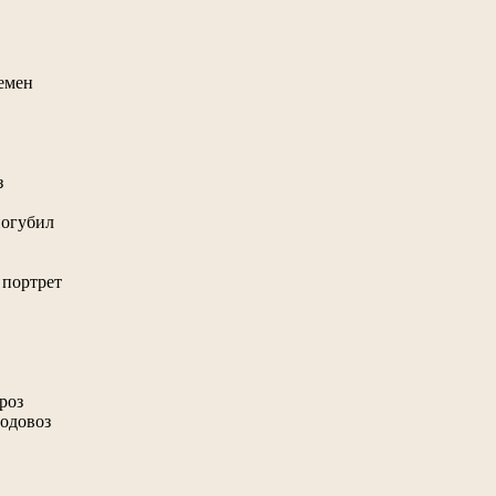
ремен
з
погубил
 портрет
роз
водовоз