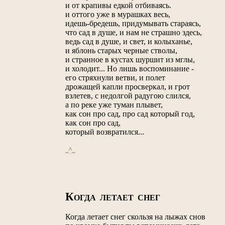
и от крапивы едкой отбиваясь.
и оттого уже в мурашках весь,
идешь-бредешь, придумывать стараясь,
что сад в душе, и нам не страшно здесь,
ведь сад в душе, и свет, и колыханье,
и яблонь старых черные стволы,
и странное в кустах шуршит из мглы,
и холодит... Но лишь воспоминание -
его стряхнули ветви, и полет
дрожащей капли просверкал, и грот
взлетев, с недолгой радугою слился,
а по реке уже туман плывет,
как сон про сад, про сад который год,
как сон про сад,
который возвратился...
_^_
К
ОГДА ЛЕТАЕТ СНЕГ
Когда летает снег скользя на лыжах снов