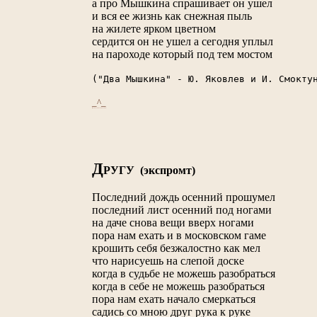
а про Мышкина спрашивает он ушел
и вся ее жизнь как снежная пыль
на жилете ярком цветном
сердится он не ушел а сегодня уплыл
на пароходе который под тем мостом
("Два Мышкина" - Ю. Яковлев и И. Смокт
_^_
Д
РУГУ (экспромт)
Последний дождь осенний прошумел
последний лист осенний под ногами
на даче снова вещи вверх ногами
пора нам ехать и в московском гаме
крошить себя безжалостно как мел
что нарисуешь на слепой доске
когда в судьбе не можешь разобраться
когда в себе не можешь разобраться
пора нам ехать начало смеркаться
садись со мною друг рука к руке