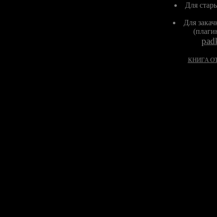
Для стар
Для закач
(плагин
pad
КНИГА О