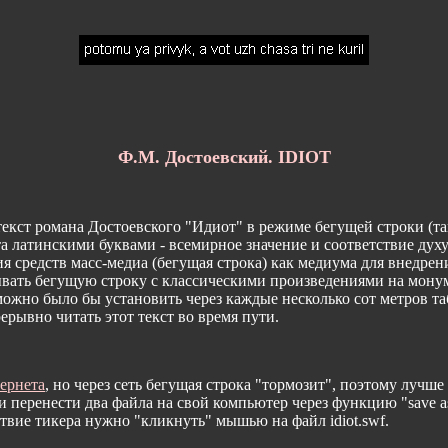
Ф.М. Достоевский. IDIOT
текст романа Достоевского "Идиот" в режиме бегущей строки (т
ста латинскими буквами - всемирное значение и соответствие ду
я средств масс-медиа (бегущая строка) как медиума для внедрени
ывать бегущую строку с классическими произведениями на мону
можно было бы установить через каждые несколько сот метров та
рывно читать этот текст во время пути.
ернета
, но через сеть бегущая строка "тормозит", поэтому лучше
и перенести два файла на свой компьютер через функцию "save 
твие тикера нужно "кликнуть" мышью на файл idiot.swf.