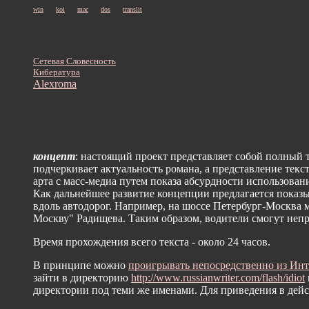
win
koi
mac
dos
translit
Сетевая Словесность
Кибература
Alexroma
концепт
: настоящий проект представляет собой полный 
подчеркивает актуальность романа, а представление тек
арта с масс-медиа путем показа абсурдности использовани
Как дальнейшее развитие концепции предлагается показ
вдоль автодорог. Например, на шоссе Петербург-Москва 
Москву" Радищева. Таким образом, водители смогут непре
Время прохождения всего текста - около 24 часов.
В принципе можно
проигрывать непосредственно из Инт
зайти в директорию
http://www.russianwriter.com/flash/idiot
директории под теми же именами. Для приведения в дейс