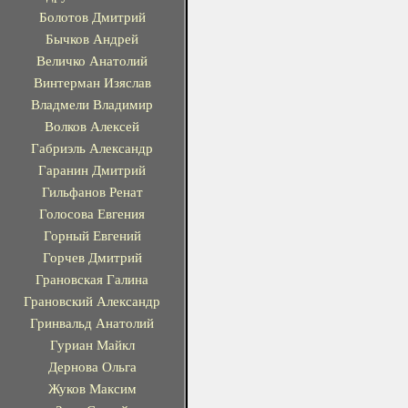
Болотов Дмитрий
Бычков Андрей
Величко Анатолий
Винтерман Изяслав
Владмели Владимир
Волков Алексей
Габриэль Александр
Гаранин Дмитрий
Гильфанов Ренат
Голосова Евгения
Горный Евгений
Горчев Дмитрий
Грановская Галина
Грановский Александр
Гринвальд Анатолий
Гуриан Майкл
Дернова Ольга
Жуков Максим