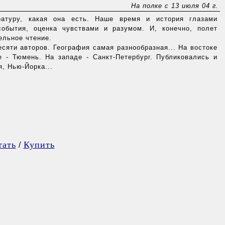
На полке с 13 июля 04 г.
атуру, какая она есть. Наше время и история глазами
обытия, оценка чувствами и разумом. И, конечно, полет
ельное чтение.
яти авторов. География самая разнообразная... На востоке
е - Тюмень. На западе - Санкт-Петербург. Публиковались и
я, Нью-Йорка...
тать
Купить
/