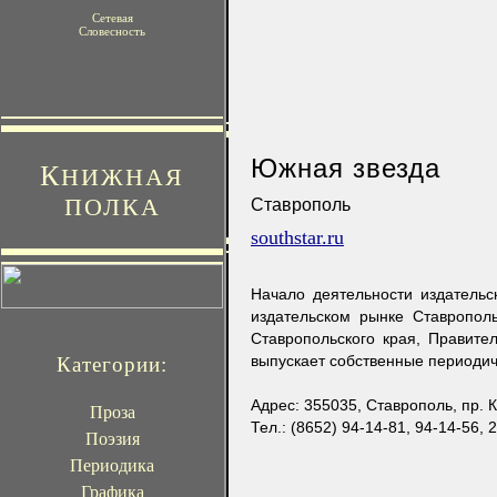
Сетевая
Словесность
Южная звезда
К
НИЖНАЯ
ПОЛКА
Ставрополь
southstar.ru
Начало деятельности издатель
издательском рынке Ставропол
Ставропольского края, Правите
выпускает собственные периодич
Категории:
Адрес: 355035, Ставрополь, пр. К
Проза
Тел.: (8652) 94-14-81, 94-14-56, 
Поэзия
Периодика
Графика