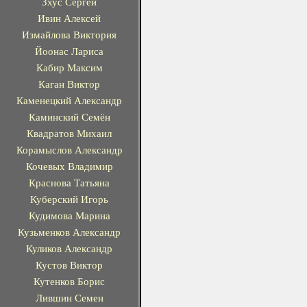
Зхус Сергей
Ивин Алексей
Измайлова Виктория
Йоонас Лариса
Кабир Максим
Каган Виктор
Каменецкий Александр
Каминский Семён
Квадратов Михаил
Корамыслов Александр
Кочевых Владимир
Краснова Татьяна
Куберский Игорь
Кудимова Марина
Кузьменков Александр
Куликов Александр
Кустов Виктор
Кутенков Борис
Лившин Семен