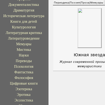
Периодика|Поэзия|Проза|Мемуары
Документалистика
Драматургия
Историческая литература
Книги для детей
Культурология
Литературная критика
Литературоведение
Мемуары
Мистика
Южная звезд
Науки
Переводы
Журнал современной прозы,
Психология
мемуаристики
Фантастика
Философия
Цифровые книги
Эзотерика
Эротика
Эссеистика