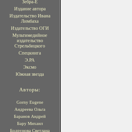
Зебра-Е
Издание автора
Издательство Ивана
Лимбаха
Издательство ОГИ
Мультимедийное
издательство
Стрельбицкого
Спецкнига
Э.РА
Эксмо
Южная звезда
Авторы:
Gorny Eugene
Андреева Ольга
Баранов Андрей
Бару Михаил
Бодрунова Светлана