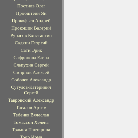
Постнов Олег
Пробштейн Ян
Прокофьев Андрей
Прокошин Валерий
Рупасов Константин
Садхин Георгий
Сати Эрик
Сафронова Елена
Слепухин Сергей
Смирнов Алексей
Соболев Александр
Сутулов-Катеринич
Сергей
Тавровский Александр
Тасалов Артем
Тебенко Вячеслав
Томассон Хелена
Трамич Пантерина
Трор Ирма