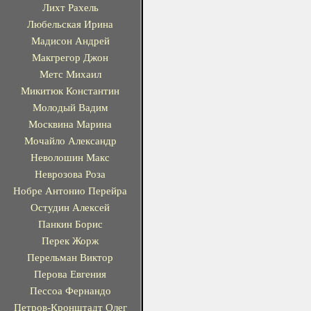
Лихт Рахель
Любельская Ирина
Мадисон Андрей
Макгрегор Джон
Метс Михаил
Микитюк Константин
Молодый Вадим
Москвина Марина
Мочайло Александр
Неволошин Макс
Неврозова Роза
Нобре Антонио Перейра
Остудин Алексей
Панкин Борис
Перек Жорж
Перельман Виктор
Перова Евгения
Пессоа Фернандо
Петров-Кронштадт Олег