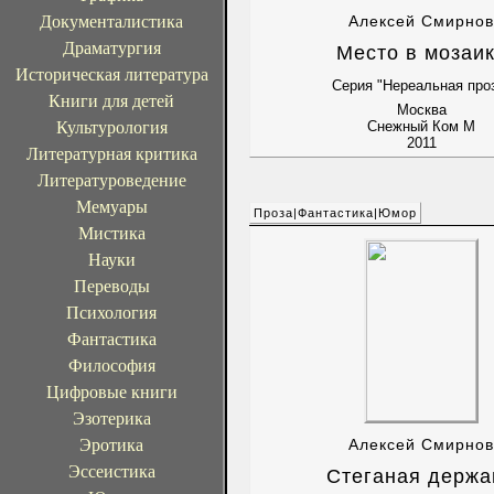
Документалистика
Алексей Смирнов
Драматургия
Место в мозаи
Историческая литература
Серия "Нереальная про
Книги для детей
Москва
Культурология
Снежный Ком М
2011
Литературная критика
Литературоведение
Мемуары
Проза|Фантастика|Юмор
Мистика
Науки
Переводы
Психология
Фантастика
Философия
Цифровые книги
Эзотерика
Эротика
Алексей Смирнов
Эссеистика
Стеганая держа