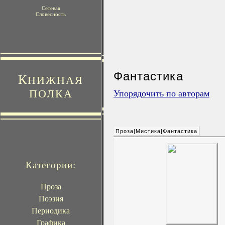
Сетевая
Словесность
Фантастика
К
НИЖНАЯ
ПОЛКА
Упорядочить по авторам
Проза|Мистика|Фантастика
Категории:
Проза
Поэзия
Периодика
Графика