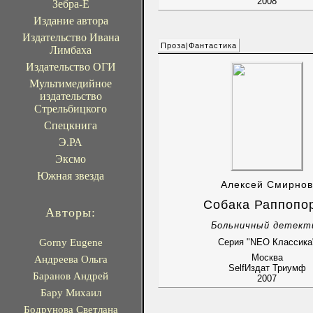
2008
Зебра-Е
Издание автора
Издательство Ивана
Проза|Фантастика
Лимбаха
Издательство ОГИ
Мультимедийное
издательство
Стрельбицкого
Спецкнига
Э.РА
Эксмо
Южная звезда
Алексей Смирнов
Собака Раппопо
Авторы:
Больничный детект
Gorny Eugene
Серия "NEO Классика
Москва
Андреева Ольга
SelfИздат Триумф
Баранов Андрей
2007
Бару Михаил
Бодрунова Светлана