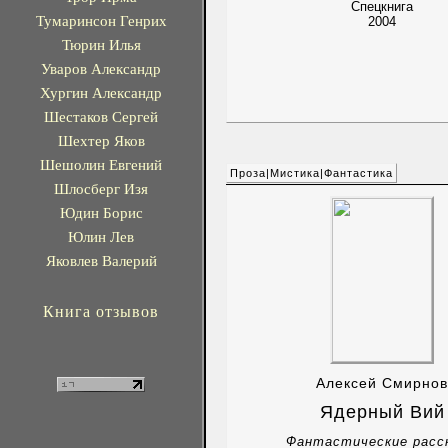
Спецкнига
Тумаринсон Генрих
2004
Тюрин Илья
Уваров Александр
Хургин Александр
Шестаков Сергей
Шехтер Яков
Шешолин Евгений
Проза|Мистика|Фантастика
Шлосберг Изя
Юдин Борис
Юлин Лев
Яковлев Валерий
Книга отзывов
Алексей Смирнов
Ядерный Вий
Фантастические расс