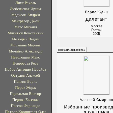
Лихт Рахель
Любельская Ирина
Борис Юдин
Мадисон Андрей
Дилетант
Макгрегор Джон
Москва
Метс Михаил
Гаятри
Микитюк Константин
2005
Молодый Вадим
Москвина Марина
Проза|Фантастика
Мочайло Александр
Неволошин Макс
Неврозова Роза
Нобре Антонио Перейра
Остудин Алексей
Панкин Борис
Перек Жорж
Перельман Виктор
Перова Евгения
Алексей Смирнов
Пессоа Фернандо
Избранные произвед
двух томах
Петров-Кронштадт Олег