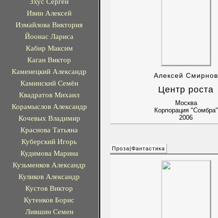
Зхус Сергей
Ивин Алексей
Измайлова Виктория
Йоонас Лариса
Кабир Максим
Каган Виктор
Каменецкий Александр
Алексей Смирнов
Каминский Семён
Центр роста
Квадратов Михаил
Москва
Корамыслов Александр
Корпорация "Сомбра"
Кочевых Владимир
2006
Краснова Татьяна
Куберский Игорь
Проза|Фантастика
Кудимова Марина
Кузьменков Александр
Куликов Александр
Кустов Виктор
Кутенков Борис
Лившин Семен