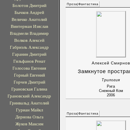
Проза|Фантастика
Болотов Дмитрий
Бычков Андрей
Величко Анатолий
Винтерман Изяслав
Владмели Владимир
Волков Алексей
Габриэль Александр
Гаранин Дмитрий
Гильфанов Ренат
Алексей Смирнов
Голосова Евгения
Замкнутое простра
Горный Евгений
Трилогия
Горчев Дмитрий
Рига
Грановская Галина
Снежный Ком
2006
Грановский Александр
Гринвальд Анатолий
Гуриан Майкл
Проза|Фантастика
Дернова Ольга
Жуков Максим