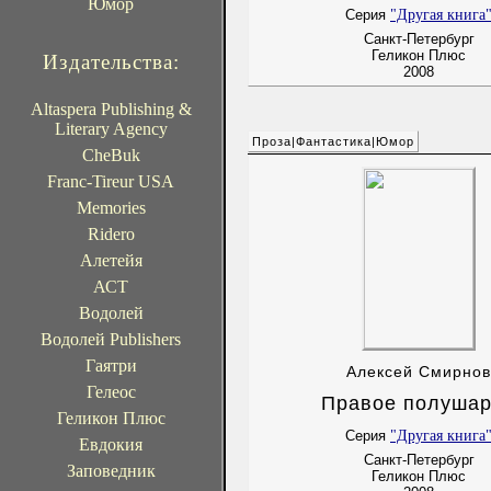
Юмор
"Другая книга
Серия
Санкт-Петербург
Геликон Плюс
Издательства:
2008
Altaspera Publishing &
Literary Agency
Проза|Фантастика|Юмор
CheBuk
Franc-Tireur USA
Memories
Ridero
Алетейя
АСТ
Водолей
Водолей Publishers
Гаятри
Алексей Смирнов
Гелеос
Правое полуша
Геликон Плюс
"Другая книга
Серия
Евдокия
Санкт-Петербург
Заповедник
Геликон Плюс