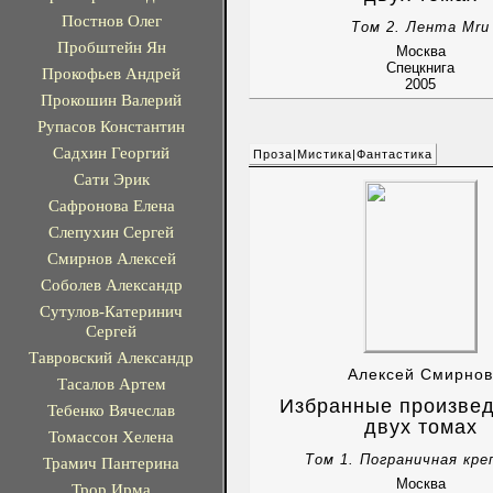
Постнов Олег
Том 2. Лента Mru
Пробштейн Ян
Москва
Спецкнига
Прокофьев Андрей
2005
Прокошин Валерий
Рупасов Константин
Садхин Георгий
Проза|Мистика|Фантастика
Сати Эрик
Сафронова Елена
Слепухин Сергей
Смирнов Алексей
Соболев Александр
Сутулов-Катеринич
Сергей
Тавровский Александр
Алексей Смирнов
Тасалов Артем
Избранные произвед
Тебенко Вячеслав
двух томах
Томассон Хелена
Том 1. Пограничная кр
Трамич Пантерина
Москва
Трор Ирма