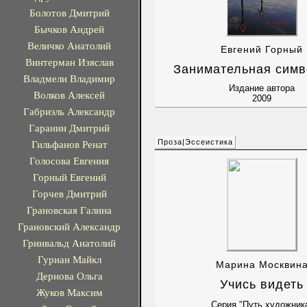
Болотов Дмитрий
Бычков Андрей
Величко Анатолий
Евгений Горный
Винтерман Изяслав
Занимательная симв
Владмели Владимир
Издание автора
Волков Алексей
2009
Габриэль Александр
Гаранин Дмитрий
Проза|Эссеистика
Гильфанов Ренат
Голосова Евгения
Горный Евгений
Горчев Дмитрий
Грановская Галина
Грановский Александр
Гринвальд Анатолий
Гуриан Майкл
Марина Москвин
Дернова Ольга
Учись видеть
Жуков Максим
Серия "Путь художник