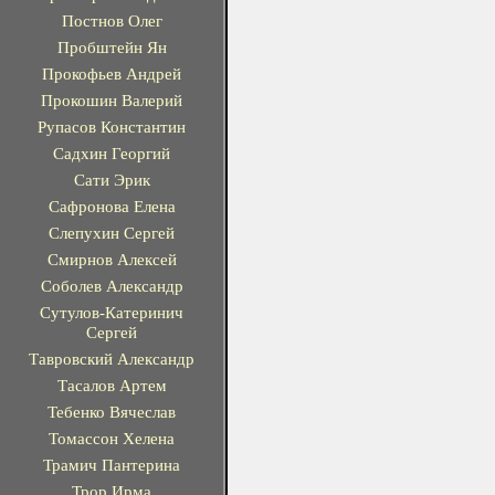
Постнов Олег
Пробштейн Ян
Прокофьев Андрей
Прокошин Валерий
Рупасов Константин
Садхин Георгий
Сати Эрик
Сафронова Елена
Слепухин Сергей
Смирнов Алексей
Соболев Александр
Сутулов-Катеринич
Сергей
Тавровский Александр
Тасалов Артем
Тебенко Вячеслав
Томассон Хелена
Трамич Пантерина
Трор Ирма