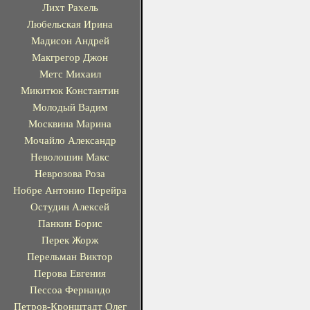
Лихт Рахель
Любельская Ирина
Мадисон Андрей
Макгрегор Джон
Метс Михаил
Микитюк Константин
Молодый Вадим
Москвина Марина
Мочайло Александр
Неволошин Макс
Неврозова Роза
Нобре Антонио Перейра
Остудин Алексей
Панкин Борис
Перек Жорж
Перельман Виктор
Перова Евгения
Пессоа Фернандо
Петров-Кронштадт Олег