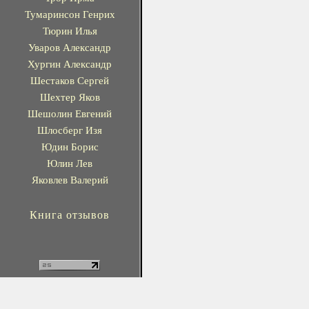
Тумаринсон Генрих
Тюрин Илья
Уваров Александр
Хургин Александр
Шестаков Сергей
Шехтер Яков
Шешолин Евгений
Шлосберг Изя
Юдин Борис
Юлин Лев
Яковлев Валерий
Книга отзывов