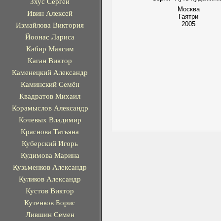
Зхус Сергей
Москва
Ивин Алексей
Гаятри
2005
Измайлова Виктория
Йоонас Лариса
Кабир Максим
Каган Виктор
Каменецкий Александр
Каминский Семён
Квадратов Михаил
Корамыслов Александр
Кочевых Владимир
Краснова Татьяна
Куберский Игорь
Кудимова Марина
Кузьменков Александр
Куликов Александр
Кустов Виктор
Кутенков Борис
Лившин Семен