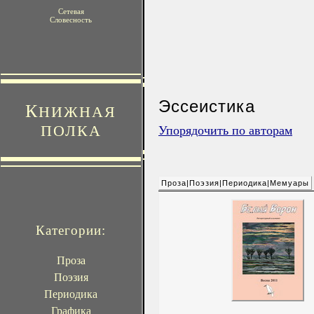
Сетевая
Словесность
Эссеистика
К
НИЖНАЯ
ПОЛКА
Упорядочить по авторам
Проза|Поэзия|Периодика|Мемуары
Категории:
Проза
Поэзия
Периодика
Графика