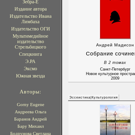
Зебра-Е
Издание автора
Издательство Ивана
Лимбаха
Издательство ОГИ
Мультимедийное
издательство
Андрей Мадисон
Стрельбицкого
Собрание сочине
Спецкнига
Э.РА
В 2 томах
Эксмо
Санкт-Петербург
Новое культурное простра
Южная звезда
2009
Авторы:
Эссеистика|Культурология
Gorny Eugene
Андреева Ольга
Баранов Андрей
Бару Михаил
Бодрунова Светлана