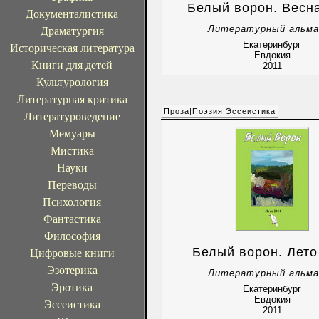
Белый ворон. Весн
Документалистика
Литературный альма
Драматургия
Екатеринбург
Историческая литература
Евдокия
Книги для детей
2011
Культурология
Литературная критика
Проза|Поэзия|Эссеистика
Литературоведение
Мемуары
Мистика
Науки
Переводы
Психология
Фантастика
Философия
Белый ворон. Лето
Цифровые книги
Эзотерика
Литературный альма
Эротика
Екатеринбург
Евдокия
Эссеистика
2011