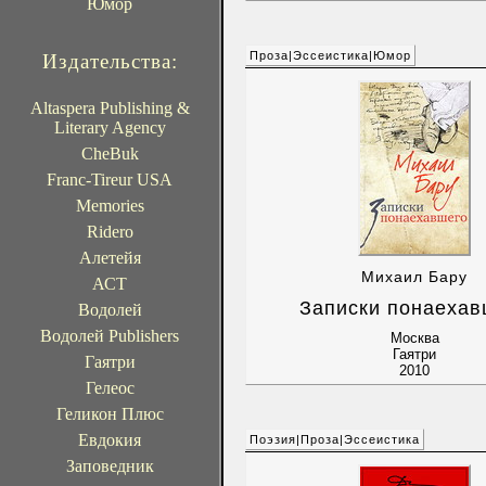
Юмор
Проза|Эссеистика|Юмор
Издательства:
Altaspera Publishing &
Literary Agency
CheBuk
Franc-Tireur USA
Memories
Ridero
Алетейя
Михаил Бару
АСТ
Записки понаехав
Водолей
Водолей Publishers
Москва
Гаятри
Гаятри
2010
Гелеос
Геликон Плюс
Евдокия
Поэзия|Проза|Эссеистика
Заповедник