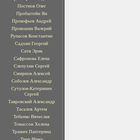
Постнов Олег
Пробштейн Ян
Прокофьев Андрей
Прокошин Валерий
Рупасов Константин
Садхин Георгий
Сати Эрик
Сафронова Елена
Слепухин Сергей
Смирнов Алексей
Соболев Александр
Сутулов-Катеринич
Сергей
Тавровский Александр
Тасалов Артем
Тебенко Вячеслав
Томассон Хелена
Трамич Пантерина
Трор Ирма