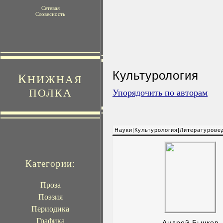
Сетевая
Словесность
Культурология
К
НИЖНАЯ
ПОЛКА
Упорядочить по авторам
Науки|Культурология|Литературове
Категории:
Проза
Поэзия
Периодика
Графика
Андрей Бычков