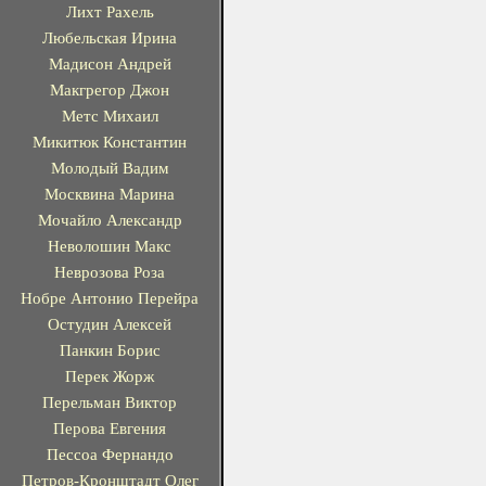
Лихт Рахель
Любельская Ирина
Мадисон Андрей
Макгрегор Джон
Метс Михаил
Микитюк Константин
Молодый Вадим
Москвина Марина
Мочайло Александр
Неволошин Макс
Неврозова Роза
Нобре Антонио Перейра
Остудин Алексей
Панкин Борис
Перек Жорж
Перельман Виктор
Перова Евгения
Пессоа Фернандо
Петров-Кронштадт Олег