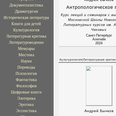
Документалистика
Антропологическое 
Драматургия
Курс лекций и семинаров с в
Историческая литература
Московской Школы Нового
Книги для детей
Литературных курсов им. А
Культурология
Чеховых
Санкт-Петербург
Литературная критика
Алетейя
Литературоведение
2024
Мемуары
Мистика
Культурология|Литературная критик
Науки
Переводы
Психология
Фантастика
Философия
Цифровые книги
Эзотерика
Эротика
Эссеистика
Андрей Бычков