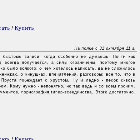
тать
Купить
/
На полке с 31 октября 11 г.
- быстрые записи, когда особенно не думаешь. Почти как
е всегда получается, а силы ограничены, поэтому многое
ко было всякого, о чем хотелось написать, да не сложилось
книжках, о кинушках, впечатления, разговоры: все то, что в
 Пруста побеждает с хрустом. Ну и ладно - песок сквозь
ом. Кому нужно - непонятно, но так ведь и со всем прочим.
омментов, порнография гипер-всеединства. Этого достаточно.
тать
Купить
/