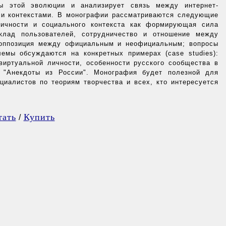
ы этой эволюции и анализирует связь между интернет-
ми контекстами. В монографии рассматриваются следующие
тичности и социального контекста как формирующая сила
вклад пользователей, сотрудничество и отношение между
 оппозиция между официальным и неофициальным; вопросы
емы обсуждаются на конкретных примерах (case studies):
иртуальной личности, особенности русского сообщества в
а "Анекдоты из России". Монография будет полезной для
циалистов по теориям творчества и всех, кто интересуется
тать
Купить
/