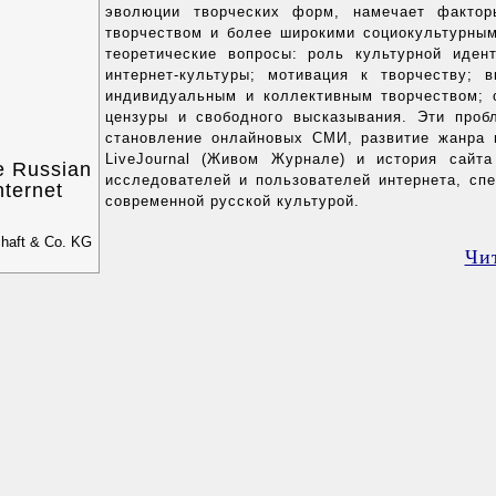
эволюции творческих форм, намечает фактор
творчеством и более широкими социокультурны
теоретические вопросы: роль культурной иден
интернет-культуры; мотивация к творчеству; 
индивидуальным и коллективным творчеством;
цензуры и свободного высказывания. Эти пробл
становление онлайновых СМИ, развитие жанра в
LiveJournal (Живом Журнале) и история сайт
he Russian
исследователей и пользователей интернета, спе
nternet
современной русской культурой.
chaft & Co. KG
Чи