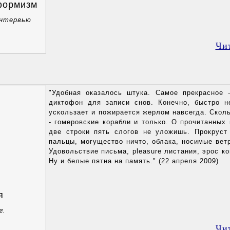
формизм
интервью
Чи
"Удобная оказалось штука. Самое прекрасное 
диктофон для записи снов. Конечно, быстро н
ускользает и пожирается жерлом навсегда. Сколь
- гомеровские корабли и только. О прочитанных 
две строки пять слогов не уложишь. Прокруст
пальцы, могущество ничто, облака, носимые ветр
Удовольствие письма, pleasure листания, эрос к
Ну и белые пятна на память." (22 апреля 2009)
я
г.
Чи