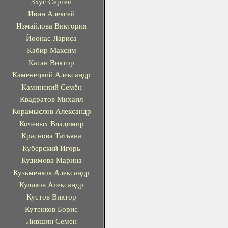
Зхус Сергей
Ивин Алексей
Измайлова Виктория
Йоонас Лариса
Кабир Максим
Каган Виктор
Каменецкий Александр
Каминский Семён
Квадратов Михаил
Корамыслов Александр
Кочевых Владимир
Краснова Татьяна
Куберский Игорь
Кудимова Марина
Кузьменков Александр
Куликов Александр
Кустов Виктор
Кутенков Борис
Лившин Семен