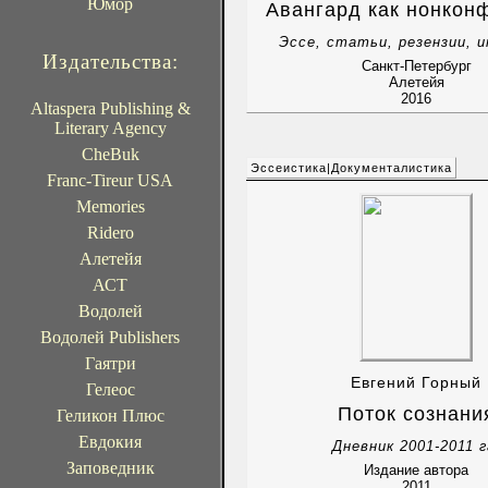
Юмор
Авангард как нонкон
Эссе, статьи, резензии, 
Издательства:
Санкт-Петербург
Алетейя
2016
Altaspera Publishing &
Literary Agency
CheBuk
Эссеистика|Документалистика
Franc-Tireur USA
Memories
Ridero
Алетейя
АСТ
Водолей
Водолей Publishers
Гаятри
Евгений Горный
Гелеос
Поток сознани
Геликон Плюс
Евдокия
Дневник 2001-2011 г
Заповедник
Издание автора
2011