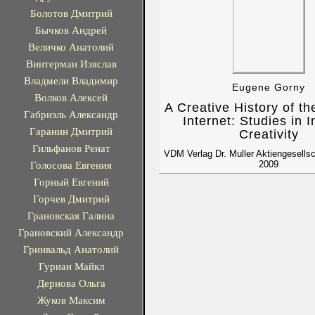
Болотов Дмитрий
Бычков Андрей
Величко Анатолий
Винтерман Изяслав
Владмели Владимир
Eugene Gorny
Волков Алексей
A Creative History of t
Габриэль Александр
Internet: Studies in I
Гаранин Дмитрий
Creativity
Гильфанов Ренат
VDM Verlag Dr. Muller Aktiengesells
Голосова Евгения
2009
Горный Евгений
Горчев Дмитрий
Грановская Галина
Грановский Александр
Гринвальд Анатолий
Гуриан Майкл
Дернова Ольга
Жуков Максим