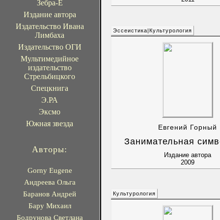
Зебра-Е
Издание автора
Издательство Ивана
Эссеистика|Культурология
Лимбаха
Издательство ОГИ
Мультимедийное
издательство
Стрельбицкого
Спецкнига
Э.РА
Эксмо
Южная звезда
Евгений Горный
Занимательная симв
Авторы:
Издание автора
2009
Gorny Eugene
Андреева Ольга
Баранов Андрей
Культурология
Бару Михаил
Бодрунова Светлана