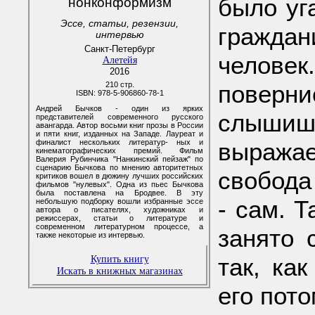
было уг
нонконформизм
Эссе, статьи, резензии,
граждан
интервью
Санкт-Петербург
человек
Алетейя
2016
210 стр.
поверн
ISBN: 978-5-906860-78-1
Андрей Бычков - один из ярких
слыши
представителей современного русского
авангарда. Автор восьми книг прозы в России
и пяти книг, изданных на Западе. Лауреат и
финалист нескольких литератур- ных и
выража
кинематографических премий. Фильм
Валерия Рубинчика "Нанкинский пейзаж" по
сценарию Бычкова по мнению авторитетных
свобода
критиков вошел в дюжину лучших российских
фильмов "нулевых". Одна из пьес Бычкова
была поставлена на Бродвее. В эту
- сам. Т
небольшую подборку вошли избранные эссе
автора о писателях, художниках и
режиссерах, статьи о литературе и
современном литературном процессе, а
занято 
также некоторые из интервью.
Купить книгу
так, ка
Искать в книжных магазинах
его пото