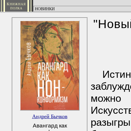
К
НИЖНАЯ
ПОЛКА
"Новы
Исти
заблужд
можно
Искусст
Андрей Бычков
разыгры
Авангард как