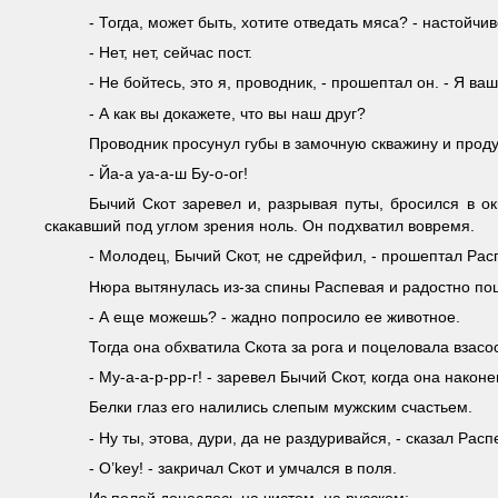
- Тогда, может быть, хотите отведать мяса? - настойчи
- Нет, нет, сейчас пост.
- Не бойтесь, это я, проводник, - прошептал он. - Я ваш
- А как вы докажете, что вы наш друг?
Проводник просунул губы в замочную скважину и прод
- Йа-а уа-а-ш Бу-о-ог!
Бычий Скот заревел и, разрывая путы, бросился в о
скакавший под углом зрения ноль. Он подхватил вовремя.
- Молодец, Бычий Скот, не сдрейфил, - прошептал Расп
Нюра вытянулась из-за спины Распевая и радостно п
- А еще можешь? - жадно попросило ее животное.
Тогда она обхватила Скота за рога и поцеловала взасо
- Му-а-а-р-рр-г! - заревел Бычий Скот, когда она нако
Белки глаз его налились слепым мужским счастьем.
- Ну ты, этова, дури, да не раздуривайся, - сказал Расп
- O’key! - закричал Скот и умчался в поля.
Из полей донеслось на чистом, на русском: