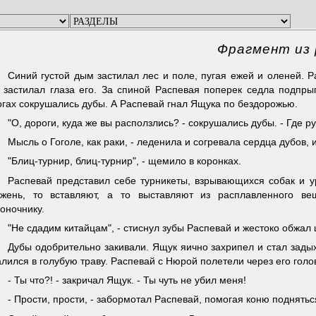
Фрагмент из
Синий густой дым застилал лес и поле, пугая ежей и оленей.
 застилал глаза его. За спиной Распевая поперек седла подпры
огах сокрушались дубы. А Распевай гнал Ящука по бездорожью.
"О, дороги, куда же вы расползлись? - сокрушались дубы. - Где ру
Мысль о Гоголе, как раки, - леденила и согревала сердца дубов, 
"Блиц-турнир, блиц-турнир", - щемило в коронках.
Распевай представил себе турникеты, взрывающихся собак и у
ржень, то вставляют, а то выставляют из расплавленного в
оночнику.
"Не сдадим китайцам", - стиснул зубы Распевай и жестоко обжал
Дубы одобрительно закивали. Ящук яично захрипел и стал зады
лился в голубую траву. Распевай с Нюрой полетели через его голов
- Ты что?! - закричал Ящук. - Ты чуть не убил меня!
- Прости, прости, - забормотал Распевай, помогая коню поднятьс