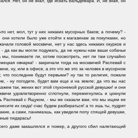
ся. Нет, он не знал, где искать Вальдемара. И, не зная, он
то нет, мол, тут у них никаких мусорных баков; а почему? -
и, они хотели было уже отойти к магазинам за покупками, но
качали головой москвичи, нет у нас здесь никаких окурков и
м, - да как вы могли подумать, да не нужны нам ваши собачьи
 мы, понимаете ли, хотим посмотреть, нет ли там случайно
немецкая овчарка! - закричали тогда на москвичей Распевай с
ине, ну, или в офисе, а это что же это за человек в мусорном
, что последние будут первыми? ну так то религия, пожали
м, - ну погодите, будет вам еще и на земле; да что вы нас
скажем так, жених вот этой глухонемой русской девушки! и они
вичи удовлетворенно сглотнули, перемигнулись и цокнули
ись Распевай с Ящуком, - мы же сказали вам, что мы ищем ее
 несите их сюда! счас будем разбираться! а то ишь ты, пудрят
ие такие, а сами, панимаэшь, как увидели попу спящей девушки,
язные пидарасы!
с сего даже закашлялся и помер, а другого сбил налетающий