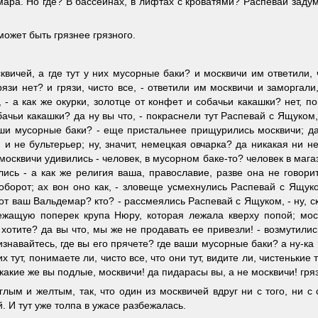
ра. Но где? В бассейнах, в лифтах с кроватями? Распевай задумал
 может быть грязнее грязного.
вичей, а где тут у них мусорные баки? и москвичи им ответили, ч
язи нет? и грязи, чисто все, - ответили им москвичи и заморгал
 - а как же окурки, золотце от конфет и собачьи какашки? нет, по
обачьи какашки? да ну вы что, - покраснели тут Распевай с Ящуко
ши мусорные баки? - еще пристальнее прищурились москвичи; да
т, и не бультерьер; ну, значит, немецкая овчарка? да никакая ни 
 москвичи удивились - человек, в мусорном баке-то? человек в магаз
ись - а как же религия ваша, православие, разве она не говорит
аоборот; ах вон оно как, - зловеще усмехнулись Распевай с Ящуко
этот ваш Вальдемар? кто? - рассмеялись Распевай с Ящуком, - ну, 
ежащую поперек крупа Нюру, которая лежала кверху попой; моск
ее хотите? да вы что, мы же не продавать ее привезли! - возмутил
ризнавайтесь, где вы его прячете? где ваши мусорные баки? а ну-ка
их тут, понимаете ли, чисто все, что они тут, видите ли, чистеньк
а какие же вы подлые, москвичи! да пидарасы вы, а не москвичи! гр
глым и желтым, так, что один из москвичей вдруг ни с того, ни 
 И тут уже толпа в ужасе разбежалась.