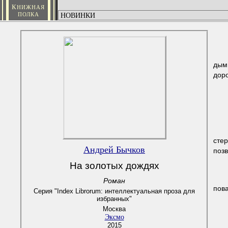
К
НИЖНАЯ
ПОЛКА
дым
дор
сте
Андрей Бычков
позв
На золотых дождях
Роман
пова
Серия "Index Librorum: интеллектуальная проза для
избранных"
Москва
Эксмо
2015