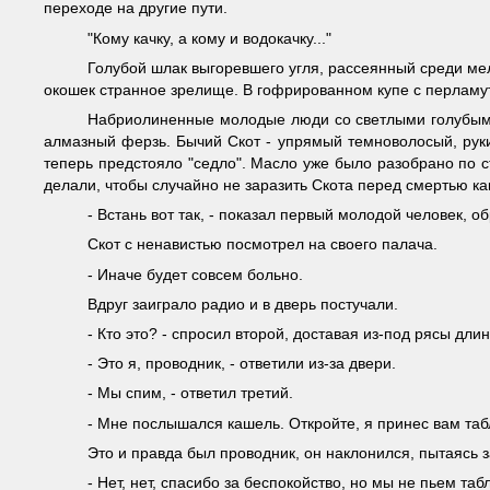
переходе на другие пути.
"Кому качку, а кому и водокачку..."
Голубой шлак выгоревшего угля, рассеянный среди мелк
окошек странное зрелище. В гофрированном купе с перламу
Набриолиненные молодые люди со светлыми голубыми п
алмазный ферзь. Бычий Скот - упрямый темноволосый, руки
теперь предстояло "седло". Масло уже было разобрано по
делали, чтобы случайно не заразить Скота перед смертью к
- Встань вот так, - показал первый молодой человек, о
Скот с ненавистью посмотрел на своего палача.
- Иначе будет совсем больно.
Вдруг заиграло радио и в дверь постучали.
- Кто это? - спросил второй, доставая из-под рясы дли
- Это я, проводник, - ответили из-за двери.
- Мы спим, - ответил третий.
- Мне послышался кашель. Откройте, я принес вам таб
Это и правда был проводник, он наклонился, пытаясь з
- Нет, нет, спасибо за беспокойство, но мы не пьем таб