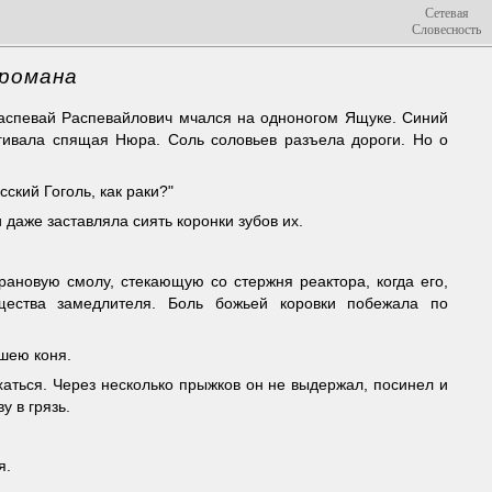
Сетевая
Словесность
 романа
 Распевай Распевайлович мчался на одноногом Ящуке. Синий
гивала спящая Нюра. Соль соловьев разъела дороги. Но о
сский Гоголь, как раки?"
и даже заставляла сиять коронки зубов их.
рановую смолу, стекающую со стержня реактора, когда его,
ещества замедлителя. Боль божьей коровки побежала по
 шею коня.
хаться. Через несколько прыжков он не выдержал, посинел и
у в грязь.
я.