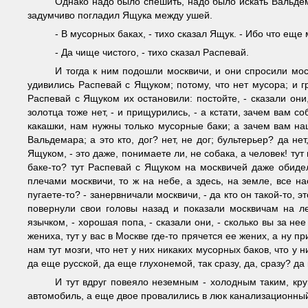
Однако надо было спешить, надо было искать Вальдема
задумчиво погладил Ящука между ушей.
- В мусорных баках, - тихо сказал Ящук. - Ибо что еще
- Да чище чистого, - тихо сказал Распевай.
И тогда к ним подошли москвичи, и они спросили моск
удивились Распевай с Ящуком; потому, что нет мусора; и гр
Распевай с Ящуком их остановили: постойте, - сказали они,
золотца тоже нет, - и прищурились, - а кстати, зачем вам с
какашки, нам нужны только мусорные баки; а зачем вам на
Вальдемара; а это кто, дог? нет, не дог; бультерьер? да не
Ящуком, - это даже, понимаете ли, не собака, а человек! тут
баке-то? тут Распевай с Ящуком на москвичей даже обидел
плечами москвичи, то ж на небе, а здесь, на земле, все н
пугаете-то? - занервничали москвичи, - да кто он такой-то, 
повернули свои головы назад и показали москвичам на л
язычком, - хорошая попа, - сказали они, - сколько вы за н
жениха, тут у вас в Москве где-то прячется ее жених, а ну п
нам тут мозги, что нет у них никаких мусорных баков, что у н
да еще русской, да еще глухонемой, так сразу, да, сразу? д
И тут вдруг повеяло неземным - холодным таким, кру
автомобиль, а еще двое провалились в люк канализационный.