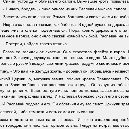
Синий густой дым облизал его сапоги. Выжившие кроты повылезал
- Ничего, бродяги, - пнул одного из них Распевай мыском сапога.
Засветились огни святого Эльма. Заплясали светлячками на дубо
Нюра захлопала глазами, как бабочка. В одной руке она держала
 еще жив и слегка подергивался. Нюра крепко держала его за н
занное в грязи, оно сияло свежей ночной улыбкой. Распевай не вы
- Потерпи, найдем твоего жениха.
Глаза ее засияли от счастья. Она скрестила флейту и карпа.
н рот. Закинув девушку на коня, он вскочил в седло. Мачты дубов
раясь о русский воздух, светляки красиво, радужно светились и ис
тину. - Это вам не желуди жрать, - добавил он, обращаясь неизвест
ской Церкви, о, матушка земля, полная кротов Православия! Го
нов. Засияла бронзовая распеваевская грудь. Он вынул из табаке
му по тропинке. Вымя ее, туго исполненное молока, засветилось 
й синий прекрасный взгляд. И Распевай бережно укрыл его в своей
 И Распевай подоил и его. Он облегчил ему его свист. Цокнули трав
Распевай, - ибо темнота и есть самая синь солнца.
уком полетели ночные вагоны поезда. Из окон запахло жареной
от городов, они неслись горизонтально. Глядя на искры, вылета