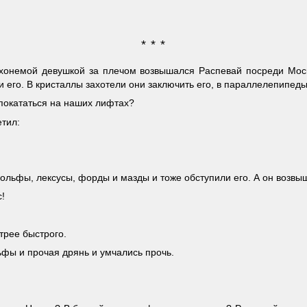
* * *
лухонемой девушкой за плечом возвышался Распевай посреди Моск
и его. В кристаллы захотели они заключить его, в параллелепипед
 покататься на наших лифтах?
етил:
ольфы, лексусы, форды и мазды и тоже обступили его. А он возвы
с!
трее быстрого.
ьфы и прочая дрянь и умчались прочь.