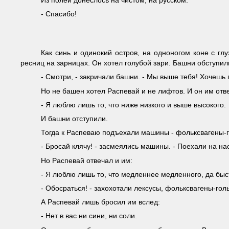
- Спасибо!
Как синь и одинокий остров, на одноногом коне с г
ресниц на зарницах. Он хотел голубой зари. Башни обступил
- Смотри, - закричали башни. - Мы выше тебя! Хочешь
Но не башен хотел Распевай и не лифтов. И он им отв
- Я люблю лишь то, что ниже низкого и выше высокого.
И башни отступили.
Тогда к Распеваю подъехали машины - фольксвагены-г
- Бросай клячу! - засмеялись машины. - Поехали на на
Но Распевай отвечал и им:
- Я люблю лишь то, что медленнее медленного, да быс
- Обосраться! - захохотали лексусы, фольксвагены-гол
А Распевай лишь бросил им вслед:
- Нет в вас ни сини, ни соли.