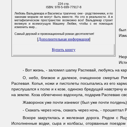
224 стр.
ISBN: 978-5-699-77917-8
Любовь Вальдемара и Василисы трагична: они - родственники, и по
законам морали не могут быть вместе. Но это в реальности. А в
метафизическом пространстве возможно все! Вальдемар строит
великую и всемогущую Машину Любви, чтобы с ее помощью
изменить мир...
был
Самый дерзкий и провокационный роман десятилетия!
Изма
Дополнительная информация
[
]
Купить книгу
Нюри
Исти
- Вот жизнь, - заломил шапку Распевай, любуясь на кар
О, небо, близкое и далекое, очищенное смертью Рим
Распевая. Копья, ножи и пистолеты посыпались из его карма
прислушался к полю и к козе, одиноко бредущей навстречу е
на землю. Коза облегченно вздохнула, подарив Распеваю сво
Жаворонок уже почти изнемог (был уже почти полдень).
- Скакать через ночь, скакать через ночь, - прошептал 
Вскоре закрутилась и железная дорога. Рядом с Ящ
Исполненные водки, сыра и колбасы, оторванные поездом 