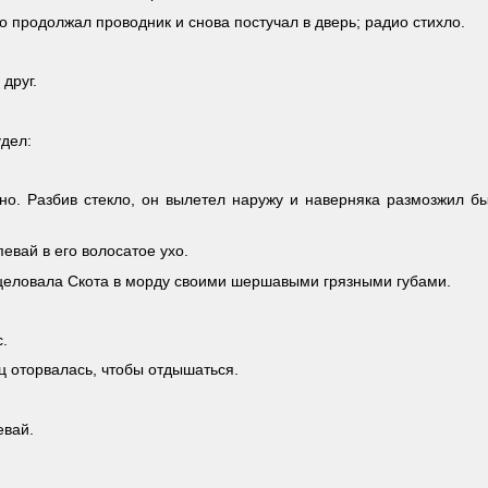
во продолжал проводник и снова постучал в дверь; радио стихло.
 друг.
удел:
кно. Разбив стекло, он вылетел наружу и наверняка размозжил б
евай в его волосатое ухо.
оцеловала Скота в морду своими шершавыми грязными губами.
с.
нец оторвалась, чтобы отдышаться.
евай.