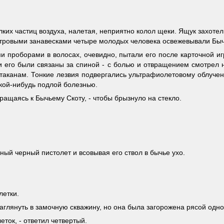
их частиц воздуха, налетая, неприятно колол щеки. Ящук захотел 
тровыми занавесками четыре молодых человека освежевывали Быч
роборами в волосах, очевидно, пытали его после карточной игры
 его были связаны за спиной - с болью и отвращением смотрел на
 стаканам. Тонкие лезвия подвергались ультрафиолетовому облуч
акой-нибудь подлой болезнью.
бращаясь к Бычьему Скоту, - чтобы брызнуло на стекло.
нный черный пистолет и всовывая его ствол в бычье ухо.
летки.
аглянуть в замочную скважину, но она была загорожена рясой одно
леток, - ответил четвертый.