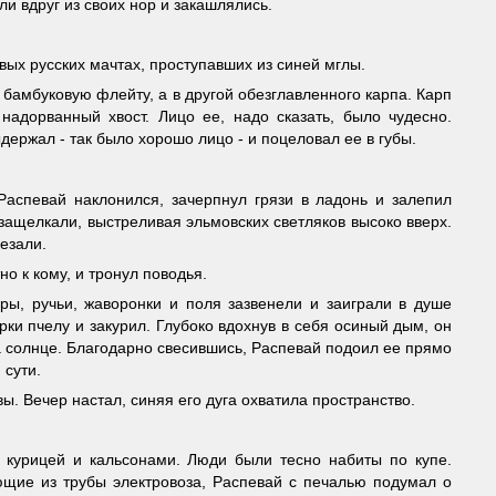
и вдруг из своих нор и закашлялись.
вых русских мачтах, проступавших из синей мглы.
 бамбуковую флейту, а в другой обезглавленного карпа. Карп
адорванный хвост. Лицо ее, надо сказать, было чудесно.
держал - так было хорошо лицо - и поцеловал ее в губы.
 Распевай наклонился, зачерпнул грязи в ладонь и залепил
 защелкали, выстреливая эльмовских светляков высоко вверх.
чезали.
но к кому, и тронул поводья.
ры, ручьи, жаворонки и поля зазвенели и заиграли в душе
рки пчелу и закурил. Глубоко вдохнув в себя осиный дым, он
на солнце. Благодарно свесившись, Распевай подоил ее прямо
 сути.
ы. Вечер настал, синяя его дуга охватила пространство.
 курицей и кальсонами. Люди были тесно набиты по купе.
ющие из трубы электровоза, Распевай с печалью подумал о