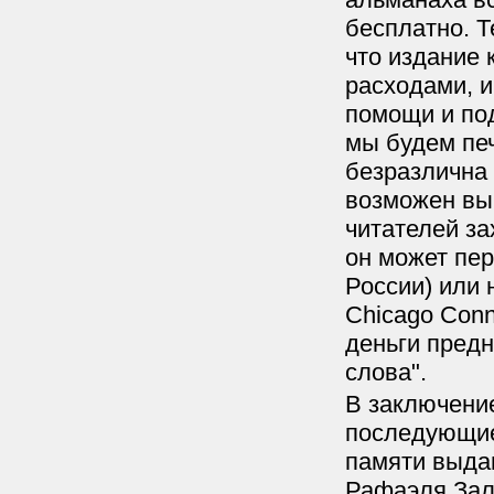
бесплатно. Т
что издание 
расходами, и
помощи и по
мы будем печ
безразлична 
возможен вып
читателей за
он может пер
России) или 
Chicago Conn
деньги предн
слова".
В заключение
последующие
памяти выда
Рафаэля Зал