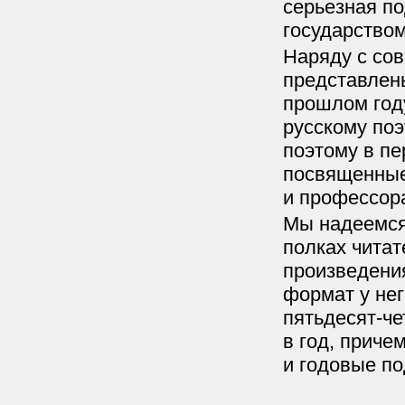
серьезная по
государством
Наряду с со
представлен
прошлом году
русскому по
поэтому в п
посвященные
и профессора
Мы надеемся,
полках читат
произведения
формат у нег
пятьдесят-че
в год, приче
и годовые по