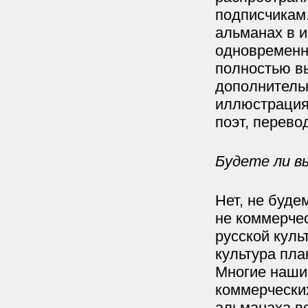
подписчикам
альманах в и
одновременн
полностью вы
дополнитель
иллюстрациям
поэт, перево
Будете ли в
Нет, не буде
не коммерчес
русской куль
культура пла
Многие наши
коммерческих
альманаха вс