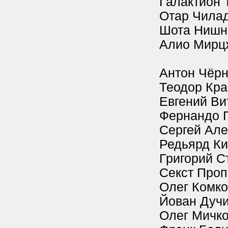
Галактион Т
Отар Чилад
Шота Нишни
Алио Мирцх
Антон Чёр
Теодор Кра
Евгений Ви
Фернандо П
Сергей Але
Редьярд Ки
Григорий С
Секст Про
Олег Комко
Йован Дучи
Олег Мичко