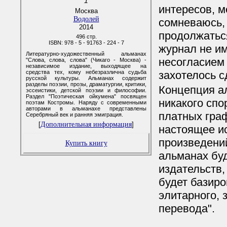
1
интересов, м
Москва
Водолей
сомневаюсь, 
2014
продолжатьс
496 стр.
ISBN: 978 - 5 - 91763 - 224 - 7
журнал не им
Литературно-художественный альманах
несогласием 
"Слова, слова, слова" (Чикаго - Москва) -
независимое издание, выходящее на
захотелось с
средства тех, кому небезразлична судьба
русской культуры. Альманах содержит
разделы поэзии, прозы, драматургии, критики,
Концепция ал
эссеистики, детской поэзии и философии.
Раздел "Поэтическая ойкумена" посвящен
никакого спо
поэтам Костромы. Наряду с современными
авторами в альманахе представлены
платных граф
Серебряный век и ранняя эмиграция.
Дополнительная информация
[
]
настоящее ис
произведени
Купить книгу
альманах буд
издательств,
будет базиро
элитарного, 
перевода".