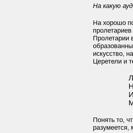
На какую ау
На хорошо п
пролетариев 
Пролетарии в
образованный
искусство, н
Церетели и т
Л
Н
И
М
Понять то, ч
разумеется, 