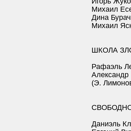
Игорь Жуко
Михаил Ес
Дина Бурач
Михаил Яс
ШКОЛА ЗЛ
Рафаэль Л
Александр
(Э. Лимонов
СВОБОДНО
Даниэль К