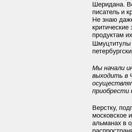
Шеридана. Ве
писатель и к
Не знаю даже
критические 
продуктам их
Шмуцтитулы 
петербургски
Мы начали и
выходить в Ч
осуществлят
приобрести
Верстку, под
московское и
альманах в о
распростран