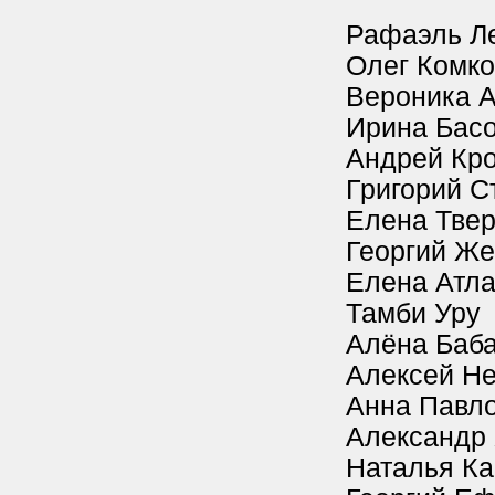
Рафаэль Л
Олег Комко
Вероника 
Ирина Бас
Андрей Кро
Григорий С
Елена Твер
Георгий Ж
Елена Атл
Тамби Уру
Алёна Баб
Алексей Н
Анна Павл
Александр
Наталья К