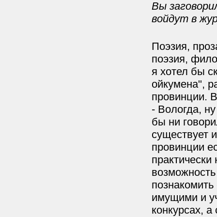
Вы заговорил
войдут в жу
Поэзия, проз
поэзия, фило
я хотел бы с
ойкумена", р
провинции. В
- Вологда, н
бы ни говори
существует и
провинции ес
практически 
возможность 
познакомить 
имущими и у
конкурсах, а