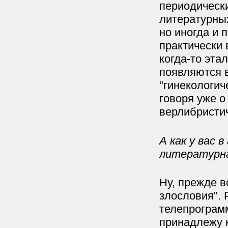
периодическ
литературных
но иногда и 
практически 
когда-то эта
появляются в
"гинекологич
говоря уже о
верлибристич
А как у вас 
литературн
Ну, прежде в
злословия". 
телепрограмм
принадлежу к