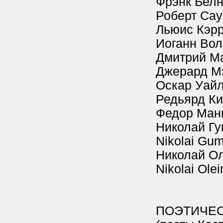
Фрэнк Белнэ
Роберт Саут
Льюис Кэрр
Иоганн Вол
Дмитрий М
Джерард Мэ
Оскар Уайл
Редьярд Ки
Федор Ман
Николай Гу
Nikolai Gumi
Николай Ол
Nikolai Ole
ПОЭТИЧЕ