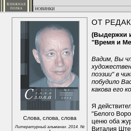
К
НИЖНАЯ
ПОЛКА
ОТ РЕДА
(Выдержки и
"Время и Ме
Вадим, Вы ч
художествен
поэзии" в ч
побудило Ва
какова его к
Я действител
"Белого Воро
Слова, слова, слова
ценю оба жур
Литературный альманах. 2014. №
Виталия Ште