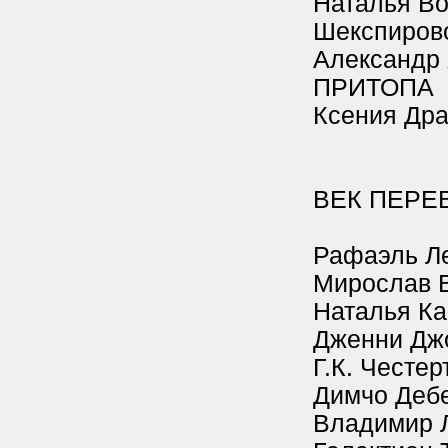
Наталья Во
Шекспиров
Александр
ПРИТОПА
Ксения Др
ВЕК ПЕРЕ
Рафаэль Л
Мирослав В
Наталья К
Дженни Джо
Г.К. Честер
Димчо Дебе
Владимир 