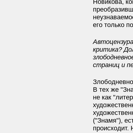
Новикова, ко
преобразившу
неузнаваемос
его только п
Автоцензура
критика? До
злободневно
страниц и п
Злободневно
В тех же "Зн
не как "лите
художественн
художествен
("Знамя"), е
происходит. 