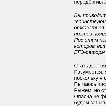
передёргиван
Вы приводите
"воинствующ
отказаться 
поэтов появи
Под этим по
котором ест
ЕГЭ-реформ 
Стать достоя
Разумеется, 
поскольку я 
Пытаюсь пис
Рыжем, но ст
Опасна не фи
будем забыва