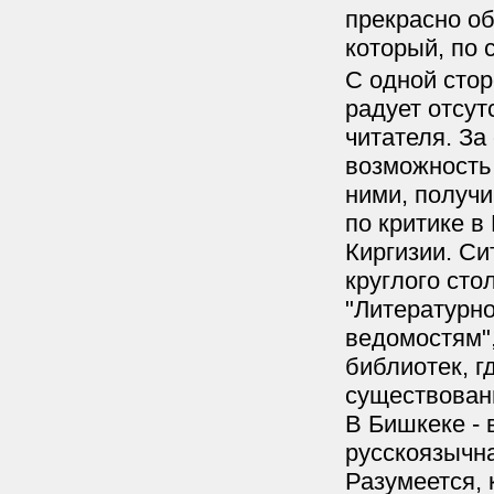
прекрасно об
который, по с
С одной стор
радует отсут
читателя. За
возможность
ними, получи
по критике в
Киргизии. Си
круглого сто
"Литературно
ведомостям",
библиотек, г
существовани
В Бишкеке - 
русскоязычна
Разумеется, 