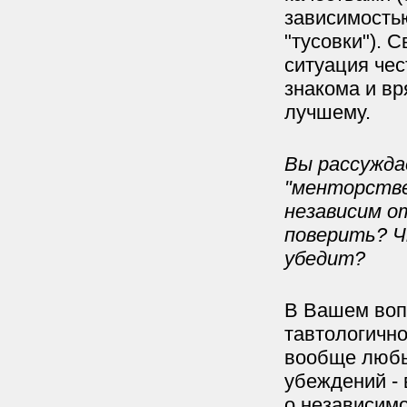
зависимость
"тусовки"). 
ситуация чес
знакома и вр
лучшему.
Вы рассужда
"менторстве
независим о
поверить? Ч
убедит?
В Вашем воп
тавтологично
вообще любых
убеждений - 
о независимо