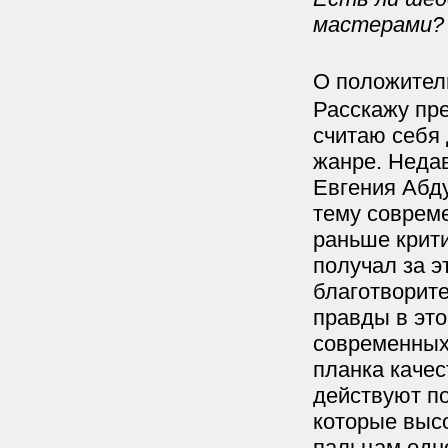
мастерами?
О положител
Расскажу пре
считаю себя
жанре. Неда
Евгения Абду
тему совреме
раньше крити
получал за э
благотворите
правды в это
современных
планка качес
действуют по
которые высо
пальцам одно