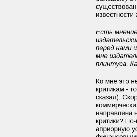
существован
известности 
Есть мнение
издательски
перед нами ш
мне издател
плинтуса. К
Ко мне это н
критикам - т
сказал). Ско
коммерческих
направлена н
критики? По-
априорную у
финансовыми