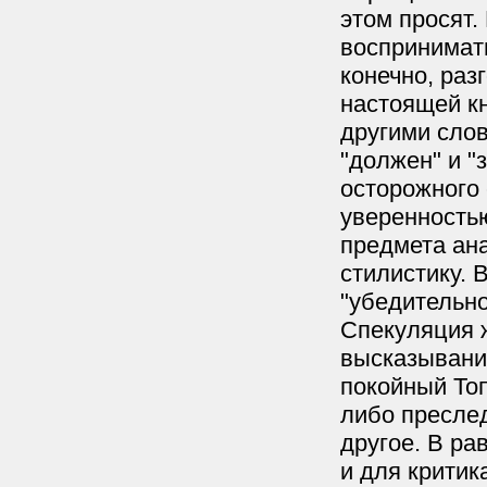
этом просят
воспринимать
конечно, раз
настоящей кн
другими слов
"должен" и "
осторожного 
уверенностью
предмета ана
стилистику. 
"убедительн
Спекуляция 
высказывания
покойный То
либо преслед
другое. В ра
и для критик