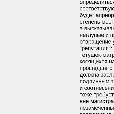
определиться
соответству
будет априор
степень моег
а высказыван
неглупые и 
отвращение 
"репутация":
тётушек-мат
косящихся на
прошедшего д
должна засло
подлинным то
и соотнесени
тоже требует
вне магистра
незамеченны