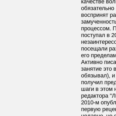
качестве вол
обязательно
воспринят ра
замученность
процессом. П
поступал в 2
незаинтерес
посещали раз
его пределам
Активно писа
занятие это 
обязывал), и
получил пред
шаги в этом 
редактора "
2010-м опубл
первую рецен
недавно, но 