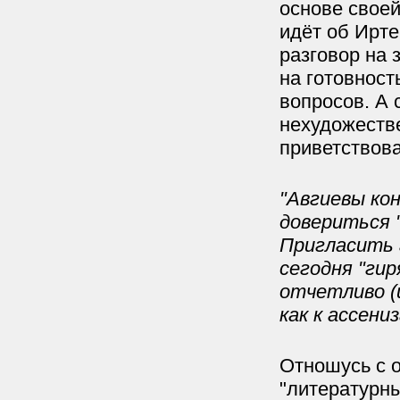
основе своей
идёт об Ирте
разговор на 
на готовност
вопросов. А 
нехудожеств
приветствова
"Авгиевы ко
довериться 
Пригласить 
сегодня "гир
отчетливо (и
как к ассен
Отношусь с 
"литературны