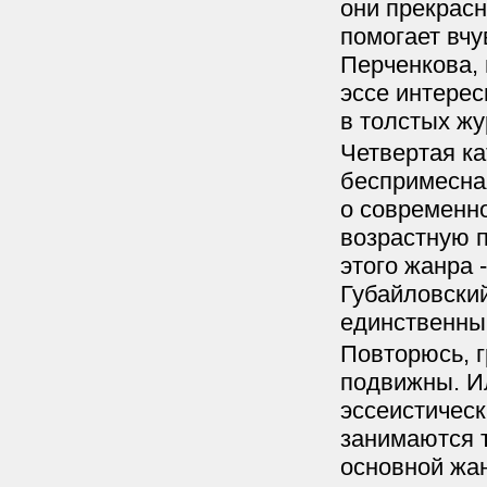
они прекрасн
помогает вчу
Перченкова, 
эссе интерес
в толстых жу
Четвертая ка
беспримесна
о современно
возрастную п
этого жанра 
Губайловский
единственны
Повторюсь, г
подвижны. Ил
эссеистическ
занимаются т
основной жан