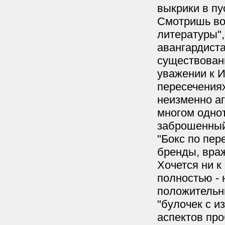
выкрики в пу
Смотришь во
литературы",
авангардиста
существован
уважении к 
пересечениях
неизменно аг
многом однот
заброшенный
"Бокс по пер
бренды, враж
Хочется ни к
полностью - 
положительн
"булочек с и
аспектов пр