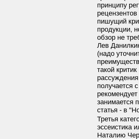
принципу ре
рецензентов 
пишущий крит
продукции, н
обзор не тре
Лев Данилки
(надо уточни
преимуществе
такой критик
рассуждения 
получается с
рекомендует 
занимается 
статья - в "Н
Третья катег
эссеистика и
Наталию Черн