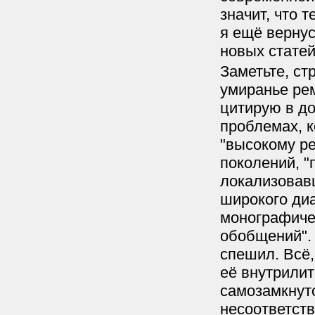
значит, что т
я ещё вернус
новых статей
Заметьте, ст
умиранье рем
цитирую в до
проблемах, 
"высокому ре
поколений, 
локализовав
широкого диа
монографиче
обобщений". 
спешил. Всё,
её внутрилит
самозамкнуто
несоответств