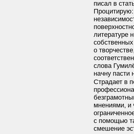
писал в стат
Процитирую:
независимост
поверхностно
литературе 
собственных
о творчестве
соответстве
слова Гумилё
начну пасти 
Страдает в п
профессиона
безграмотны
мнениями, и
ограниченно
с помощью та
смешение эст