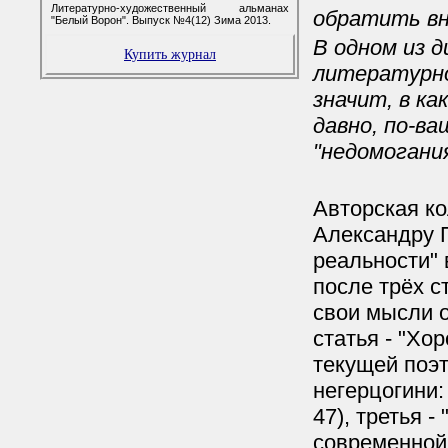
Литературно-художественный альманах
обратить вн
"Белый Ворон". Выпуск №4(12) Зима 2013.
В одном из 
Купить журнал
литературной
значит, в ка
давно, по-ва
"недомогани
Авторская к
Александру 
реальности" 
после трёх с
свои мысли о
статья - "Хо
текущей поэт
негерцогини:
47), третья 
современной 