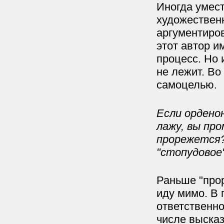
Иногда умест
художественн
аргументиров
этот автор и
процесс. Но 
не лежит. Во
самоцелью.
Если ордено
лажу, вы про
прорежется
"стопудовое"
Раньше "про
иду мимо. В 
ответственно
числе выска