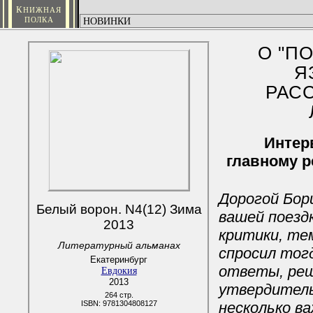
К
НИЖНАЯ
ПОЛКА
О "П
Я
РАС
Интер
главному р
Дорогой Бор
Белый ворон. N4(12) Зима
вашей поезд
2013
критики, тем
Литературный альманах
спросил тог
Екатеринбург
ответы, реше
Евдокия
2013
утвердитель
264 стр.
ISBN: 9781304808127
несколько в