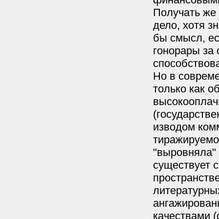
Получать же 
дело, хотя з
бы смысл, ес
гонорары за 
способствов
Но в соврем
только как о
высокооплачи
(государстве
изводом ком
тиражируемо
"выровняла" 
существует с
пространств
литературных
ангажирован
качествами 