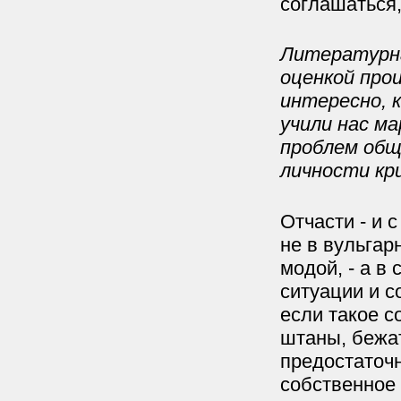
соглашаться,
Литературна
оценкой прои
интересно, к
учили нас м
проблем общ
личности к
Отчасти - и 
не в вульгар
модой, - а в
ситуации и с
если такое с
штаны, бежа
предостаточн
собственное 