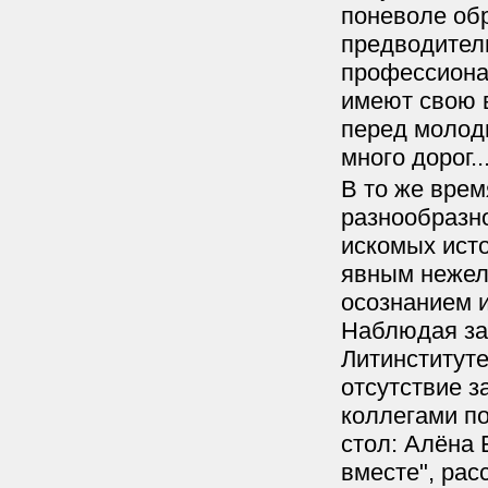
поневоле об
предводител
профессиона
имеют свою в
перед молод
много дорог..
В то же врем
разнообразно
искомых исто
явным нежел
осознанием 
Наблюдая за
Литинституте
отсутствие з
коллегами п
стол: Алёна 
вместе", рас