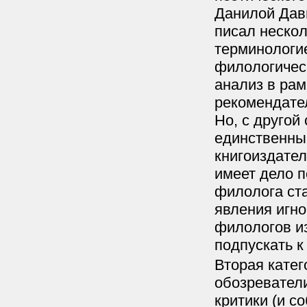
Данилой Дав
писал нескол
терминологие
филологическ
анализ в рам
рекомендател
Но, с другой
единственны
книгоиздател
имеет дело п
филолога ста
явления игно
филологов из
подпускать к
Вторая катег
обозреватели
критики (и с