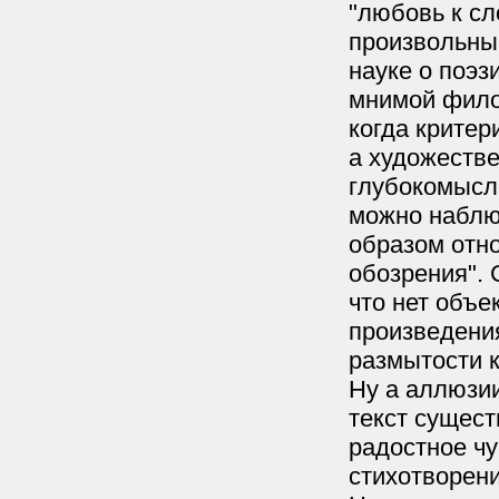
"любовь к сл
произвольны
науке о поэзи
мнимой фило
когда критер
а художеств
глубокомысл
можно наблю
образом отно
обозрения". 
что нет объе
произведения,
размытости 
Ну а аллюзии
текст сущест
радостное чу
стихотворени