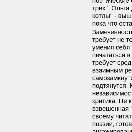
поэтические 
трёх", Ольга
котлы" - выш
пока что ост
Замеченност
требует не т
умения себя
печататься 
требует сре
взаимным ре
самозамкнуто
подтянутся. 
независимост
критика. Не 
взвешенная "
своему чита
поэзии, гото
ангажирован