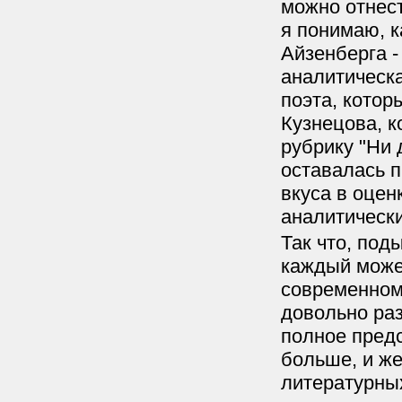
можно отнест
я понимаю, к
Айзенберга -
аналитическа
поэта, котор
Кузнецова, к
рубрику "Ни 
оставалась п
вкуса в оцен
аналитически
Так что, под
каждый може
современном
довольно раз
полное предс
больше, и ж
литературных