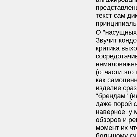
представлени
текст сам ди
принципиальн
О "насущных
Звучит кондо
критика выхо
сосредотачив
немаловажная
(отчасти это
как самоцен
изделие сраз
"брендам" (и
даже порой с
наверное, у 
обзоров и ре
момент их чт
большому счё