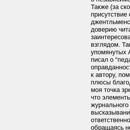
Также (за ск
присутствие 
джентльменск
доверию чита
заинтересов
взглядом. Т
упомянутых А
писал о "пед
оправданнос
к автору, по
плюсы благод
моя точка зр
что элемент
журнального 
высказывани
ответственно
обращаясь не