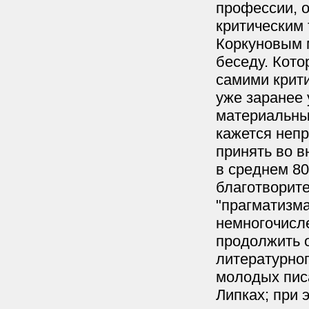
профессии, о
критическим 
Коркуновым 
беседу. Кото
самими крит
уже заранее 
материальных
кажется непр
принять во в
в среднем 80
благотворите
"прагматизм
немногочисле
продолжить о
литературно
молодых пис
Липках; при 