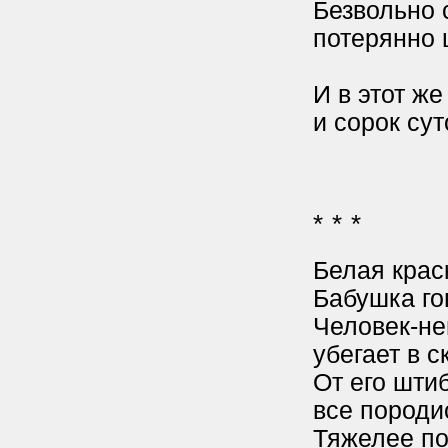
Безвольно 
потерянно ш
И в этот же
и сорок сут
* * *
Белая крас
Бабушка го
Человек-не
убегает в с
От его штиб
все породи
Тяжелее по