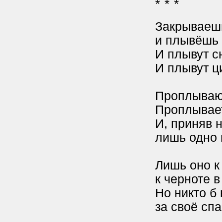
* * *
Закрываешь
и плывёшь 
И плывут с
И плывут ц
Проплывают
Проплывает
И, приняв н
лишь одно 
Лишь оно к
к черноте в
Но никто б
за своё спа