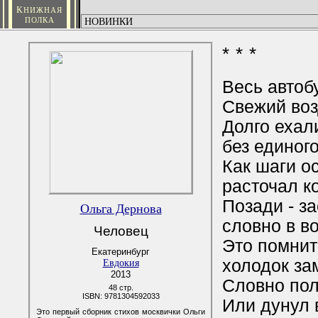
К
НИЖНАЯ
ПОЛКА
* * *
Весь автоб
Свежий воз
Долго ехал
без единого
Как шаги о
расточал к
Позади - з
Ольга Дернова
словно в в
Человец
Это помнит
Екатеринбург
холодок за
Евдокия
2013
Словно полк
48 стр.
ISBN: 9781304592033
Или дунул в
Это первый сборник стихов москвички Ольги