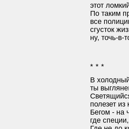
этот ломки
По таким п
все полици
сгусток жиз
ну, точь-в-
* * *
В холодный
ты выгляне
Светящийс
полезет из 
Бегом - на 
где специи,
Где не до 