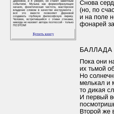
Снова серд
Дерновой, и я уверен, он станет заметным
событием. Музыка как формообразующее
начало, фонетическая чистота, мастерское
(но, по сча
владение словом в качестве инструмента -
всё это вместе позволяет Дерновой
и на поле н
создавать глубокую философскую лирику.
Человек, встретившийся с этими стихами,
фонарей за
никогда не назовет автора поэтессой - только
ПОЭТОМ!
Купить книгу
БАЛЛАДА
Пока они н
их тьмой об
Но солнечн
мелькал и 
то дикая сл
И первый в
посмотришь
Второй же 