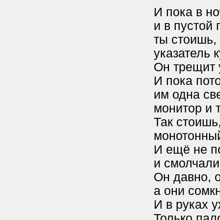
И пока в н
и в пустой 
ты стоишь, 
указатель к
Он трещит 
И пока пот
им одна св
монитор и 
Так стоишь
монотонный
И ещё не п
и смолчали
Он давно, о
а они сомк
И в руках у
Только пал