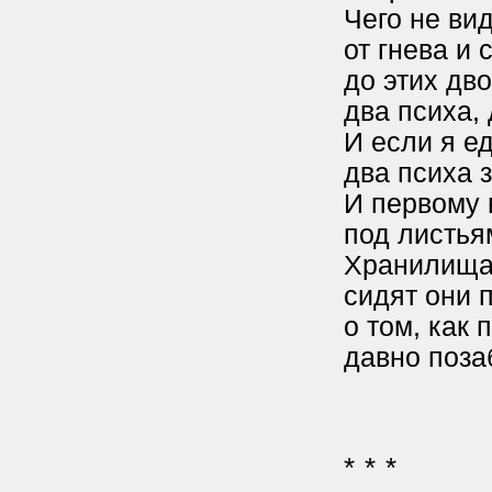
Чего не ви
от гнева и 
до этих дво
два психа,
И если я ед
два психа 
И первому 
под листьям
Хранилища 
сидят они 
о том, как 
давно поза
* * *