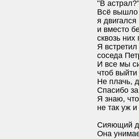
"В астрал?"
Всё вышло 
я двигался 
и вместо б
сквозь них
Я встретил
соседа Пет
И все мы с
чтоб выйти
Не плачь, 
Спасибо за 
Я знаю, чт
не так уж и
Сияющий де
Она унимае