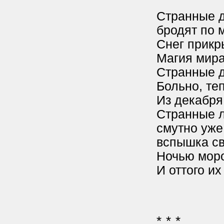
Странные д
бродят по 
Снег прикр
Магия мира
Странные д
Больно, теп
Из декабря 
Странные л
смутно уже 
вспышка св
Ночью моро
И оттого их
* * *