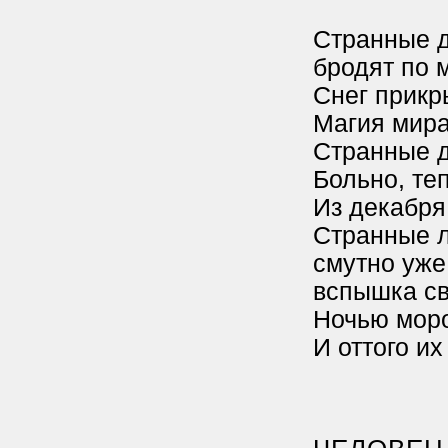
Странные д
бродят по 
Снег прикр
Магия мира
Странные д
Больно, теп
Из декабря 
Странные л
смутно уже 
вспышка св
Ночью моро
И оттого их