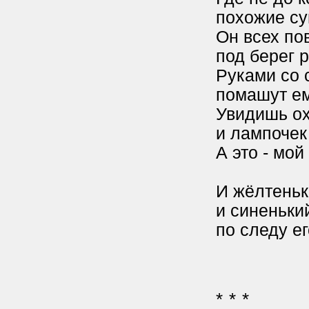
похожие су
Он всех пов
под берег р
Руками со 
помашут ем
Увидишь ох
и лампочек 
А это - мой
И жёлтеньк
и синеньки
по следу ег
* * *