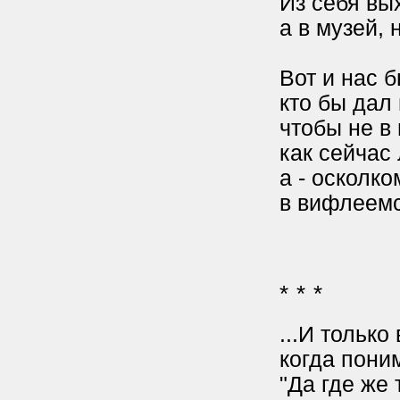
Из себя вых
а в музей, н
Вот и нас 
кто бы дал
чтобы не в 
как сейчас
а - осколко
в вифлеемс
* * *
...И только
когда поним
"Да где же 