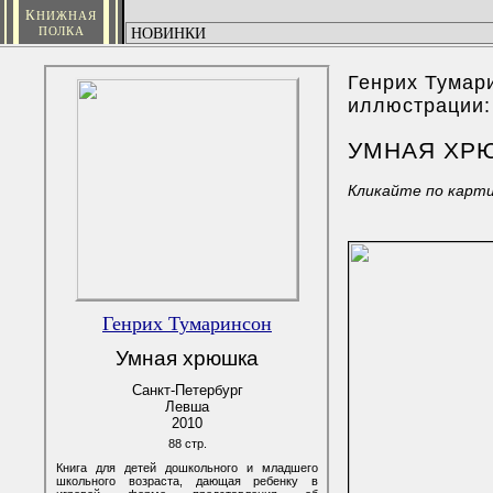
К
НИЖНАЯ
ПОЛКА
Генрих Тумар
иллюстрации:
УМНАЯ ХР
Кликайте по карт
Генрих Тумаринсон
Умная хрюшка
Санкт-Петербург
Левша
2010
88 стр.
Книга для детей дошкольного и младшего
школьного возраста, дающая ребенку в