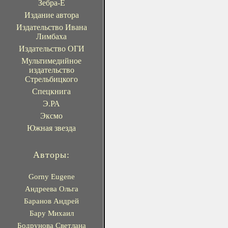
Зебра-Е
Издание автора
Издательство Ивана
Лимбаха
Издательство ОГИ
Мультимедийное
издательство
Стрельбицкого
Спецкнига
Э.РА
Эксмо
Южная звезда
Авторы:
Gorny Eugene
Андреева Ольга
Баранов Андрей
Бару Михаил
Бодрунова Светлана