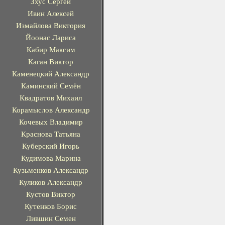
Зхус Сергей
Ивин Алексей
Измайлова Виктория
Йоонас Лариса
Кабир Максим
Каган Виктор
Каменецкий Александр
Каминский Семён
Квадратов Михаил
Корамыслов Александр
Кочевых Владимир
Краснова Татьяна
Куберский Игорь
Кудимова Марина
Кузьменков Александр
Куликов Александр
Кустов Виктор
Кутенков Борис
Лившин Семен