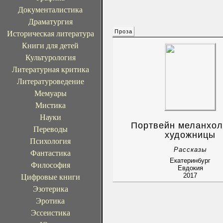
Документалистика
Драматургия
Проза
Историческая литература
Книги для детей
Культурология
Литературная критика
Литературоведение
Мемуары
Мистика
Науки
Портвейн меланхол
Переводы
художницы
Психология
Рассказы
Фантастика
Екатеринбург
Философия
Евдокия
2017
Цифровые книги
Эзотерика
Эротика
Эссеистика