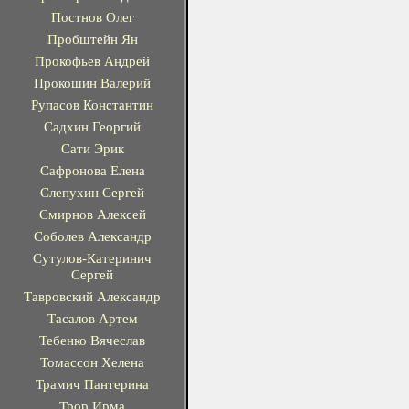
Постнов Олег
Пробштейн Ян
Прокофьев Андрей
Прокошин Валерий
Рупасов Константин
Садхин Георгий
Сати Эрик
Сафронова Елена
Слепухин Сергей
Смирнов Алексей
Соболев Александр
Сутулов-Катеринич
Сергей
Тавровский Александр
Тасалов Артем
Тебенко Вячеслав
Томассон Хелена
Трамич Пантерина
Трор Ирма