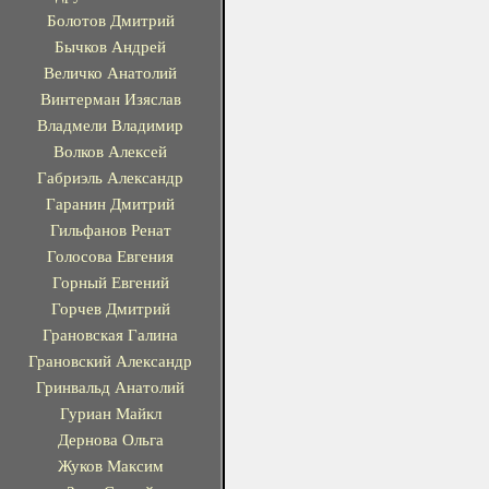
Болотов Дмитрий
Бычков Андрей
Величко Анатолий
Винтерман Изяслав
Владмели Владимир
Волков Алексей
Габриэль Александр
Гаранин Дмитрий
Гильфанов Ренат
Голосова Евгения
Горный Евгений
Горчев Дмитрий
Грановская Галина
Грановский Александр
Гринвальд Анатолий
Гуриан Майкл
Дернова Ольга
Жуков Максим