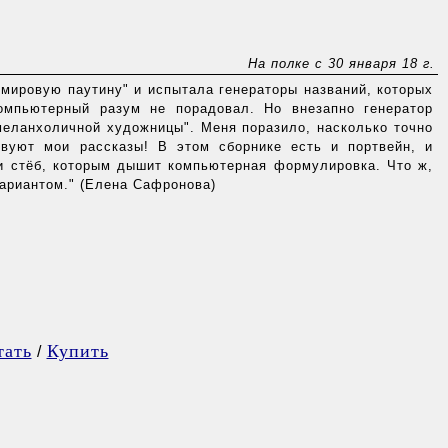
На полке с 30 января 18 г.
 "мировую паутину" и испытала генераторы названий, которых
омпьютерный разум не порадовал. Но внезапно генератор
меланхоличной художницы". Меня поразило, насколько точно
твуют мои рассказы! В этом сборнике есть и портвейн, и
 и стёб, которым дышит компьютерная формулировка. Что ж,
вариантом." (Елена Сафронова)
тать
Купить
/