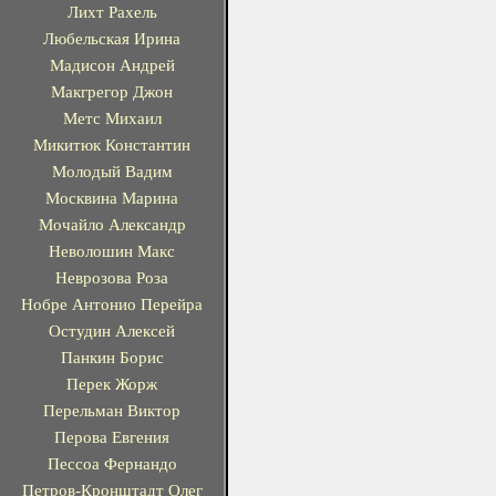
Лихт Рахель
Любельская Ирина
Мадисон Андрей
Макгрегор Джон
Метс Михаил
Микитюк Константин
Молодый Вадим
Москвина Марина
Мочайло Александр
Неволошин Макс
Неврозова Роза
Нобре Антонио Перейра
Остудин Алексей
Панкин Борис
Перек Жорж
Перельман Виктор
Перова Евгения
Пессоа Фернандо
Петров-Кронштадт Олег