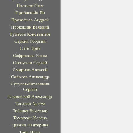
Постнов Олег
Пробштейн Ян
Прокофьев Андрей
Прокошин Валерий
Рупасов Константин
Садхин Георгий
Сати Эрик
Сафронова Елена
Слепухин Сергей
Смирнов Алексей
Соболев Александр
Сутулов-Катеринич
Сергей
Тавровский Александр
Тасалов Артем
Тебенко Вячеслав
Томассон Хелена
Трамич Пантерина
Трор Ирма