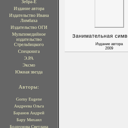
Зебра-Е
Издание автора
Издательство Ивана
Лимбаха
Издательство ОГИ
Мультимедийное
Занимательная симв
издательство
Издание автора
Стрельбицкого
2009
Спецкнига
Э.РА
Эксмо
Южная звезда
Авторы:
Gorny Eugene
Андреева Ольга
Баранов Андрей
Бару Михаил
Бодрунова Светлана