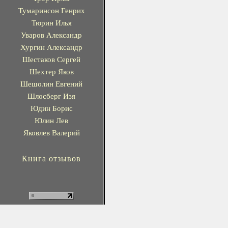
Тумаринсон Генрих
Тюрин Илья
Уваров Александр
Хургин Александр
Шестаков Сергей
Шехтер Яков
Шешолин Евгений
Шлосберг Изя
Юдин Борис
Юлин Лев
Яковлев Валерий
Книга отзывов