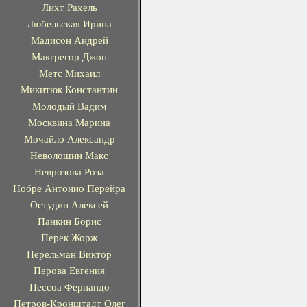
Лихт Рахель
Любельская Ирина
Мадисон Андрей
Макгрегор Джон
Метс Михаил
Микитюк Константин
Молодый Вадим
Москвина Марина
Мочайло Александр
Неволошин Макс
Неврозова Роза
Нобре Антонио Перейра
Остудин Алексей
Панкин Борис
Перек Жорж
Перельман Виктор
Перова Евгения
Пессоа Фернандо
Петров-Кронштадт Олег