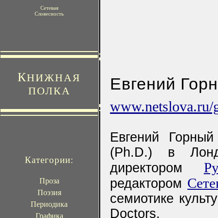
Сетевая
Словесность
К
НИЖНАЯ
Евгений Гор
ПОЛКА
www.netslova.ru/
Евгений Горный
(Ph.D.) в Лон
Категории:
Р
директором
Сете
редактором
Проза
Поэзия
семиотике культ
Периодика
Doctors.
Графика