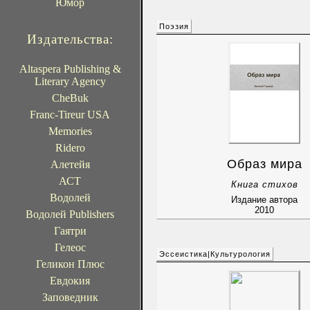
Юмор
Поэзия
Издательства:
Altaspera Publishing &
Literary Agency
CheBuk
Franc-Tireur USA
Memories
Ridero
Образ мира
Алетейя
АСТ
Книга стихов
Водолей
Издание автора
2010
Водолей Publishers
Гаятри
Гелеос
Эссеистика|Культурология
Геликон Плюс
Евдокия
Заповедник