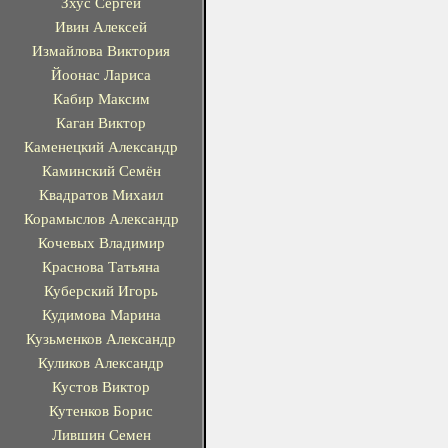
Зхус Сергей
Ивин Алексей
Измайлова Виктория
Йоонас Лариса
Кабир Максим
Каган Виктор
Каменецкий Александр
Каминский Семён
Квадратов Михаил
Корамыслов Александр
Кочевых Владимир
Краснова Татьяна
Куберский Игорь
Кудимова Марина
Кузьменков Александр
Куликов Александр
Кустов Виктор
Кутенков Борис
Лившин Семен