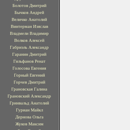
Болотов Дмитрий
Бычков Андрей
Величко Анатолий
Винтерман Изяслав
Владмели Владимир
Волков Алексей
Габриэль Александр
Гаранин Дмитрий
Гильфанов Ренат
Голосова Евгения
Горный Евгений
Горчев Дмитрий
Грановская Галина
Грановский Александр
Гринвальд Анатолий
Гуриан Майкл
Дернова Ольга
Жуков Максим